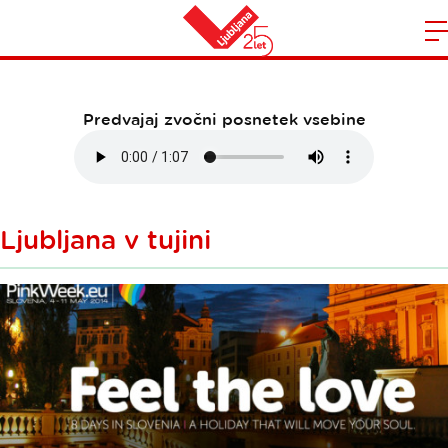
Marec 2014
Domov
n
Predvajaj zvočni posnetek vsebine
Ljubljana v tujini