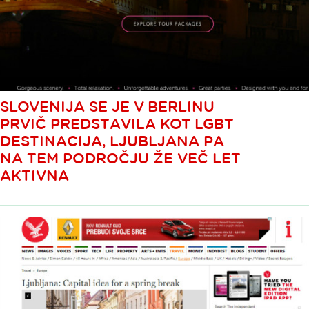
SLOVENIJA SE JE V BERLINU
PRVIČ PREDSTAVILA KOT LGBT
DESTINACIJA, LJUBLJANA PA
NA TEM PODROČJU ŽE VEČ LET
AKTIVNA