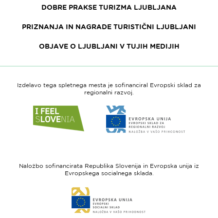
DOBRE PRAKSE TURIZMA LJUBLJANA
PRIZNANJA IN NAGRADE TURISTIČNI LJUBLJANI
OBJAVE O LJUBLJANI V TUJIH MEDIJIH
Izdelavo tega spletnega mesta je sofinanciral Evropski sklad za
regionalni razvoj.
Link
Link
do
do
spletne
spletne
strani
strani
I
Evropska
feel
unija
Naložbo sofinancirata Republika Slovenija in Evropska unija iz
Slovenia
-
Evropskega socialnega sklada.
Evropski
Link
sklad
do
za
spletne
regionalni