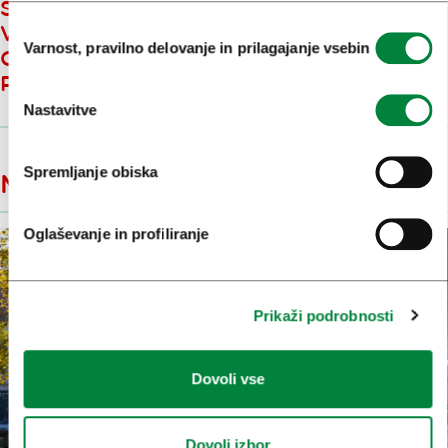
SVETOVNO ZNANE SERIJE
Izbira
VODIČEV ZA DIZAJNERSKO
Varnost, pravilno delovanje in prilagajanje vsebin
soglasja
OSVEŠČENE IN ZAHTEVNE
POPOTNIKE
Nastavitve
Spremljanje obiska
Medijska objava
Oglaševanje in profiliranje
Prikaži podrobnosti
Dovoli vse
Dovoli izbor