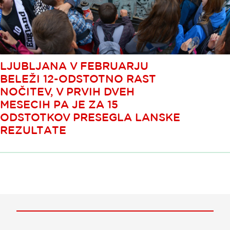
LJUBLJANA V FEBRUARJU
BELEŽI 12-ODSTOTNO RAST
NOČITEV, V PRVIH DVEH
MESECIH PA JE ZA 15
ODSTOTKOV PRESEGLA LANSKE
REZULTATE