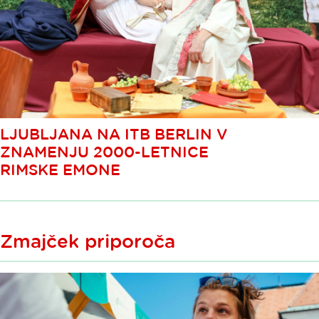
LJUBLJANA NA ITB BERLIN V
ZNAMENJU 2000-LETNICE
RIMSKE EMONE
Zmajček priporoča