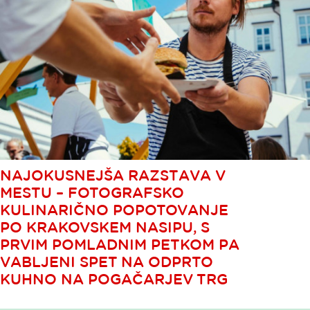
NAJOKUSNEJŠA RAZSTAVA V
MESTU – FOTOGRAFSKO
KULINARIČNO POPOTOVANJE
PO KRAKOVSKEM NASIPU, S
PRVIM POMLADNIM PETKOM PA
VABLJENI SPET NA ODPRTO
KUHNO NA POGAČARJEV TRG