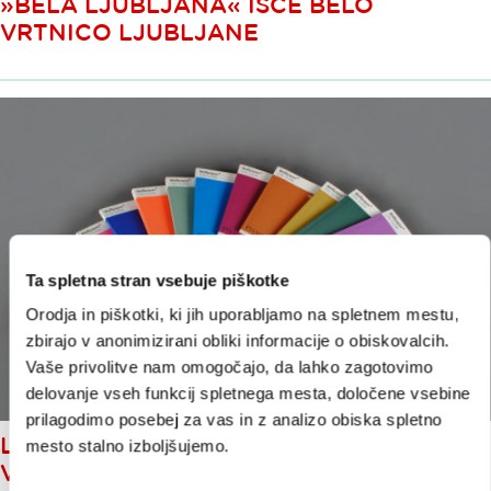
»BELA LJUBLJANA« IŠČE BELO
VRTNICO LJUBLJANE
Ta spletna stran vsebuje piškotke
Orodja in piškotki, ki jih uporabljamo na spletnem mestu,
zbirajo v anonimizirani obliki informacije o obiskovalcih.
Vaše privolitve nam omogočajo, da lahko zagotovimo
delovanje vseh funkcij spletnega mesta, določene vsebine
prilagodimo posebej za vas in z analizo obiska spletno
LJUBLJANA IMA ODSLEJ SVOJ
mesto stalno izboljšujemo.
VODIČ WALLPAPER IZ