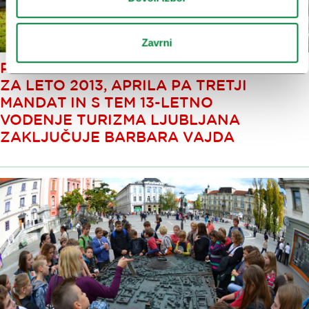
Zavrni
POTRJENO LETNO POROČILO
ZA LETO 2013, APRILA PA TRETJI
MANDAT IN S TEM 13-LETNO
VODENJE TURIZMA LJUBLJANA
ZAKLJUČUJE BARBARA VAJDA