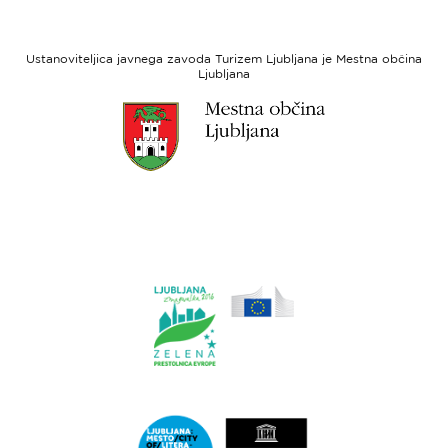
strani
razvoj
Evropski
socialni
Ustanoviteljica javnega zavoda Turizem Ljubljana je Mestna občina
sklad
Ljubljana
Link
do
spletne
strani
Ljubljana.si
Link
do
spletne
strani