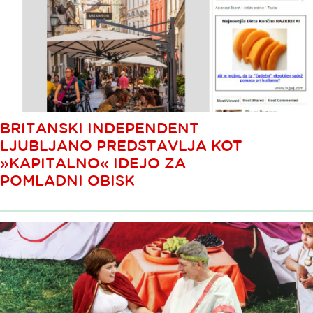
BRITANSKI INDEPENDENT
LJUBLJANO PREDSTAVLJA KOT
»KAPITALNO« IDEJO ZA
POMLADNI OBISK