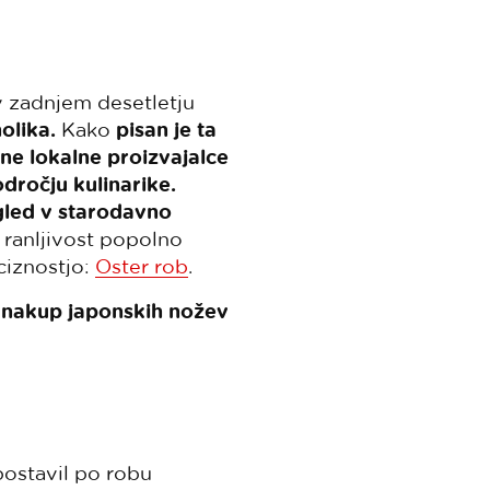
 v zadnjem desetletju
olika.
Kako
pisan je ta
mne lokalne proizvajalce
odročju kulinarike.
led v starodavno
 ranljivost popolno
ciznostjo:
Oster rob
.
a nakup japonskih nožev
postavil po robu