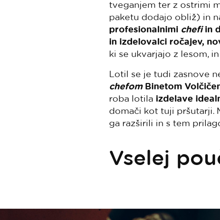
tveganjem ter z ostrimi 
paketu dodajo obliž) in 
profesionalnimi
chefi
in 
in izdelovalci ročajev,
no
ki se ukvarjajo z lesom, i
Lotil se je tudi zasnove 
chefom
Binetom Volčiče
roba lotila
izdelave idea
domači kot tuji pršutarji
ga razširili in s tem prilag
Vselej pou