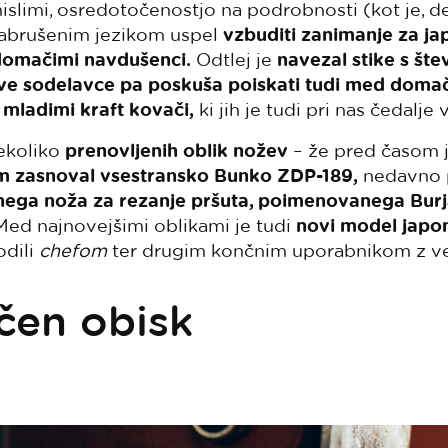
mislimi, osredotočenostjo na podrobnosti (kot je, 
nabrušenim jezikom uspel
vzbuditi zanimanje za j
domačimi navdušenci.
Odtlej je
navezal stike s šte
ve sodelavce pa poskuša poiskati tudi med domači
n
mladimi kraft kovači,
ki jih je tudi pri nas čedalje 
nekoliko
prenovljenih oblik nožev
– že pred časom 
m zasnoval vsestransko Bunko ZDP-189,
nedavno p
lnega noža za rezanje pršuta, poimenovanega Burj
. Med najnovejšimi oblikami je tudi
novi model japo
odili
chefom
ter drugim končnim uporabnikom z ve
čen obisk