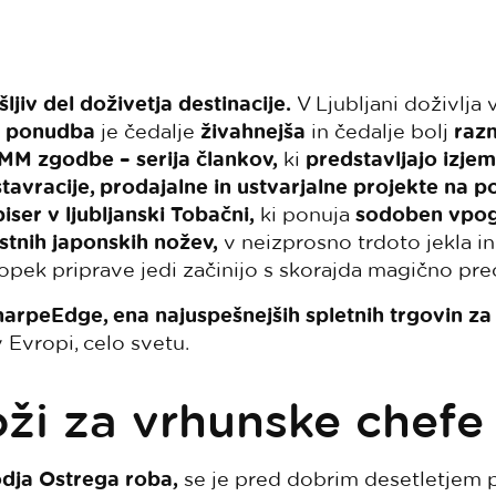
ljiv del doživetja destinacije.
V Ljubljani doživlja
a ponudba
je čedalje
živahnejša
in čedalje bolj
razn
MM zgodbe – serija člankov,
ki
predstavljajo izje
stavracije, prodajalne in ustvarjalne projekte na p
 biser v ljubljanski Tobačni,
ki ponuja
sodoben vpog
stnih japonskih nožev,
v neizprosno trdoto jekla in
opek priprave jedi začinijo s skorajda magično pre
arpeEdge, ena najuspešnejših spletnih trgovin z
 Evropi, celo svetu.
ži za vrhunske chefe
odja Ostrega roba,
se je pred dobrim desetletjem 