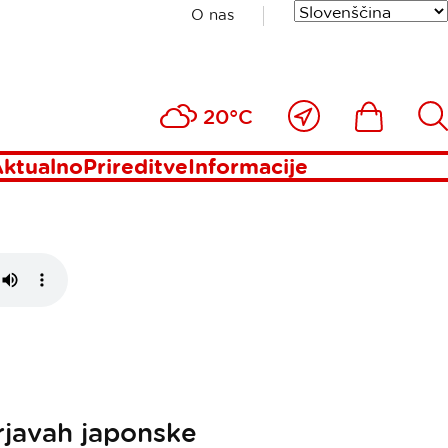
O nas
OŽ JE
Blizu
Ikona
Išči
20°C
mene
ktualno
Prireditve
Informacije
irjavah japonske