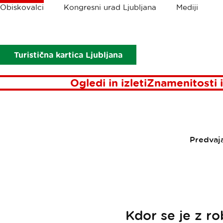
Drobtinice
Obiskovalci
Kongresni urad Ljubljana
Mediji
Obiskovalci
Aktualno
Pisma iz Ljubljane
marec-2023
M
MMM 
Turistična kartica Ljubljana
Ogledi in izleti
Znamenitosti i
Predvaj
Kdor se je z ro