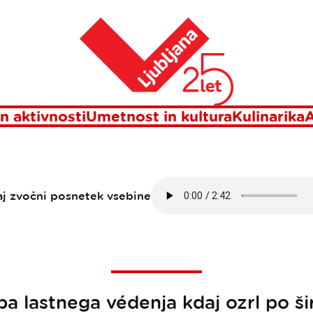
MM zgodbe: Dober nož je večen!
Domov
ZGODBE: DOBER N
VEČEN!
n aktivnosti
Umetnost in kultura
Kulinarika
A
aj zvočni posnetek vsebine
ba lastnega védenja kdaj ozrl po š