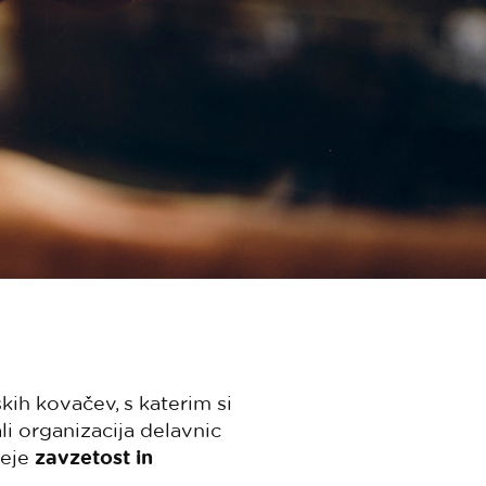
skih kovačev, s katerim si
li organizacija delavnic
veje
zavzetost in