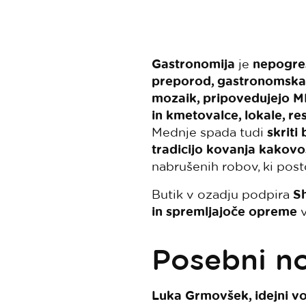
Gastronomija
je
nepogreš
preporod, gastronomsk
mozaik, pripovedujejo M
in kmetovalce, lokale, re
Mednje spada tudi
skriti
tradicijo kovanja kakovo
nabrušenih robov, ki post
Butik v ozadju podpira
Sh
in spremljajoče opreme
v
Posebni no
Luka Grmovšek, idejni v