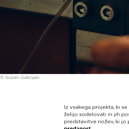
© Suzan Gabrijan
Iz vsakega projekta, ki se
želijo sodelovati in jih 
predstavitve nožev, ki jo 
predanost.