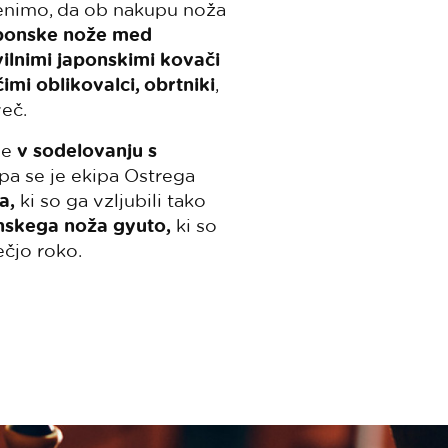
denimo, da ob nakupu noža
aponske nože med
vilnimi japonskimi kovači
mi oblikovalci, obrtniki
,
več.
je
v sodelovanju s
a se je ekipa Ostrega
a,
ki so ga vzljubili tako
nskega noža gyuto,
ki so
čjo roko.