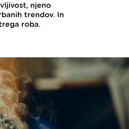
vljivost, njeno
rbanih trendov. In
trega roba.