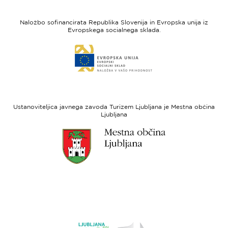
I
Evropska
feel
unija
Naložbo sofinancirata Republika Slovenija in Evropska unija iz
Slovenia
-
Evropskega socialnega sklada.
Evropski
Link
sklad
do
za
spletne
regionalni
strani
razvoj
Evropski
socialni
Ustanoviteljica javnega zavoda Turizem Ljubljana je Mestna občina
sklad
Ljubljana
Link
do
spletne
strani
Ljubljana.si