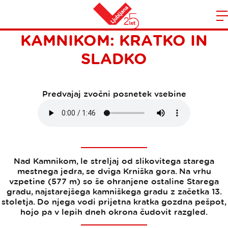
NA STARI GRAD NAD
Domov
KAMNIKOM: KRATKO IN
n
SLADKO
Predvajaj zvočni posnetek vsebine
Nad Kamnikom, le streljaj od slikovitega starega
mestnega jedra, se dviga Krniška gora. Na vrhu
vzpetine (577 m) so še ohranjene ostaline Starega
gradu, najstarejšega kamniškega gradu z začetka 13.
stoletja. Do njega vodi prijetna kratka gozdna pešpot,
hojo pa v lepih dneh okrona čudovit razgled.