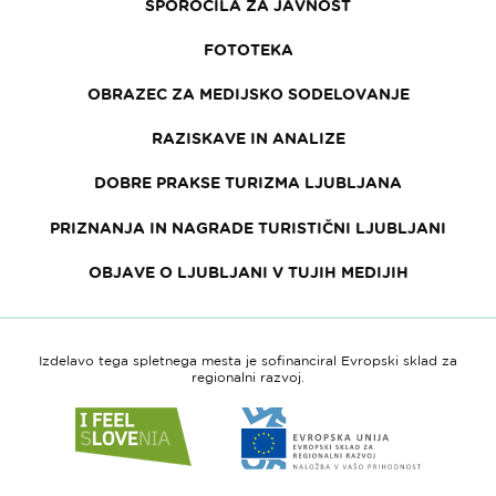
SPOROČILA ZA JAVNOST
FOTOTEKA
OBRAZEC ZA MEDIJSKO SODELOVANJE
RAZISKAVE IN ANALIZE
DOBRE PRAKSE TURIZMA LJUBLJANA
PRIZNANJA IN NAGRADE TURISTIČNI LJUBLJANI
OBJAVE O LJUBLJANI V TUJIH MEDIJIH
Izdelavo tega spletnega mesta je sofinanciral Evropski sklad za
regionalni razvoj.
Link
Link
do
do
spletne
spletne
strani
strani