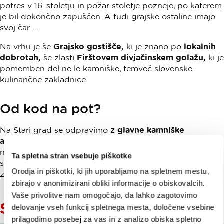
potres v 16. stoletju in požar stoletje pozneje, po katerem
je bil dokončno zapuščen. A tudi grajske ostaline imajo
svoj čar …
Na vrhu je še
Grajsko gostišče,
ki je znano po
lokalnih
dobrotah,
še zlasti
Firštovem divjačinskem golažu,
ki je
pomemben del ne le kamniške, temveč slovenske
kulinarične zakladnice.
Od kod na pot?
Na Stari grad se odpravimo
z glavne kamniške
avtobusne postaje,
prečkamo Maistrov most in reko ter
nadaljujemo desno, do naslednjega mostu, kjer na levi
Ta spletna stran vsebuje piškotke
strani, čez cesto, ugledamo majhno tablo, ki označuje
Orodja in piškotki, ki jih uporabljamo na spletnem mestu,
začetek poti. Do Starega gradu je približno
pol ure hoje.
zbirajo v anonimizirani obliki informacije o obiskovalcih.
Vaše privolitve nam omogočajo, da lahko zagotovimo
Sorodne vsebine
delovanje vseh funkcij spletnega mesta, določene vsebine
prilagodimo posebej za vas in z analizo obiska spletno