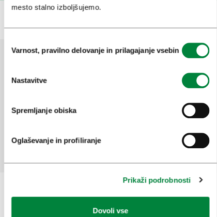
mesto stalno izboljšujemo.
Izbira
Varnost, pravilno delovanje in prilagajanje vsebin
soglasja
Pomagajte nam izboljšati spletno
Nastavitve
mesto
Ste našli informacije, ki ste jih iskali?
Spremljanje obiska
Oglaševanje in profiliranje
Da
Ne
Prikaži podrobnosti
Dovoli vse
Prijavi se na
e-novice