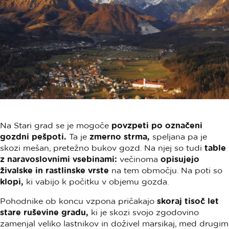
Na Stari grad se je mogoče
povzpeti po označeni
gozdni pešpoti.
Ta je
zmerno strma,
speljana pa je
skozi mešan, pretežno bukov gozd. Na njej so tudi
table
z naravoslovnimi vsebinami:
večinoma
opisujejo
živalske in rastlinske vrste
na tem območju. Na poti so
klopi,
ki vabijo k počitku v objemu gozda.
Pohodnike ob koncu vzpona pričakajo
skoraj tisoč let
stare ruševine gradu,
ki je skozi svojo zgodovino
zamenjal veliko lastnikov in doživel marsikaj, med drugim