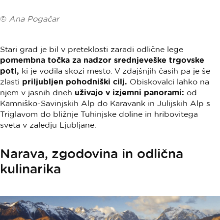
©
Ana Pogačar
Stari grad je bil v preteklosti zaradi odlične lege
pomembna točka za nadzor srednjeveške trgovske
poti,
ki je vodila skozi mesto. V zdajšnjih časih pa je še
zlasti
priljubljen pohodniški cilj.
Obiskovalci lahko na
njem v jasnih dneh
uživajo v izjemni panorami:
od
Kamniško-Savinjskih Alp do Karavank in Julijskih Alp s
Triglavom do bližnje Tuhinjske doline in hribovitega
sveta v zaledju Ljubljane.
Narava, zgodovina in odlična
kulinarika