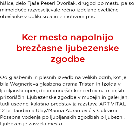
hišice, delo Tjaše Peserl Dvoršak, drugod po mestu pa so
mimoidoče razveseljevale ročno izdelane cvetlične
obešanke v obliki srca in z motivom ptic.
Ker mesto napolnijo
brezčasne ljubezenske
zgodbe
Od glasbenih in plesnih izvedb na velikih odrih, kot je
bila Wagnerjeva glasbena drama Tristan in Izolda v
ljubljanski operi, do intimnejših koncertov na manjših
prizoriščih. Ljubezenske zgodbe v muzejih in galerijah,
tudi usodne, kakršno predstavlja razstava ART VITAL –
12 let tandema Ulay/Marina Abramović v Cukrarni.
Posebna vodenja po ljubljanskih zgodbah o ljubezni.
Ljubezen je zavzela mesto.