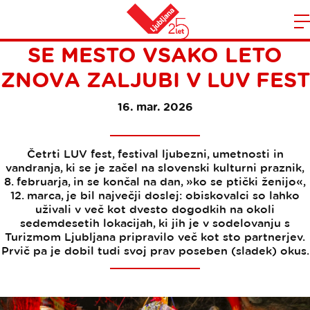
DEVET RAZLOGOV, ZAKAJ
Domov
SE MESTO VSAKO LETO
n
ZNOVA ZALJUBI V LUV FEST
16. mar. 2026
Četrti LUV fest, festival ljubezni, umetnosti in
vandranja, ki se je začel na slovenski kulturni praznik,
8. februarja, in se končal na dan, »ko se ptički ženijo«,
12. marca, je bil največji doslej: obiskovalci so lahko
uživali v več kot dvesto dogodkih na okoli
sedemdesetih lokacijah, ki jih je v sodelovanju s
Turizmom Ljubljana pripravilo več kot sto partnerjev.
Prvič pa je dobil tudi svoj prav poseben (sladek) okus.