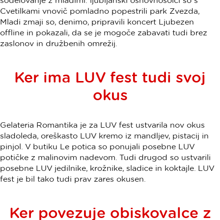
sodelovanje z mladimi: ljubljanski osnovnošolci so s
Cvetilkami vnovič pomladno popestrili park Zvezda,
Mladi zmaji so, denimo, pripravili koncert Ljubezen
offline in pokazali, da se je mogoče zabavati tudi brez
zaslonov in družbenih omrežij.
Ker ima LUV fest tudi svoj
okus
Gelateria Romantika je za LUV fest ustvarila nov okus
sladoleda, oreškasto LUV kremo iz mandljev, pistacij in
pinjol. V butiku Le potica so ponujali posebne LUV
potičke z malinovim nadevom. Tudi drugod so ustvarili
posebne LUV jedilnike, krožnike, sladice in koktajle. LUV
fest je bil tako tudi prav zares okusen.
Ker povezuje obiskovalce z