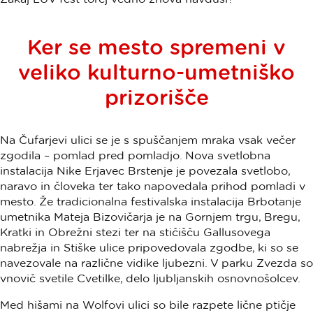
Ker se mesto spremeni v
veliko kulturno-umetniško
prizorišče
Na Čufarjevi ulici se je s spuščanjem mraka vsak večer
zgodila – pomlad pred pomladjo. Nova svetlobna
instalacija Nike Erjavec Brstenje je povezala svetlobo,
naravo in človeka ter tako napovedala prihod pomladi v
mesto. Že tradicionalna festivalska instalacija Brbotanje
umetnika Mateja Bizovičarja je na Gornjem trgu, Bregu,
Kratki in Obrežni stezi ter na stičišču Gallusovega
nabrežja in Stiške ulice pripovedovala zgodbe, ki so se
navezovale na različne vidike ljubezni. V parku Zvezda so
vnovič svetile Cvetilke, delo ljubljanskih osnovnošolcev.
Med hišami na Wolfovi ulici so bile razpete lične ptičje