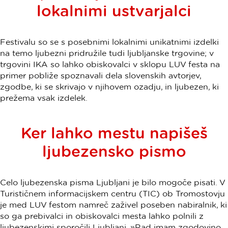
lokalnimi ustvarjalci
Festivalu so se s posebnimi lokalnimi unikatnimi izdelki
na temo ljubezni pridružile tudi ljubljanske trgovine; v
trgovini IKA so lahko obiskovalci v sklopu LUV festa na
primer pobliže spoznavali dela slovenskih avtorjev,
zgodbe, ki se skrivajo v njihovem ozadju, in ljubezen, ki
prežema vsak izdelek.
Ker lahko mestu napišeš
ljubezensko pismo
Celo ljubezenska pisma Ljubljani je bilo mogoče pisati. V
Turističnem informacijskem centru (TIC) ob Tromostovju
je med LUV festom namreč zaživel poseben nabiralnik, ki
so ga prebivalci in obiskovalci mesta lahko polnili z
ljubezenskimi sporočili Ljubljani. »Rad imam zgodovino