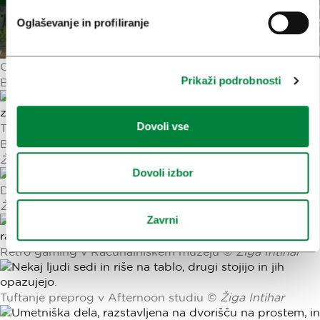
Oglaševanje in profiliranje
Osrednja umetniška instalacija letošnjega LUV festa
Prikaži podrobnosti
Brstenje Nike Erjavec na Čufarjevi ulici ©
Žiga Intihar
Dovoli vse
Tradicionalna instalacija LUV festa Brbotanje Mateja
Bizovičarja v pretežno manj obljudenih delih mesta ©
Žiga Intihar
Dovoli izbor
Delavnica priprave čokoladnih lizik v Chocolariumu ©
Žiga Intihar
Zavrni
Retro gaming v Računalniškem muzeju ©
Žiga Intihar
Tuftanje preprog v Afternoon studiu ©
Žiga Intihar