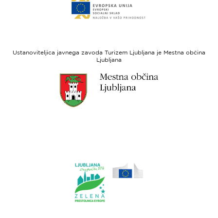
do
za
spletne
regionalni
strani
razvoj
Evropski
socialni
Ustanoviteljica javnega zavoda Turizem Ljubljana je Mestna občina
sklad
Ljubljana
Link
do
spletne
strani
Ljubljana.si
Link
do