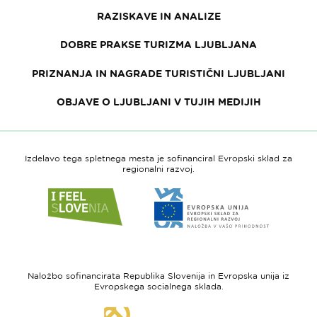
RAZISKAVE IN ANALIZE
DOBRE PRAKSE TURIZMA LJUBLJANA
PRIZNANJA IN NAGRADE TURISTIČNI LJUBLJANI
OBJAVE O LJUBLJANI V TUJIH MEDIJIH
Izdelavo tega spletnega mesta je sofinanciral Evropski sklad za
regionalni razvoj.
Link
Link
do
do
spletne
spletne
strani
strani
I
Evropska
feel
unija
Naložbo sofinancirata Republika Slovenija in Evropska unija iz
Slovenia
-
Evropskega socialnega sklada.
Evropski
Link
sklad