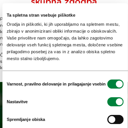
skupna zgodba
Ta spletna stran vsebuje piškotke
Pri letošnjem LUV festu je sodelovalo in ustvarjalo
Orodja in piškotki, ki jih uporabljamo na spletnem mestu,
rekordno število organizacij, ustvarjalcev, gostincev,
zbirajo v anonimizirani obliki informacije o obiskovalcih.
kulturnih institucij, hotelirjev, nevladnih organizacij in
mladih. Veliko med njimi je prav za festival pripravilo
Vaše privolitve nam omogočajo, da lahko zagotovimo
nekaj novega, posebnega, od doživetij do okusov.
delovanje vseh funkcij spletnega mesta, določene vsebine
prilagodimo posebej za vas in z analizo obiska spletno
Četrti LUV fest je bil tako največji doslej. Bil je velika
mesto stalno izboljšujemo.
skupna zgodba. Turizma Ljubljana, številnih partnerjev in
kajpak obiskovalcev. In prav to je tisto, kar šteje največ.
Izbira
Varnost, pravilno delovanje in prilagajanje vsebin
soglasja
Nastavitve
Spremljanje obiska