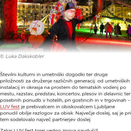
©
Luka Dakskobler
Številni kulturni in umetniški dogodki ter druge
priložnosti za druženje različnih generacij: od umetniških
instalacij in okrasja na prostem do tematskih vodenj po
mestu, razstav, predstav, koncertov, plesov in delavnic ter
posebnih ponudb v hotelih, pri gostincih in v trgovinah –
LUV fest
je prebivalcem in obiskovalcem Ljubljane
ponudil obilje razlogov za obisk. Največje doslej, saj je pri
tem sodelovalo največ partnerjev doslej.
Zakaj LUV fest torej vedno znova navduši?