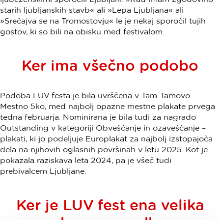
starih ljubljanskih stavb« ali »Lepa Ljubljana« ali
»Srečajva se na Tromostovju« le je nekaj sporočil tujih
gostov, ki so bili na obisku med festivalom.
Ker ima všečno podobo
Podoba LUV festa je bila uvrščena v Tam-Tamovo
Mestno 5ko, med najbolj opazne mestne plakate prvega
tedna februarja. Nominirana je bila tudi za nagrado
Outstanding v kategoriji Obveščanje in ozaveščanje –
plakati, ki jo podeljuje Europlakat za najbolj izstopajoča
dela na njihovih oglasnih površinah v letu 2025. Kot je
pokazala raziskava leta 2024, pa je všeč tudi
prebivalcem Ljubljane.
Ker je LUV fest ena velika