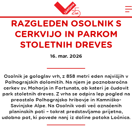
PRIJETEN VZPON NA
Domov
RAZGLEDEN OSOLNIK S
n
CERKVIJO IN PARKOM
STOLETNIH DREVES
16. mar. 2026
Osolnik je gologlav vrh, z 858 metri eden najvišjih v
Polhograjskih dolomitih. Na njem je poznobaročna
cerkev sv. Mohorja in Fortunata, ob kateri je čudovit
park stoletnih dreves. Z vrha se odpira lep pogled na
preostalo Polhograjsko hribovje in Kamniško-
Savinjske Alpe. Na Osolnik vodi več označenih
planinskih poti – tokrat predstavljamo prijetno,
udobno pot, ki povede nanj iz doline potoka Ločnica.