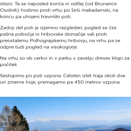
stezo. Ta se naposled konča in odtlej (od Brunarice
Osolnik) hodimo proti vrhu po širši makadamski, na
koncu pa uhojeni travniški poti.
Zadnji del poti je izjemno razgleden, pogled se čez
pašna pobočja in hribovske domačije vali proti
preostalemu Polhograjskemu hribovju, na vrhu pa se
odpre tudi pogled na visokogorje.
Na vrhu so ob cerkvi in v parku v zavetju dreves klopi za
počitek.
Sestopimo po poti vzpona. Celoten izlet traja okoli dve
uri zmerne hoje, premagamo pa 450 metrov vzpona.