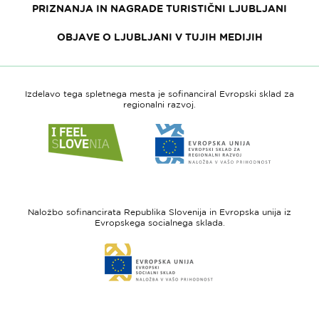
PRIZNANJA IN NAGRADE TURISTIČNI LJUBLJANI
OBJAVE O LJUBLJANI V TUJIH MEDIJIH
Izdelavo tega spletnega mesta je sofinanciral Evropski sklad za
regionalni razvoj.
Link
Link
do
do
spletne
spletne
strani
strani
I
Evropska
feel
unija
Naložbo sofinancirata Republika Slovenija in Evropska unija iz
Slovenia
-
Evropskega socialnega sklada.
Evropski
Link
sklad
do
za
spletne
regionalni
strani
razvoj
Evropski