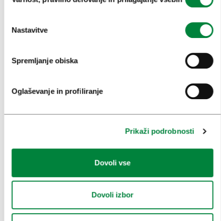
soglasja
OBISKOVALCI
OGLEDI IN IZLETI
Nastavitve
ZNAMENITOSTI IN AKTIVNOSTI
Spremljanje obiska
UMETNOST IN KULTURA
KULINARIKA
Oglaševanje in profiliranje
AKTUALNO
PRIREDITVE
Prikaži podrobnosti
INFORMACIJE
Dovoli vse
KONGRESNI URAD LJUBLJANA
Dovoli izbor
ZAKAJ LJUBLJANA
NAČRTOVANJE DOGODKOV