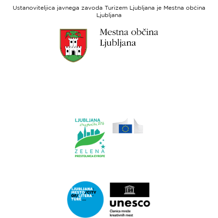
socialni
Ustanoviteljica javnega zavoda Turizem Ljubljana je Mestna občina
sklad
Ljubljana
Link
do
spletne
strani
Ljubljana.si
Link
do
spletne
strani
Ljubljana.si
-