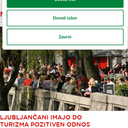
Medijska objava
Dovoli izbor
Zavrni
LJUBLJANČANI IMAJO DO
TURIZMA POZITIVEN ODNOS