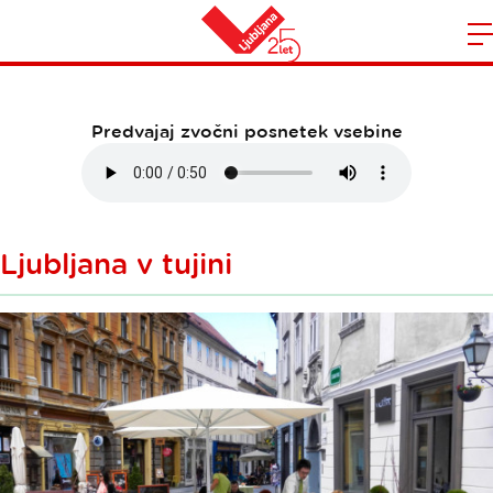
November-2017
Domov
n
Predvajaj zvočni posnetek vsebine
Ljubljana v tujini