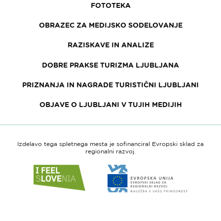
FOTOTEKA
OBRAZEC ZA MEDIJSKO SODELOVANJE
RAZISKAVE IN ANALIZE
DOBRE PRAKSE TURIZMA LJUBLJANA
PRIZNANJA IN NAGRADE TURISTIČNI LJUBLJANI
OBJAVE O LJUBLJANI V TUJIH MEDIJIH
Izdelavo tega spletnega mesta je sofinanciral Evropski sklad za
regionalni razvoj.
Link
Link
do
do
spletne
spletne
strani
strani
I
Evropska
feel
unija