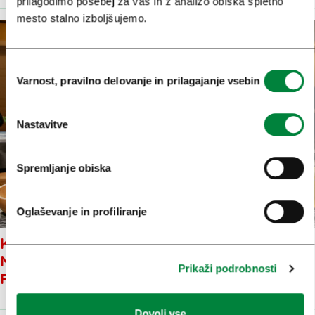
prilagodimo posebej za vas in z analizo obiska spletno
mesto stalno izboljšujemo.
Izbira
Varnost, pravilno delovanje in prilagajanje vsebin
soglasja
Nastavitve
Spremljanje obiska
Oglaševanje in profiliranje
KULINARIČNI DOGODEK
MESECA: NOVEMBER GOURMET
Prikaži podrobnosti
FINALE
Dovoli vse