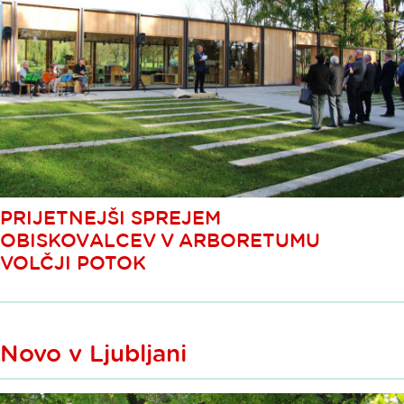
PRIJETNEJŠI SPREJEM
OBISKOVALCEV V ARBORETUMU
VOLČJI POTOK
Novo v Ljubljani