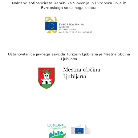
Naložbo sofinancirata Republika Slovenija in Evropska unija iz
Slovenia
-
Evropskega socialnega sklada.
Evropski
Link
sklad
do
za
spletne
regionalni
strani
razvoj
Evropski
socialni
Ustanoviteljica javnega zavoda Turizem Ljubljana je Mestna občina
sklad
Ljubljana
Link
do
spletne
strani
Ljubljana.si