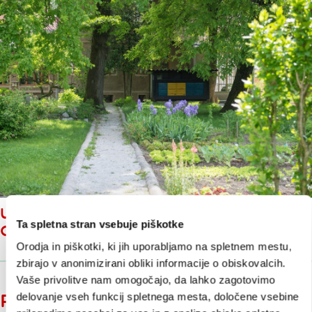
URBANA ČEBELJA DOMOVANJA
Ta spletna stran vsebuje piškotke
OD PLEČNIKA DO DANES
Orodja in piškotki, ki jih uporabljamo na spletnem mestu,
zbirajo v anonimizirani obliki informacije o obiskovalcih.
Vaše privolitve nam omogočajo, da lahko zagotovimo
delovanje vseh funkcij spletnega mesta, določene vsebine
Prireditve v Ljubljani