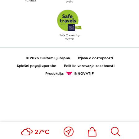
turizma
svetu
Safe Travels by
WTTC
© 2026 Turizem Ljubljana
Izjava o dostopnosti
Splošni pogoji uporabe
Politika varovanja zasebnosti
Produkcija:
INNOVATIF
Blizu
Ikona
Išči
27°C
mene