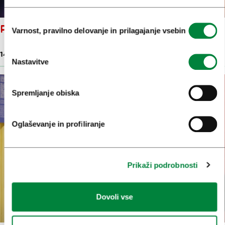
Izbira
PESTRA KULTURNA JESEN
Varnost, pravilno delovanje in prilagajanje vsebin
soglasja
14. nov. 2024
Nastavitve
Spremljanje obiska
Oglaševanje in profiliranje
Prikaži podrobnosti
Dovoli vse