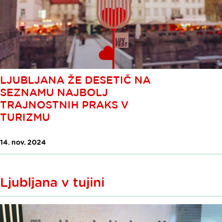
LJUBLJANA ŽE DESETIČ NA
SEZNAMU NAJBOLJ
TRAJNOSTNIH PRAKS V
TURIZMU
14. nov. 2024
Ljubljana v tujini