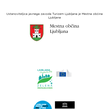
strani
razvoj
Evropski
socialni
Ustanoviteljica javnega zavoda Turizem Ljubljana je Mestna občina
sklad
Ljubljana
Link
do
spletne
strani
Ljubljana.si
Link
do
spletne
strani