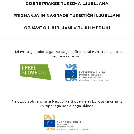
DOBRE PRAKSE TURIZMA LJUBLJANA
PRIZNANJA IN NAGRADE TURISTIČNI LJUBLJANI
OBJAVE O LJUBLJANI V TUJIH MEDIJIH
Izdelavo tega spletnega mesta je sofinanciral Evropski sklad za
regionalni razvoj.
Link
Link
do
do
spletne
spletne
strani
strani
I
Evropska
feel
unija
Naložbo sofinancirata Republika Slovenija in Evropska unija iz
Slovenia
-
Evropskega socialnega sklada.
Evropski
Link
sklad
do
za
spletne
regionalni