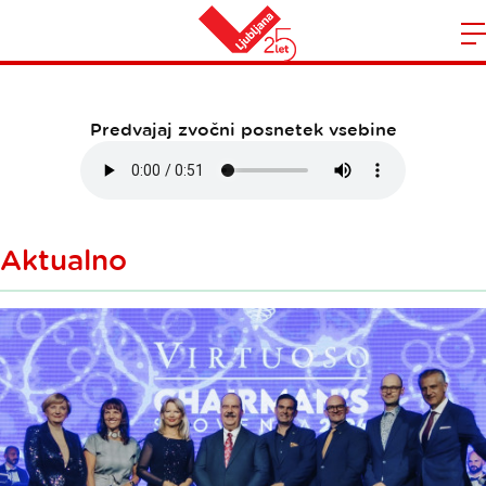
november-2024
Domov
n
Predvajaj zvočni posnetek vsebine
Aktualno