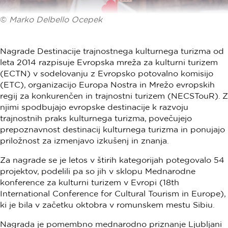
©
Marko Delbello Ocepek
Nagrade Destinacije trajnostnega kulturnega turizma od
leta 2014 razpisuje Evropska mreža za kulturni turizem
(ECTN) v sodelovanju z Evropsko potovalno komisijo
(ETC), organizacijo Europa Nostra in Mrežo evropskih
regij za konkurenčen in trajnostni turizem (NECSTouR). Z
njimi spodbujajo evropske destinacije k razvoju
trajnostnih praks kulturnega turizma, povečujejo
prepoznavnost destinacij kulturnega turizma in ponujajo
priložnost za izmenjavo izkušenj in znanja.
Za nagrade se je letos v štirih kategorijah potegovalo 54
projektov, podelili pa so jih v sklopu Mednarodne
konference za kulturni turizem v Evropi (18th
International Conference for Cultural Tourism in Europe),
ki je bila v začetku oktobra v romunskem mestu Sibiu.
Nagrada je pomembno mednarodno priznanje Ljubljani