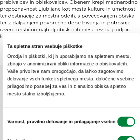
prebivalcev in obiskovalcev. Obenem krepi mednarodno
prepoznavnost Ljubljane kot mesta kulture in umetnosti
ter destinacije za mestni oddih, s povečevanjem obiska
ter z daljšanjem povprečne dobe bivanja in potrošnje
izven turistično najbolj obiskanih mesecev pa podpira
lokalno gospodarstvo.
Ta spletna stran vsebuje piškotke
Orodja in piškotki, ki jih uporabljamo na spletnem mestu,
zbirajo v anonimizirani obliki informacije o obiskovalcih.
Vaše privolitve nam omogočajo, da lahko zagotovimo
delovanje vseh funkcij spletnega mesta, določene vsebine
prilagodimo posebej za vas in z analizo obiska spletno
Pomagajte nam izboljšati spletno
mesto stalno izboljšujemo.
mesto
Ste našli informacije, ki ste jih iskali?
Izbira
Varnost, pravilno delovanje in prilagajanje vsebin
soglasja
Da
Ne