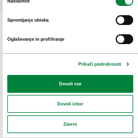
Nastavitve
Spremljanje obiska
Prijavi se na
e-novice
Oglaševanje in profiliranje
Ali nam sledi na:
Prikaži podrobnosti
Dovoli vse
OBISKOVALCI
Dovoli izbor
OGLEDI IN IZLETI
Zavrni
ZNAMENITOSTI IN AKTIVNOSTI