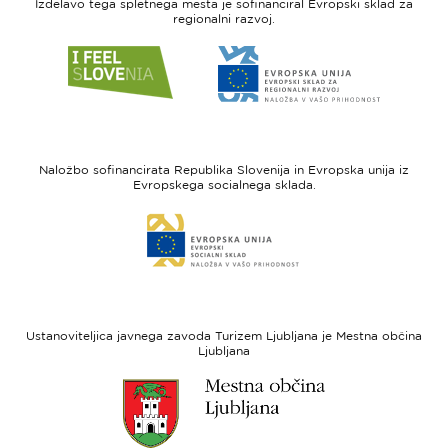
Izdelavo tega spletnega mesta je sofinanciral Evropski sklad za
regionalni razvoj.
Link
Link
do
do
spletne
spletne
strani
strani
I
Evropska
feel
unija
Naložbo sofinancirata Republika Slovenija in Evropska unija iz
Slovenia
-
Evropskega socialnega sklada.
Evropski
Link
sklad
do
za
spletne
regionalni
strani
razvoj
Evropski
socialni
Ustanoviteljica javnega zavoda Turizem Ljubljana je Mestna občina
sklad
Ljubljana