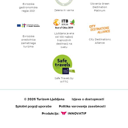
Slovenia Green
literature
Evropska
Destination
gastronomska
Zelena in varna
Platinum
regija 2021
Ljubljana je ena
Evropska
od 100 najbolj
City Destinations
prestolnica
trajnostnih
Alliance
pametnega
destinacij na
turizma
svetu
Safe Travels by
WTTC
© 2026 Turizem Ljubljana
Izjava o dostopnosti
Splošni pogoji uporabe
Politika varovanja zasebnosti
Produkcija:
INNOVATIF