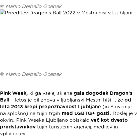
©
Marko Delbello Ocepek
©
Marko Delbello Ocepek
Pink Week,
ki ga vselej sklene
gala dogodek Dragon’s
Ball
– letos je bil znova v ljubljanski Mestni hiši –, že
od
leta 2013 krepi prepoznavnost Ljubljane
(in Slovenije
na splošno) na tujih trgih
med LGBTQ+ gosti.
Doslej je v
okviru Pink Weeka Ljubljano obiskalo
več kot dvesto
predstavnikov
tujih turističnih agencij, medijev in
vplivnežev.