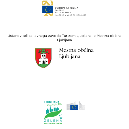
Link
sklad
do
za
spletne
regionalni
strani
razvoj
Evropski
socialni
Ustanoviteljica javnega zavoda Turizem Ljubljana je Mestna občina
sklad
Ljubljana
Link
do
spletne
strani
Ljubljana.si
Link