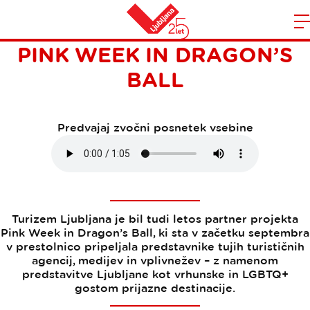
TUDI LETOS V LJUBLJANI
Domov
PINK WEEK IN DRAGON’S
n
BALL
Predvajaj zvočni posnetek vsebine
Turizem Ljubljana je bil tudi letos partner projekta
Pink Week in Dragon’s Ball, ki sta v začetku septembra
v prestolnico pripeljala predstavnike tujih turističnih
agencij, medijev in vplivnežev – z namenom
predstavitve Ljubljane kot vrhunske in LGBTQ+
gostom prijazne destinacije.