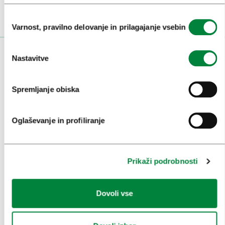
Izbira
Varnost, pravilno delovanje in prilagajanje vsebin
soglasja
OBISKOVALCI
Nastavitve
OGLEDI IN IZLETI
Spremljanje obiska
ZNAMENITOSTI IN AKTIVNOSTI
Oglaševanje in profiliranje
UMETNOST IN KULTURA
KULINARIKA
Prikaži podrobnosti
AKTUALNO
PRIREDITVE
Dovoli vse
INFORMACIJE