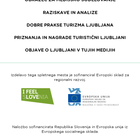
RAZISKAVE IN ANALIZE
DOBRE PRAKSE TURIZMA LJUBLJANA
PRIZNANJA IN NAGRADE TURISTIČNI LJUBLJANI
OBJAVE O LJUBLJANI V TUJIH MEDIJIH
Izdelavo tega spletnega mesta je sofinanciral Evropski sklad za
regionalni razvoj.
Link
Link
do
do
spletne
spletne
strani
strani
I
Evropska
feel
unija
Naložbo sofinancirata Republika Slovenija in Evropska unija iz
Slovenia
-
Evropskega socialnega sklada.
Evropski