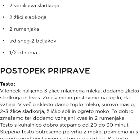
2 vanilijeva sladkorja
2 žlici sladkorja
2 rumenjaka
trd sneg 2 beljakov
1/2 dl ruma
POSTOPEK PRIPRAVE
Testo:
V lonček nalijemo 3 žlice mlačnega mleka, dodamo žličko
sladkorja in kvas. Zmešamo in postavimo na toplo, da
vzhaja. V večjo skledo damo toplo mleko, surovo maslo,
2-3 žlice sladkorja, žličko soli in ogreto moko. To dobro
zmešamo ter dodamo vzhajani kvas in 2 rumenjaka.
Testo s kuhalnico dobro stepamo od 20 do 30 minut.
Stepeno testo potresemo po vrhu z moko, pokrijemo in s
posodo vred postavimo na toplo, da vzhaja. Ko testo