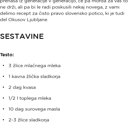
prenaša iz generacije v generacijo, če pa morda za vas to
ne drži, ali pa bi le radi poskusili nekaj novega, z vami
delimo recept za čisto pravo slovensko potico, ki je tudi
del Okusov Ljubljane.
SESTAVINE
Testo:
3 žlice mlačnega mleka
1 kavna žlička sladkorja
2 dag kvasa
1/2 l toplega mleka
10 dag surovega masla
2-3 žlice sladkorja