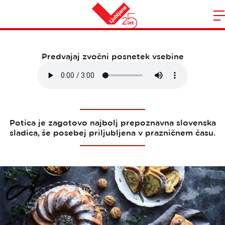
PRAZNIČNA POTICA
Domov
n
Predvajaj zvočni posnetek vsebine
Potica je zagotovo najbolj prepoznavna slovenska
sladica, še posebej priljubljena v prazničnem času.