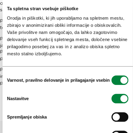
odrežemo in odrezani del, z zadelanima koncema,
Ta spletna stran vsebuje piškotke
spečemo posebej v manjšem štirioglatem pekaču.
Orodja in piškotki, ki jih uporabljamo na spletnem mestu,
Potico v pekaču pokrijemo s prtičem in postavimo na
zbirajo v anonimizirani obliki informacije o obiskovalcih.
toplo, da vzhaja.
Vaše privolitve nam omogočajo, da lahko zagotovimo
Pred pečenjem premažemo potico še z razžvrkljanim
delovanje vseh funkcij spletnega mesta, določene vsebine
jajcem. Pečemo jo v pečici na 180 °C približno 45 minut.
prilagodimo posebej za vas in z analizo obiska spletno
Potem temperaturo znižamo na 150 °C in pečemo še
mesto stalno izboljšujemo.
približno 25 minut.
Potico stresemo iz modela tako, da je zgornji del spodaj,
Izbira
in jo ohladimo. Potresemo jo s sladkorno moko in
Varnost, pravilno delovanje in prilagajanje vsebin
soglasja
ponudimo narezano na klinaste rezine.
Nastavitve
Spremljanje obiska