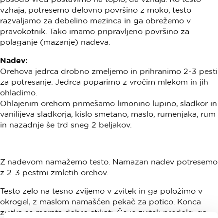
vzhaja, potresemo delovno površino z moko, testo
razvaljamo za debelino mezinca in ga obrežemo v
pravokotnik. Tako imamo pripravljeno površino za
polaganje (mazanje) nadeva.
Nadev:
Orehova jedrca drobno zmeljemo in prihranimo 2-3 pesti
za potresanje. Jedrca poparimo z vročim mlekom in jih
ohladimo.
Ohlajenim orehom primešamo limonino lupino, sladkor in
vanilijeva sladkorja, kislo smetano, maslo, rumenjaka, rum
in nazadnje še trd sneg 2 beljakov.
Z nadevom namažemo testo. Namazan nadev potresemo
z 2-3 pestmi zmletih orehov.
Testo zelo na tesno zvijemo v zvitek in ga položimo v
okrogel, z maslom namaščen pekač za potico. Konca
zvitka se morata dobro stikati. Če je zvitek predolg, ga