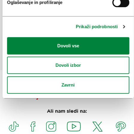
Oglaševanje in profiliranje
Pomagajte nam izboljšati spletno
mesto
Prikaži podrobnosti
Ste našli informacije, ki ste jih iskali?
Dovoli vse
Da
Ne
Dovoli izbor
Zavrni
Prijavi se na
e-novice
Ali nam sledi na: