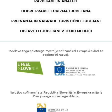
RAZISKAVE IN ANALIZE
DOBRE PRAKSE TURIZMA LJUBLJANA
PRIZNANJA IN NAGRADE TURISTIČNI LJUBLJANI
OBJAVE O LJUBLJANI V TUJIH MEDIJIH
Izdelavo tega spletnega mesta je sofinanciral Evropski sklad za
regionalni razvoj.
Link
Link
do
do
spletne
spletne
strani
strani
I
Evropska
feel
unija
Naložbo sofinancirata Republika Slovenija in Evropska unija iz
Slovenia
-
Evropskega socialnega sklada.
Evropski
Link
sklad
do
za