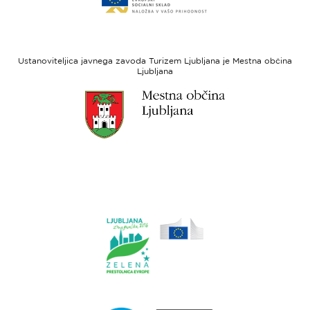
spletne
regionalni
strani
razvoj
Evropski
socialni
Ustanoviteljica javnega zavoda Turizem Ljubljana je Mestna občina
sklad
Ljubljana
Link
do
spletne
strani
Ljubljana.si
Link
do
spletne