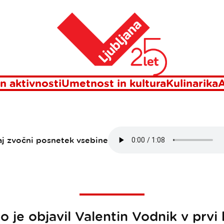
'' solata
Domov
OVA ALI ''REPUN
SOLATA
n aktivnosti
Umetnost in kultura
Kulinarika
A
aj zvočni posnetek vsebine
 je objavil Valentin Vodnik v prvi 