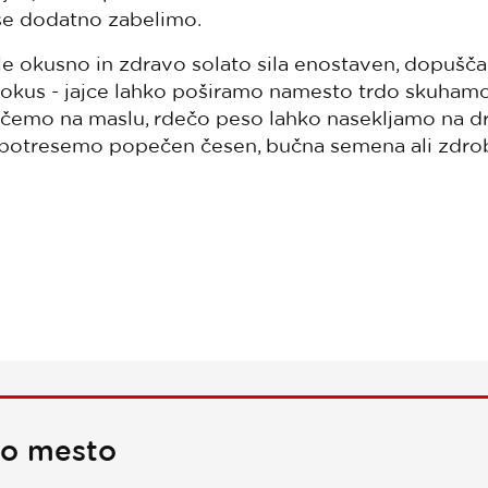
 še dodatno zabelimo.
ole okusno in zdravo solato sila enostaven, dopušča
 okus - jajce lahko poširamo namesto trdo skuham
ečemo na maslu, rdečo peso lahko nasekljamo na d
o potresemo popečen česen, bučna semena ali zdrob
no mesto