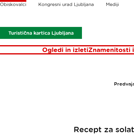
Drobtinice
Obiskovalci
Kongresni urad Ljubljana
Mediji
Obiskovalci
Kulinarika
Recepti
Vodnikova ali ''Repunclova
VODNIK
Turistična kartica Ljubljana
Ogledi in izleti
Znamenitosti i
Predvaj
Recept za solato