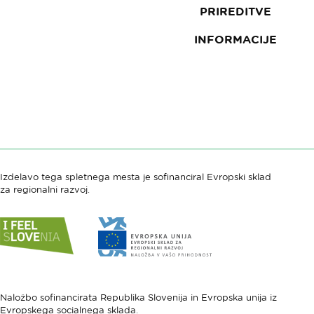
PRIREDITVE
INFORMACIJE
Izdelavo tega spletnega mesta je sofinanciral Evropski sklad
za regionalni razvoj.
Link
Link
do
do
spletne
spletne
strani
strani
I
Evropska
feel
unija
Naložbo sofinancirata Republika Slovenija in Evropska unija iz
Evropskega socialnega sklada.
Slovenia
-