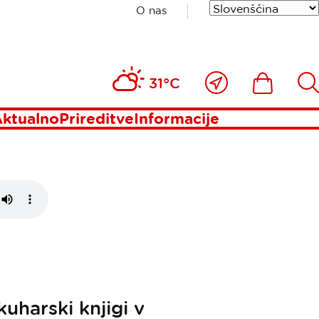
O nas
CLOVA''
Blizu
Ikona
Išči
31°C
mene
ktualno
Prireditve
Informacije
kuharski knjigi v