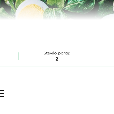
Število porcij:
2
E