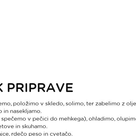
 PRIPRAVE
mo, položimo v skledo, solimo, ter zabelimo z olj
o in nasekljamo.
 spečemo v pečici do mehkega), ohladimo, olupimo
etove in skuhamo.
jce, rdečo peso in cvetačo.