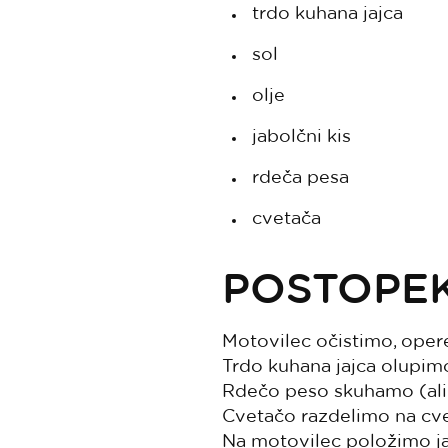
trdo kuhana jajca
sol
olje
jabolčni kis
rdeča pesa
cvetača
POSTOPEK
Motovilec očistimo, opere
Trdo kuhana jajca olupim
Rdečo peso skuhamo (ali
Cvetačo razdelimo na cv
Na motovilec položimo ja