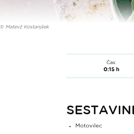
©
Matevž Kostanjšek
Čas:
0:15 h
SESTAVIN
Motovilec