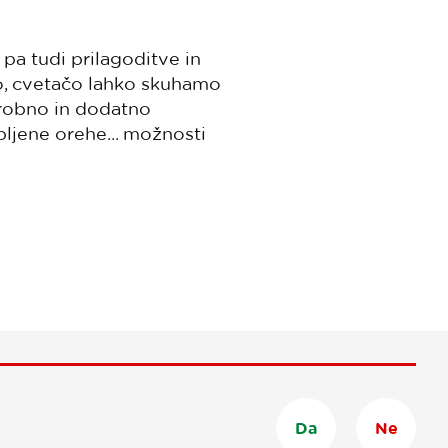
 pa tudi prilagoditve in
o, cvetačo lahko skuhamo
robno in dodatno
ljene orehe... možnosti
Da
Ne