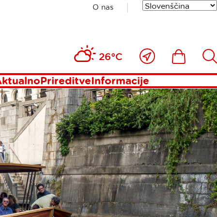
O nas
Blizu
Ikona
Išči
26°C
mene
ktualno
Prireditve
Informacije