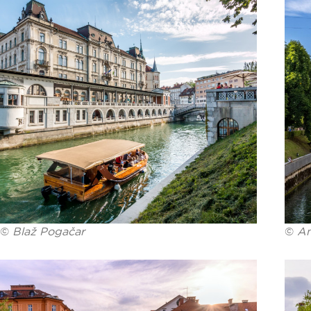
©
Blaž Pogačar
©
An