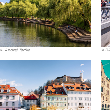
©
Andrej Tarfila
©
Bl