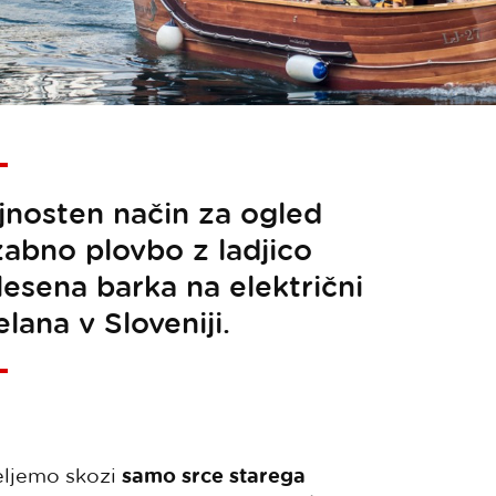
ajnosten način za ogled
zabno plovbo z ladjico
 lesena barka na električni
lana v Sloveniji.
eljemo skozi
samo srce starega