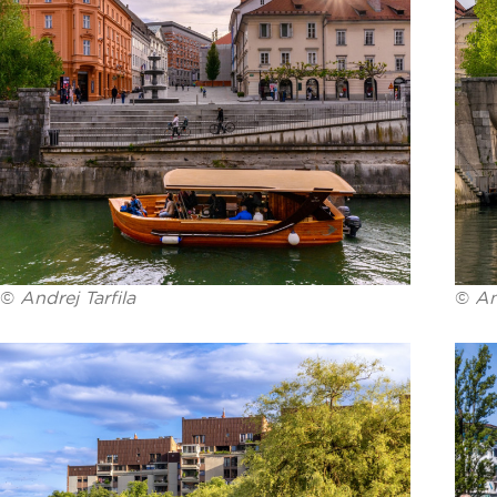
©
Andrej Tarfila
©
An