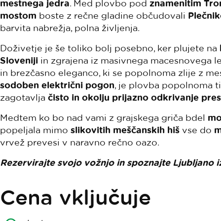
mestnega jedra
. Med plovbo pod
znamenitim Tr
mostom
boste z rečne gladine občudovali
Plečni
barvita nabrežja, polna življenja.
Doživetje je še toliko bolj posebno, ker plujete na
Sloveniji
in zgrajena iz masivnega macesnovega lesa
in brezčasno eleganco, ki se popolnoma zlije z mes
sodoben električni pogon
, je plovba popolnoma tih
zagotavlja
čisto in okolju prijazno odkrivanje pres
Medtem ko bo nad vami z grajskega griča bdel
mo
popeljala mimo
slikovitih meščanskih hiš
vse do
m
vrvež prevesi v naravno rečno oazo.
Rezervirajte svojo vožnjo in spoznajte Ljubljano
Cena vključuje