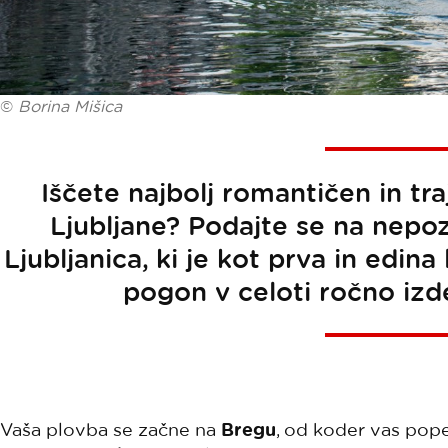
©
Borina Mišica
Iščete najbolj romantičen in tr
Ljubljane? Podajte se na nepo
Ljubljanica, ki je kot prva in edina
pogon v celoti ročno izde
Vaša plovba se začne na
Bregu
, od koder vas pop