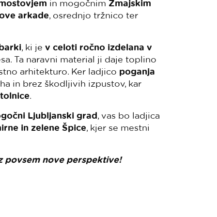
omostovjem
in mogočnim
Zmajskim
kove arkade
, osrednjo tržnico ter
barki
, ki je
v celoti ročno izdelana v
. Ta naravni material ji daje toplino
tno arhitekturo. Ker ladjico
poganja
a in brez škodljivih izpustov, kar
tolnice
.
gočni Ljubljanski grad
, vas bo ladjica
irne in zelene Špice
, kjer se mestni
 iz povsem nove perspektive!