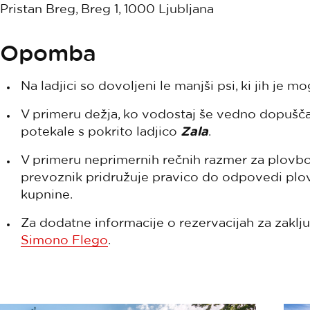
Pristan Breg, Breg 1, 1000 Ljubljana
Opomba
Na ladjici so dovoljeni le manjši psi, ki jih je m
V primeru dežja, ko vodostaj še vedno dopušč
potekale s pokrito ladjico
Zala
.
V primeru neprimernih rečnih razmer za plovbo (
prevoznik pridružuje pravico do odpovedi plov
kupnine.
Za dodatne informacije o rezervacijah za zaklj
Simono Flego
.