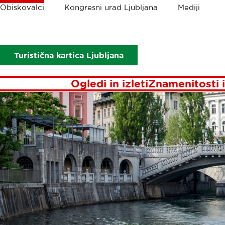
Drobtinice
Obiskovalci
Kongresni urad Ljubljana
Mediji
Obiskovalci
Ogledi in izleti
Barka Ljubljanica
BARKA LJUBL
Turistična kartica Ljubljana
Ogledi in izleti
Znamenitosti i