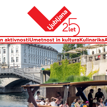
Domov
JANICA
n aktivnosti
Umetnost in kultura
Kulinarika
A