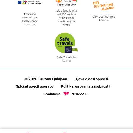
Ljubljana je ena
Evropska
od 100 najbolj
City Destinations
prestolnica
trajnostnih
Alliance
pametnega
destinacij na
turizma
svetu
Safe Travels by
WTTC
© 2026 Turizem Ljubljana
Izjava o dostopnosti
Splošni pogoji uporabe
Politika varovanja zasebnosti
Produkcija:
INNOVATIF