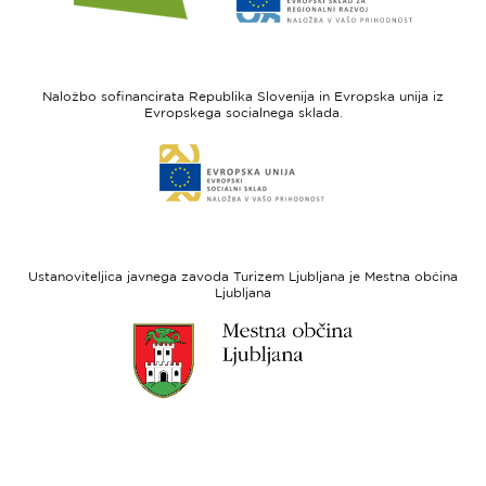
spletne
spletne
strani
strani
I
Evropska
feel
unija
Naložbo sofinancirata Republika Slovenija in Evropska unija iz
Slovenia
-
Evropskega socialnega sklada.
Evropski
Link
sklad
do
za
spletne
regionalni
strani
razvoj
Evropski
socialni
Ustanoviteljica javnega zavoda Turizem Ljubljana je Mestna občina
sklad
Ljubljana
Link
do
spletne
strani