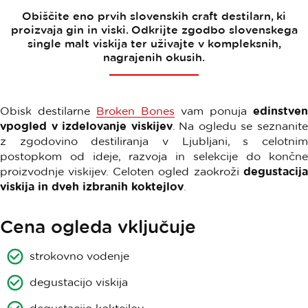
Obiščite eno prvih slovenskih craft destilarn, ki
proizvaja gin in viski. Odkrijte zgodbo slovenskega
single malt viskija ter uživajte v kompleksnih,
nagrajenih okusih.
Obisk destilarne
Broken Bones
vam ponuja
edinstven
vpogled v izdelovanje viskijev
. Na ogledu se seznanit
z zgodovino destiliranja v Ljubljani, s celotnim
postopkom od ideje, razvoja in selekcije do končne
proizvodnje viskijev. Celoten ogled zaokroži
degustacija
viskija in dveh izbranih koktejlov
.
Cena ogleda vključuje
strokovno vodenje
degustacijo viskija