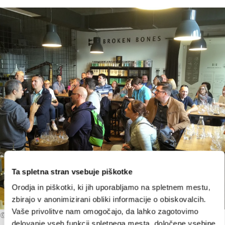
Ta spletna stran vsebuje piškotke
Orodja in piškotki, ki jih uporabljamo na spletnem mestu,
zbirajo v anonimizirani obliki informacije o obiskovalcih.
Vaše privolitve nam omogočajo, da lahko zagotovimo
©
Broken Bones
delovanje vseh funkcij spletnega mesta, določene vsebine