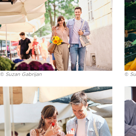
©
Suzan Gabrijan
©
Su