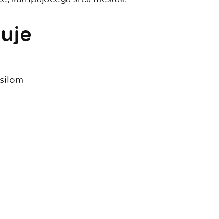
čuje
osilom