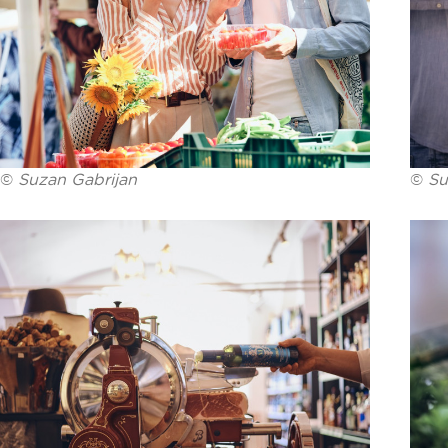
©
Suzan Gabrijan
©
Su