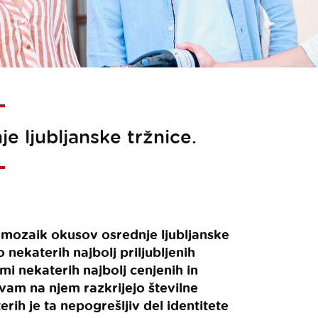
e ljubljanske tržnice.
t mozaik okusov osrednje ljubljanske
 nekaterih najbolj priljubljenih
i nekaterih najbolj cenjenih in
vam na njem razkrijejo številne
rih je ta nepogrešljiv del identitete