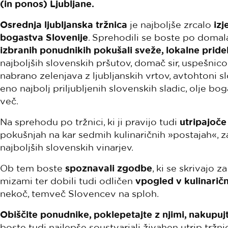
(in ponos) Ljubljane.
Osrednja ljubljanska tržnica
je najboljše zrcalo
izj
bogastva Slovenije
. Sprehodili se boste po domal
izbranih ponudnikih pokušali sveže, lokalne pridelk
najboljših slovenskih pršutov, domač sir, uspešnic
nabrano zelenjava z ljubljanskih vrtov, avtohtoni 
eno najbolj priljubljenih slovenskih sladic, olje bo
več.
Na sprehodu po tržnici, ki ji pravijo tudi
utripajoče
pokušnjah na kar sedmih kulinaričnih »postajah«,
najboljših slovenskih vinarjev.
Ob tem boste
spoznavali zgodbe
, ki se skrivajo 
mizami ter dobili tudi odličen
vpogled v kulinarič
nekoč, temveč Slovencev na sploh.
Obiščite ponudnike, poklepetajte z njimi, nakupujte
boste tudi najlepše soustvarjali živahen utrip tržn