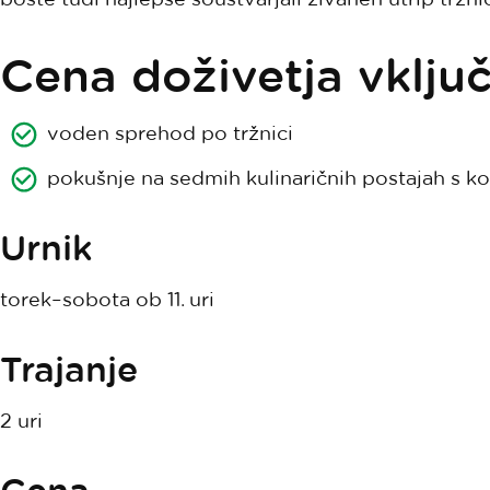
Cena doživetja vklju
voden sprehod po tržnici
pokušnje na sedmih kulinaričnih postajah s k
Urnik
torek–sobota ob 11. uri
Trajanje
2 uri