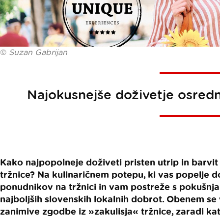
©
Suzan Gabrijan
Najokusnejše doživetje osrednj
Kako najpopolneje doživeti pristen utrip in barvi
tržnice? Na kulinaričnem potepu, ki vas popelje do
ponudnikov na tržnici in vam postreže s pokušnjam
najboljših slovenskih lokalnih dobrot. Obenem se 
zanimive zgodbe iz »zakulisja« tržnice, zaradi kate