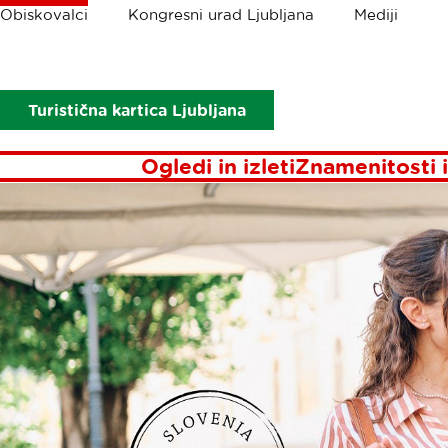
Drobtinice
Obiskovalci
Kongresni urad Ljubljana
Mediji
Obiskovalci
Ogledi in izleti
Dobimo se na plac'
DOBIMO SE N
Turistična kartica Ljubljana
Ogledi in izleti
Znamenitosti i