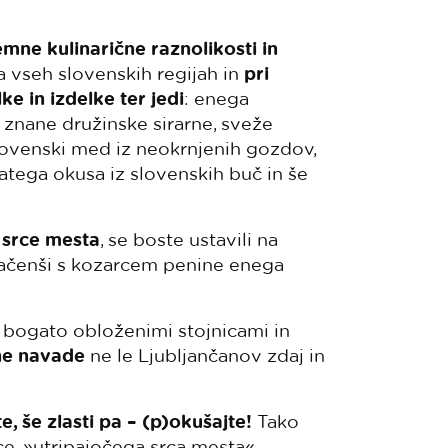
emne kulinarične raznolikosti in
a vseh slovenskih regijah in
pri
e in izdelke ter jedi
: enega
o znane družinske sirarne, sveže
slovenski med iz neokrnjenih gozdov,
gatega okusa iz slovenskih buč in še
 srce mesta
, se boste ustavili na
 začenši s kozarcem penine enega
za bogato obloženimi stojnicami in
ne navade
ne le Ljubljančanov zdaj in
, še zlasti pa – (p)okušajte!
Tako
ice, »utripajočega srca mesta«.