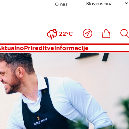
O nas
Blizu
Ikona
Išči
22°C
mene
ktualno
Prireditve
Informacije