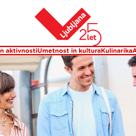
Domov
A PLAC'
n aktivnosti
Umetnost in kultura
Kulinarika
A