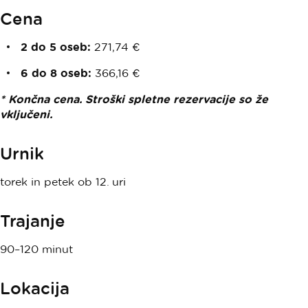
Cena
2 do 5 oseb:
271,74 €
6 do 8 oseb:
366,16 €
* Končna cena. Stroški spletne rezervacije so že
vključeni.
Urnik
torek in petek ob 12. uri
Trajanje
90–120 minut
Lokacija