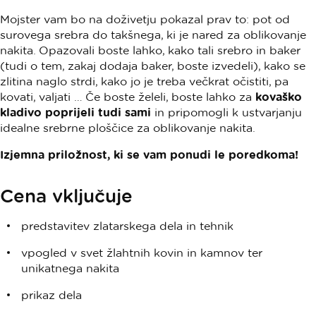
Mojster vam bo na doživetju pokazal prav to: pot od
surovega srebra do takšnega, ki je nared za oblikovanje
nakita. Opazovali boste lahko, kako tali srebro in baker
(tudi o tem, zakaj dodaja baker, boste izvedeli), kako se
zlitina naglo strdi, kako jo je treba večkrat očistiti, pa
kovati, valjati … Če boste želeli, boste lahko za
kovaško
kladivo poprijeli tudi sami
in pripomogli k ustvarjanju
idealne srebrne ploščice za oblikovanje nakita.
Izjemna priložnost, ki se vam ponudi le poredkoma!
Cena vključuje
predstavitev zlatarskega dela in tehnik
vpogled v svet žlahtnih kovin in kamnov ter
unikatnega nakita
prikaz dela