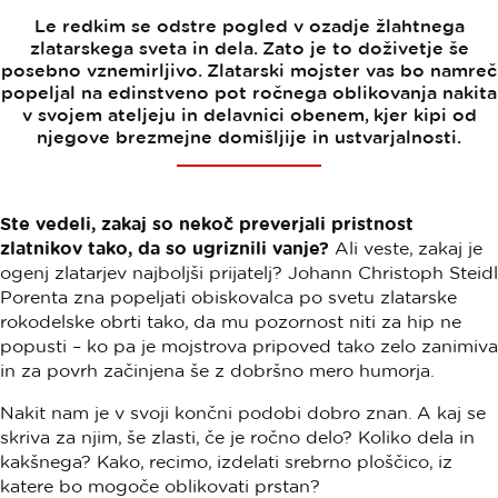
Le redkim se odstre pogled v ozadje žlahtnega
zlatarskega sveta in dela. Zato je to doživetje še
posebno vznemirljivo. Zlatarski mojster vas bo namreč
popeljal na edinstveno pot ročnega oblikovanja nakita
v svojem ateljeju in delavnici obenem, kjer kipi od
njegove brezmejne domišljije in ustvarjalnosti.
Ste vedeli, zakaj so nekoč preverjali pristnost
zlatnikov tako, da so ugriznili vanje?
Ali veste, zakaj je
ogenj zlatarjev najboljši prijatelj?
Johann Christoph Steidl
Porenta
zna popeljati obiskovalca po svetu zlatarske
rokodelske obrti tako, da mu pozornost niti za hip ne
popusti – ko pa je mojstrova pripoved tako zelo zanimiva
in za povrh začinjena še z dobršno mero humorja.
Nakit nam je v svoji končni podobi dobro znan. A kaj se
skriva za njim, še zlasti, če je ročno delo? Koliko dela in
kakšnega? Kako, recimo, izdelati srebrno ploščico, iz
katere bo mogoče oblikovati prstan?