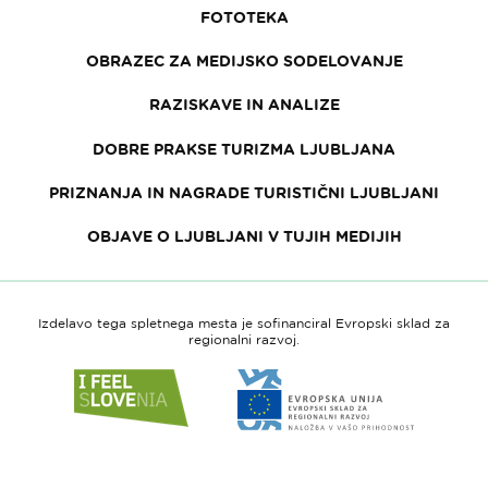
FOTOTEKA
OBRAZEC ZA MEDIJSKO SODELOVANJE
RAZISKAVE IN ANALIZE
DOBRE PRAKSE TURIZMA LJUBLJANA
PRIZNANJA IN NAGRADE TURISTIČNI LJUBLJANI
OBJAVE O LJUBLJANI V TUJIH MEDIJIH
Izdelavo tega spletnega mesta je sofinanciral Evropski sklad za
regionalni razvoj.
Link
Link
do
do
spletne
spletne
strani
strani
I
Evropska