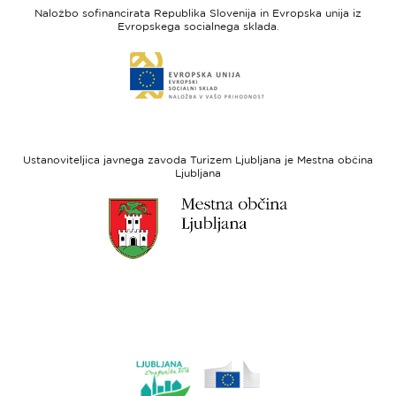
feel
unija
Naložbo sofinancirata Republika Slovenija in Evropska unija iz
Slovenia
-
Evropskega socialnega sklada.
Evropski
Link
sklad
do
za
spletne
regionalni
strani
razvoj
Evropski
socialni
Ustanoviteljica javnega zavoda Turizem Ljubljana je Mestna občina
sklad
Ljubljana
Link
do
spletne
strani
Ljubljana.si