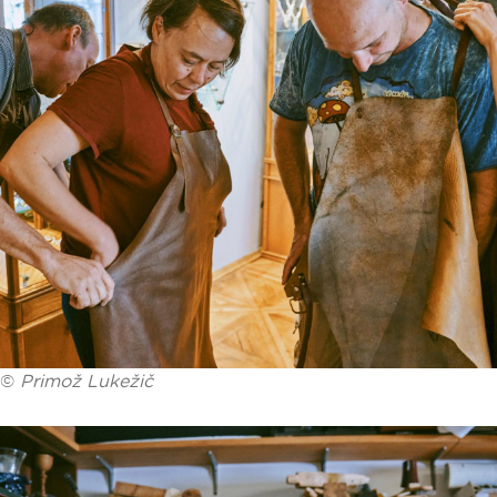
©
Primož Lukežič