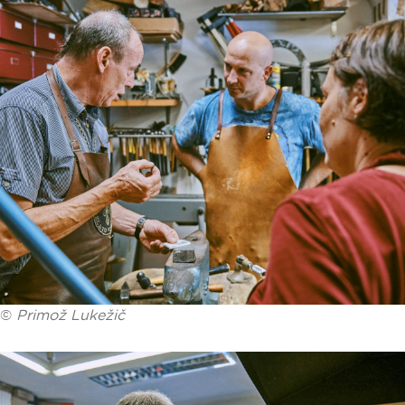
©
Primož Lukežič