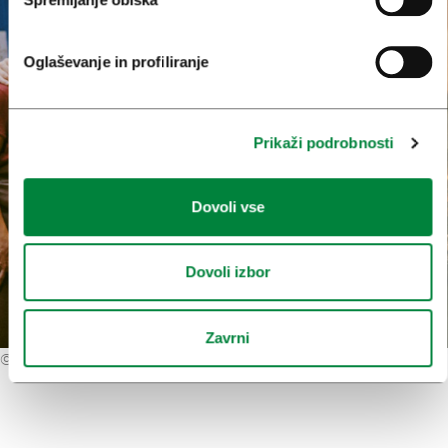
Oglaševanje in profiliranje
Prikaži podrobnosti
Dovoli vse
Dovoli izbor
Zavrni
©
Primož Lukežič