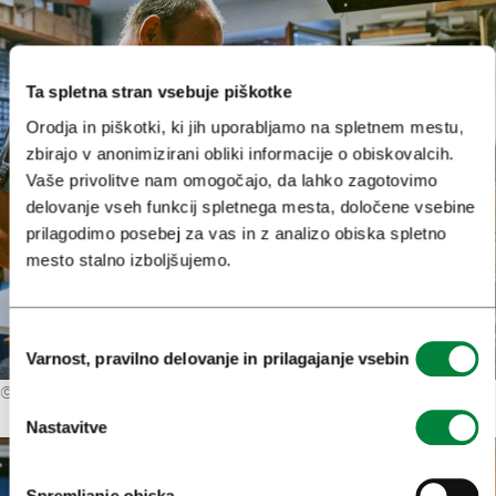
Ta spletna stran vsebuje piškotke
Orodja in piškotki, ki jih uporabljamo na spletnem mestu,
zbirajo v anonimizirani obliki informacije o obiskovalcih.
Vaše privolitve nam omogočajo, da lahko zagotovimo
delovanje vseh funkcij spletnega mesta, določene vsebine
prilagodimo posebej za vas in z analizo obiska spletno
mesto stalno izboljšujemo.
Izbira
Varnost, pravilno delovanje in prilagajanje vsebin
soglasja
©
Primož Lukežič
Nastavitve
Spremljanje obiska