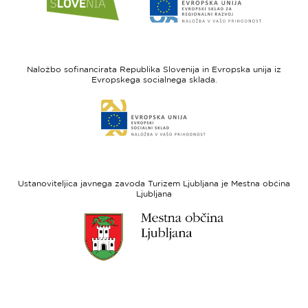
do
do
spletne
spletne
strani
strani
I
Evropska
feel
unija
Naložbo sofinancirata Republika Slovenija in Evropska unija iz
Slovenia
-
Evropskega socialnega sklada.
Evropski
Link
sklad
do
za
spletne
regionalni
strani
razvoj
Evropski
socialni
Ustanoviteljica javnega zavoda Turizem Ljubljana je Mestna občina
sklad
Ljubljana
Link
do
spletne