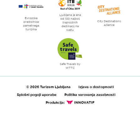
Ljubljana je ena
Evropska
od 100 najbolj
City Destinations
prestolnica
trajnostnih
Alliance
pametnega
destinacij na
turizma
svetu
Safe Travels by
WTTC
© 2026 Turizem Ljubljana
Izjava o dostopnosti
Splošni pogoji uporabe
Politika varovanja zasebnosti
Produkcija:
INNOVATIF