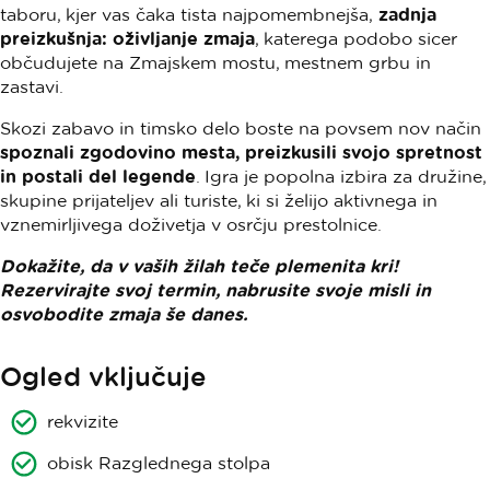
taboru, kjer vas čaka tista najpomembnejša,
zadnja
preizkušnja: oživljanje zmaja
, katerega podobo sicer
občudujete na Zmajskem mostu, mestnem grbu in
zastavi.
Skozi zabavo in timsko delo boste na povsem nov način
spoznali zgodovino mesta, preizkusili svojo spretnost
in postali del legende
. Igra je popolna izbira za družine,
skupine prijateljev ali turiste, ki si želijo aktivnega in
vznemirljivega doživetja v osrčju prestolnice.
Dokažite, da v vaših žilah teče plemenita kri!
Rezervirajte svoj termin, nabrusite svoje misli in
osvobodite zmaja še danes.
Ogled vključuje
rekvizite
obisk Razglednega stolpa