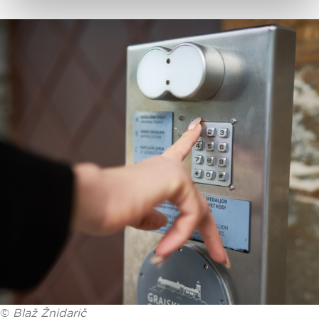
©
Blaž Žnidarič