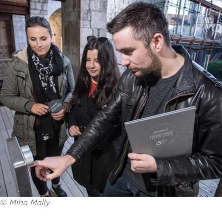
©
Miha Mally