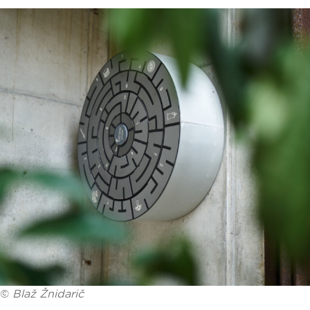
©
Blaž Žnidarič