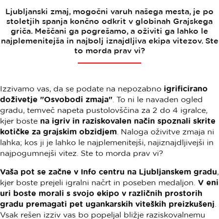
Ljubljanski zmaj, mogočni varuh našega mesta, je po
stoletjih spanja končno odkrit v globinah Grajskega
griča. Meščani ga pogrešamo, a oživiti ga lahko le
najplemenitejša in najbolj iznajdljiva ekipa vitezov. Ste
to morda prav vi?
Izzivamo vas, da se podate na nepozabno
igrificirano
doživetje "Osvobodi zmaja"
. To ni le navaden ogled
gradu, temveč napeta pustolovščina za 2 do 4 igralce,
kjer boste
na igriv in raziskovalen način spoznali skrite
kotičke za grajskim obzidjem
. Naloga oživitve zmaja ni
lahka; kos ji je lahko le najplemenitejši, najiznajdljivejši in
najpogumnejši vitez. Ste to morda prav vi?
Vaša pot se začne v Info centru na Ljubljanskem gradu
,
kjer boste prejeli igralni načrt in poseben medaljon.
V eni
uri boste morali s svojo ekipo v različnih prostorih
gradu premagati pet ugankarskih viteških preizkušenj
.
Vsak rešen izziv vas bo popeljal bližje raziskovalnemu