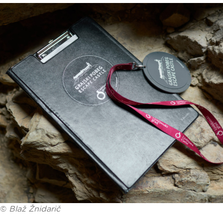
©
Blaž Žnidarič