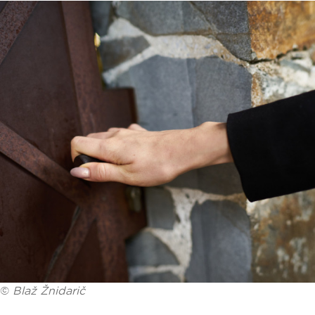
©
Blaž Žnidarič