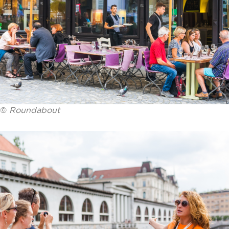
©
Roundabout