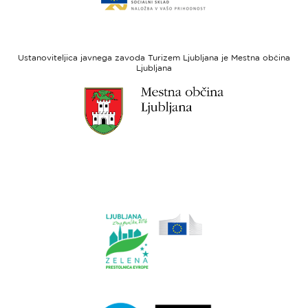
spletne
regionalni
strani
razvoj
Evropski
socialni
Ustanoviteljica javnega zavoda Turizem Ljubljana je Mestna občina
sklad
Ljubljana
Link
do
spletne
strani
Ljubljana.si
Link
do
spletne