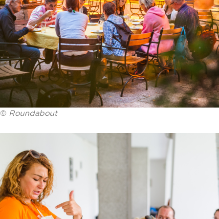
©
Roundabout