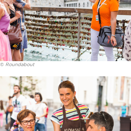
©
Roundabout