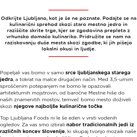
Odkrijte Ljubljano, kot je še ne poznate. Podajte se na
kulinarični sprehod skozi staro mestno jedro in
raziščite skrite trge, kjer se zgodovina prepleta z
vrhunsko domačo kulinariko. Pridružite se nam na
raziskovanju duše mesta skozi zgodbe, ki jih pišejo
lokalni okusi in ljudje.
Popeljali vas bomo v samo
srce ljubljanskega starega
jedra
, a tokrat na malce drugačen način. Med 3,5-urnim
sproščenim potepanjem ne bomo le opazovali
arhitekturnih mojstrovin, od baročne Mestne hiše do
naših znamenitih mostov, temveč bomo mesto doživeli
skozi
njegove najboljše kulinarične točke
.
Top Ljubljana Foods ni le še eden v vrsti vodenih
ogledov. Za vas smo izbrali
nabor tradicionalnih jedi iz
različnih koncev Slovenije
, ki skupaj tvorijo mozaik naše