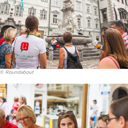
©
Roundabout