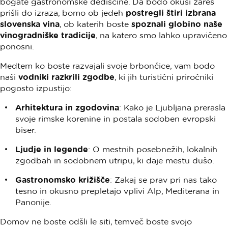
bogate gastronomske dediščine. Da bodo okusi zares
prišli do izraza, bomo ob jedeh
postregli štiri izbrana
slovenska vina
, ob katerih boste
spoznali globino naše
vinogradniške tradicije
, na katero smo lahko upravičeno
ponosni.
Medtem ko boste razvajali svoje brbončice, vam bodo
naši
vodniki razkrili zgodbe
, ki jih turistični priročniki
pogosto izpustijo:
Arhitektura in zgodovina
: Kako je Ljubljana prerasla
svoje rimske korenine in postala sodoben evropski
biser.
Ljudje in legende
: O mestnih posebnežih, lokalnih
zgodbah in sodobnem utripu, ki daje mestu dušo.
Gastronomsko križišče
: Zakaj se prav pri nas tako
tesno in okusno prepletajo vplivi Alp, Mediterana in
Panonije.
Domov ne boste odšli le siti, temveč boste svojo