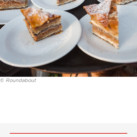
©
Roundabout