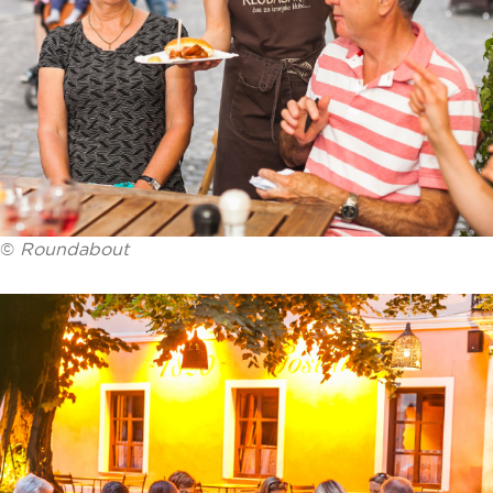
©
Roundabout