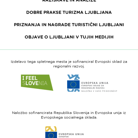
DOBRE PRAKSE TURIZMA LJUBLJANA
PRIZNANJA IN NAGRADE TURISTIČNI LJUBLJANI
OBJAVE O LJUBLJANI V TUJIH MEDIJIH
Izdelavo tega spletnega mesta je sofinanciral Evropski sklad za
regionalni razvoj.
Link
Link
do
do
spletne
spletne
strani
strani
I
Evropska
feel
unija
Naložbo sofinancirata Republika Slovenija in Evropska unija iz
Slovenia
-
Evropskega socialnega sklada.
Evropski
Link
sklad
do
za