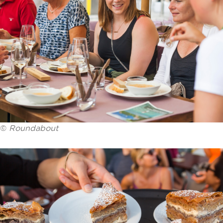
©
Roundabout