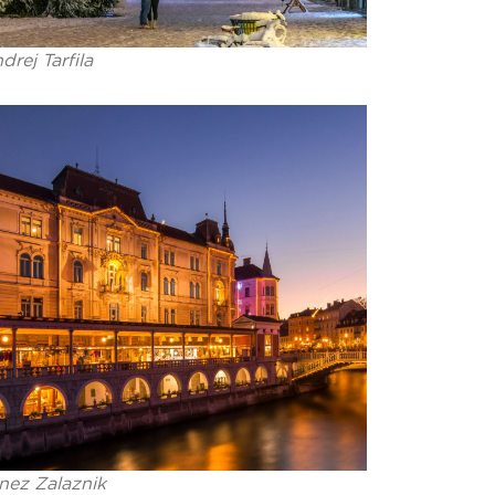
drej Tarfila
nez Zalaznik