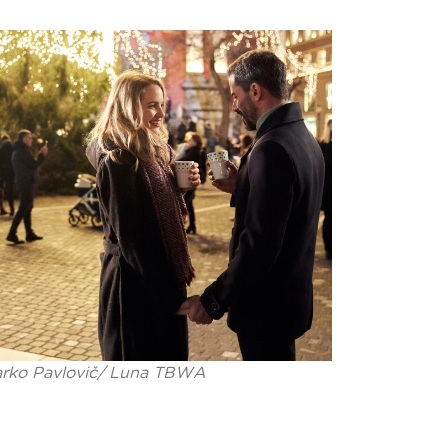
rko Pavlovič/ Luna TBWA