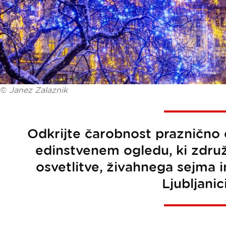
©
Janez Zalaznik
Odkrijte čarobnost praznično 
edinstvenem ogledu, ki zdru
osvetlitve, živahnega sejma i
Ljubljanici