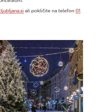
 pričetkom.
ljubljana.si
ali pokličite na telefon
01