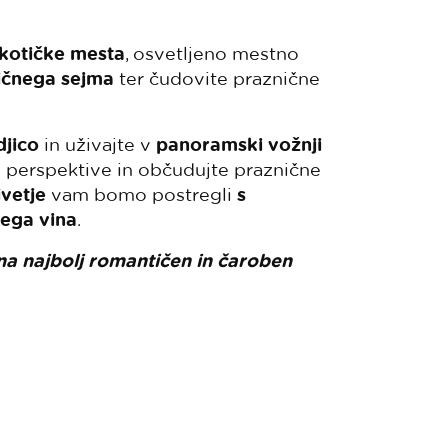
 kotičke mesta
, osvetljeno mestno
ičnega sejma
ter čudovite praznične
djico
in uživajte v
panoramski vožnji
e perspektive in občudujte praznične
vetje
vam bomo postregli
s
nega vina
.
 na najbolj romantičen in čaroben