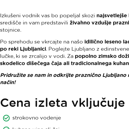
Izkušeni vodnik vas bo popeljal skozi
najsvetlejše
središče in vam predstavili
živahno vzdušje prazn
stojnice.
Po sprehodu se vkrcajte na našo
idilično leseno la
po reki Ljubljanici
. Poglejte Ljubljano z edinstven
lučke, ki se zrcalijo v vodi. Za
popolno zimsko doži
skodelico dišečega čaja ali tradicionalnega kuha
Pridružite se nam in odkrijte praznično Ljubljano
način!
Cena izleta vključuje
strokovno vodenje