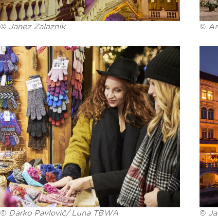
©
Janez Zalaznik
©
An
©
Darko Pavlovič/ Luna TBWA
©
Ja