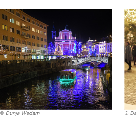
©
Dunja Wedam
©
Da