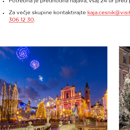
Potrebna je predhodna najava, vsaj 24 ur pred
Za večje skupine kontaktirajte
kaja.cesnik@visit
306 12 30
.