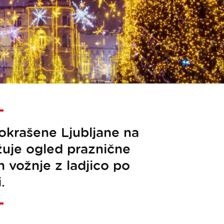
okrašene Ljubljane na
žuje ogled praznične
n vožnje z ladjico po
.