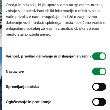
Orodja in piškotki, ki jih uporabljamo na spletnem mestu,
zbirajo v anonimizirani obliki informacije o obiskovalcih.
Vaše privolitve nam omogočajo, da lahko zagotovimo
delovanje vseh funkcij spletnega mesta, določene vsebine
prilagodimo posebej za vas in z analizo obiska spletno
mesto stalno izboljšujemo.
©
Mankica Kranjec (Nea Culpa)
Izbira
Varnost, pravilno delovanje in prilagajanje vsebin
soglasja
Nastavitve
Spremljanje obiska
Oglaševanje in profiliranje