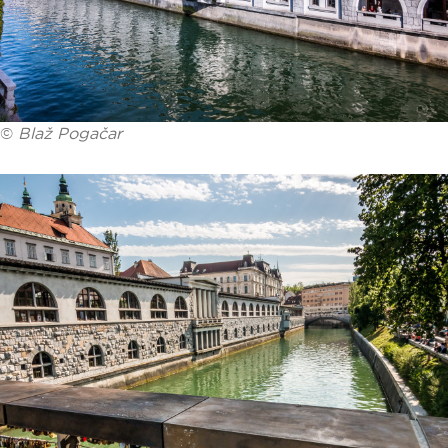
©
Blaž Pogačar