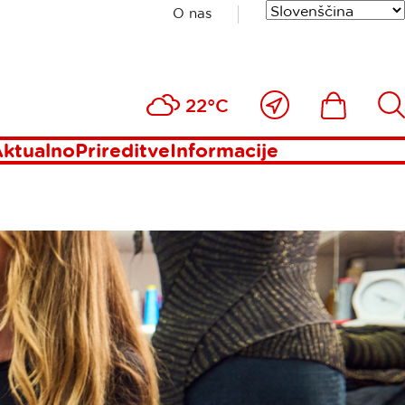
O nas
DIU
Blizu
Ikona
Išči
22°C
mene
ktualno
Prireditve
Informacije