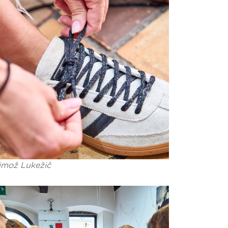
imož Lukežič