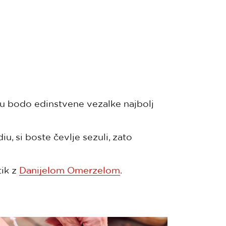
e mu bodo edinstvene vezalke najbolj
u, si boste čevlje sezuli, zato
ik z
Danijelom Omerzelom
.