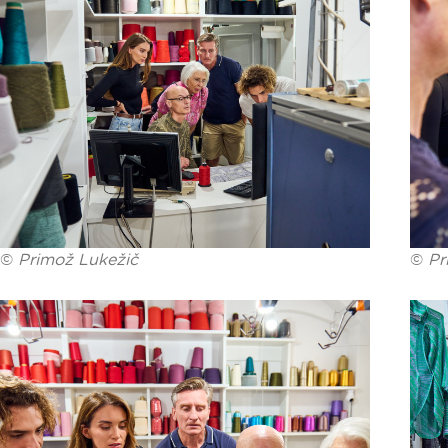
©
Primož Lukežič
©
Pr