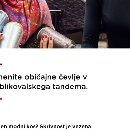
menite običajne čevlje v
oblikovalskega tandema.
ven modni kos? Skrivnost je vezena