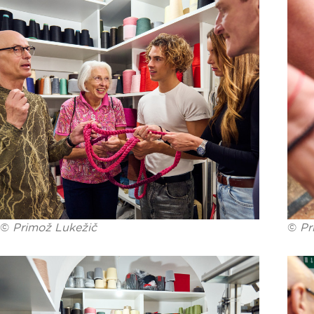
©
Primož Lukežič
©
Pr