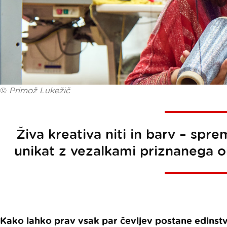
©
Primož Lukežič
Živa kreativa niti in barv – spre
unikat z vezalkami priznanega 
Kako lahko prav vsak par čevljev postane edinst