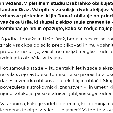
in vezana. V pletilnem studiu Draž lahko oblikujet
tandem Draž. Vstopite v zakulisje dveh ateljejev.
vrhunske pletenine, ki jih Tomaž oblikuje po prin
vas čaka Urša, ki skupaj z ekipo snuje znamenite ko
kombinacijo niti in opazujte, kako se rodijo najlepš
Zgodba Tomaža in Urše Draž, brata in sestre, se zač
znala vsak kos oblačila preoblikovati in mu vdahniti 
preden smo o njej začeli razmišljati na glas. Tudi T
izdelujeta oblačila, ki trajajo.
Kot samouka sta že v študentskih letih začela ekspe
razvila svoje avtorske tehnike, ki so prerastle v l
danes inženirka oblikovanja tekstilij in oblačil. Sk
povezujeta s strokovnjaki, znanstveniki in umetniki
njune kolekcije pa so stalnica Ljubljanskega tedn
Vas zanima, kako je videti pletenina, ki spominja n
kremenaste alge iz reke Ljubljanice? Vstopite v sve