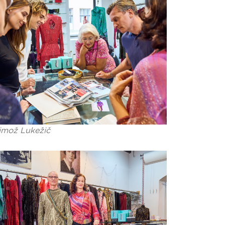
imož Lukežič