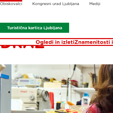
Drobtinice
Obiskovalci
Kongresni urad Ljubljana
Mediji
Obiskovalci
Ogledi in izleti
Ustvarite vezalke v studiu Draž
USTVARITE V
Turistična kartica Ljubljana
DRAŽ
Ogledi in izleti
Znamenitosti i