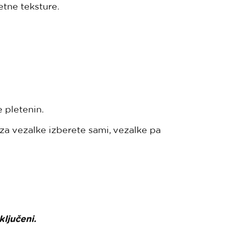
etne teksture.
 pletenin.
i za vezalke izberete sami, vezalke pa
ključeni.