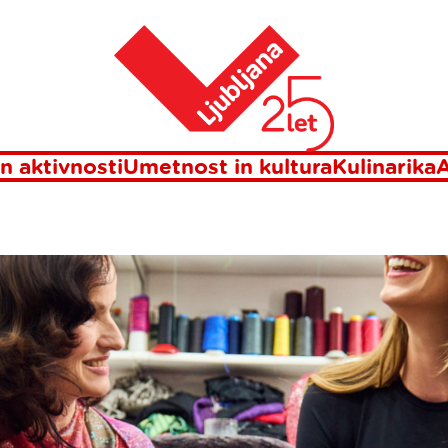
Domov
EZALKE V STU
n aktivnosti
Umetnost in kultura
Kulinarika
A