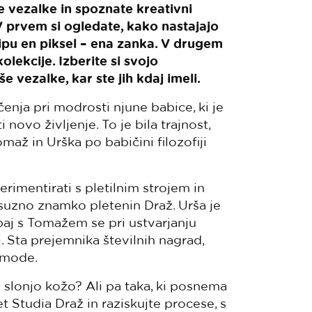
e vezalke in spoznate kreativni
 V prvem si ogledate, kako nastajajo
cipu en piksel – ena zanka. V drugem
lekcije. Izberite si svojo
e vezalke, kar ste jih kdaj imeli.
enja pri modrosti njune babice, ki je
novo življenje. To je bila trajnost,
omaž in Urška po babičini filozofiji
rimentirati s pletilnim strojem in
uksuzno znamko pletenin Draž. Urša je
upaj s Tomažem se pri ustvarjanju
. Sta prejemnika številnih nagrad,
a mode.
a slonjo kožo? Ali pa taka, ki posnema
t Studia Draž in raziskujte procese, s