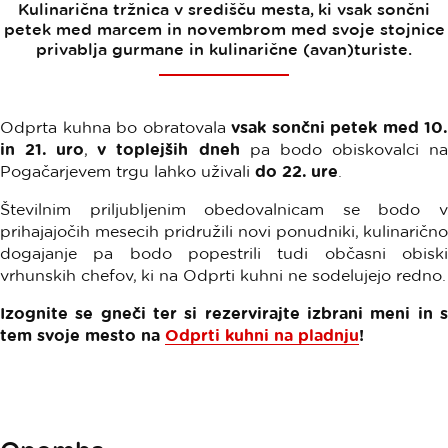
Kulinarična tržnica v središču mesta, ki vsak sončni
petek med marcem in novembrom med svoje stojnice
privablja gurmane in kulinarične (avan)turiste.
Odprta kuhna bo obratovala
vsak sončni petek med 10.
in 21. uro
,
v toplejših dneh
pa bodo obiskovalci n
Pogačarjevem trgu lahko uživali
do 22. ure
.
Številnim priljubljenim obedovalnicam se bodo v
prihajajočih mesecih pridružili novi ponudniki, kulinarično
dogajanje pa bodo popestrili tudi občasni obiski
vrhunskih chefov, ki na Odprti kuhni ne sodelujejo redno.
Izognite se gneči ter si rezervirajte izbrani meni in s
tem svoje mesto na
Odprti kuhni na pladnju
!