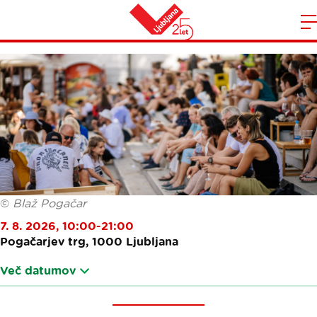
ODPRTA KUHNA
Domov
n
©
Blaž Pogačar
7. 8. 2026, 10:00-21:00
Pogačarjev trg, 1000 Ljubljana
Več datumov