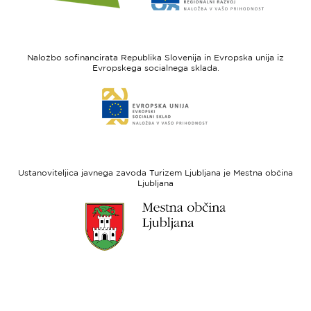
spletne
spletne
strani
strani
I
Evropska
feel
unija
Naložbo sofinancirata Republika Slovenija in Evropska unija iz
Slovenia
-
Evropskega socialnega sklada.
Evropski
Link
sklad
do
za
spletne
regionalni
strani
razvoj
Evropski
socialni
Ustanoviteljica javnega zavoda Turizem Ljubljana je Mestna občina
sklad
Ljubljana
Link
do
spletne
strani