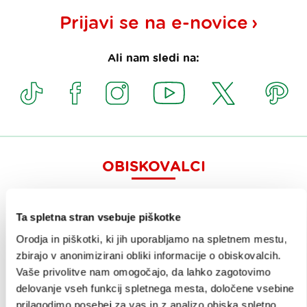
Prijavi se na
e-novice
Ali nam sledi na:
OBISKOVALCI
OGLEDI IN IZLETI
Ta spletna stran vsebuje piškotke
ZNAMENITOSTI IN AKTIVNOSTI
Orodja in piškotki, ki jih uporabljamo na spletnem mestu,
UMETNOST IN KULTURA
zbirajo v anonimizirani obliki informacije o obiskovalcih.
Vaše privolitve nam omogočajo, da lahko zagotovimo
KULINARIKA
delovanje vseh funkcij spletnega mesta, določene vsebine
prilagodimo posebej za vas in z analizo obiska spletno
AKTUALNO