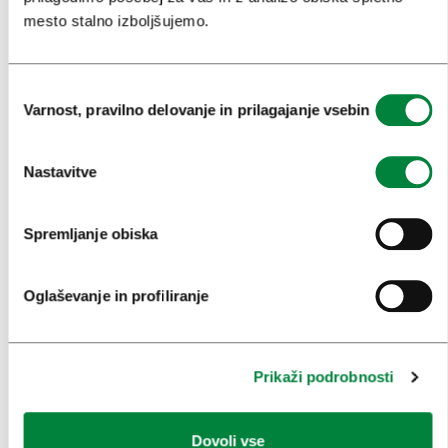
mesto stalno izboljšujemo.
PRIREDITVE
INFORMACIJE
Izbira
Varnost, pravilno delovanje in prilagajanje vsebin
soglasja
KONGRESNI URAD LJUBLJANA
Nastavitve
ZAKAJ LJUBLJANA
NAČRTOVANJE DOGODKOV
Spremljanje obiska
NAŠE STORITVE
Oglaševanje in profiliranje
KOLEDAR KONGRESOV
NOVICE
Prikaži podrobnosti
OBRAZCI
Dovoli vse