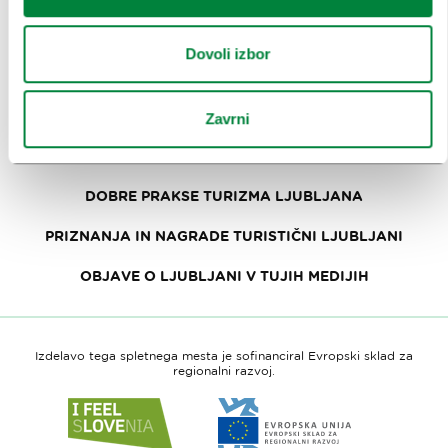
SPOROČILA ZA JAVNOST
Dovoli izbor
FOTOTEKA
OBRAZEC ZA MEDIJSKO SODELOVANJE
Zavrni
RAZISKAVE IN ANALIZE
DOBRE PRAKSE TURIZMA LJUBLJANA
PRIZNANJA IN NAGRADE TURISTIČNI LJUBLJANI
OBJAVE O LJUBLJANI V TUJIH MEDIJIH
Izdelavo tega spletnega mesta je sofinanciral Evropski sklad za
regionalni razvoj.
Link
Link
do
do