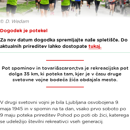
©
D. Wedam
Dogodek je potekel
Za nov datum dogodka spremljajte naše spletišče. Do
aktualnih prireditev lahko dostopate
tukaj.
Pot spominov in tovari&scaron;tva je rekreacijska pot
dolga 35 km, ki poteka tam, kjer je v času druge
svetovne vojne bodeča žiča obdajala mesto.
V drugi svetovni vojni je bila Ljubljana osvobojena 9.
maja 1945 in v spomin na ta dan, vsako prvo soboto po
9 maju poteka prireditev Pohod po poti ob žici, katerega
se udeležijo številni rekreativci vseh generacij.