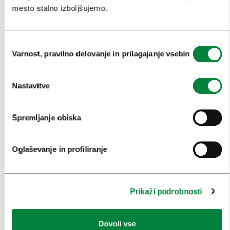
mesto stalno izboljšujemo.
PRIREDITVE
INFORMACIJE
Izbira
Varnost, pravilno delovanje in prilagajanje vsebin
soglasja
KONGRESNI URAD LJUBLJANA
Nastavitve
ZAKAJ LJUBLJANA
NAČRTOVANJE DOGODKOV
Spremljanje obiska
NAŠE STORITVE
Oglaševanje in profiliranje
KOLEDAR KONGRESOV
NOVICE
Prikaži podrobnosti
OBRAZCI
MEDIJI
Dovoli vse