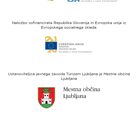
spletne
spletne
strani
strani
I
Evropska
feel
unija
Naložbo sofinancirata Republika Slovenija in Evropska unija iz
Slovenia
-
Evropskega socialnega sklada.
Evropski
Link
sklad
do
za
spletne
regionalni
strani
razvoj
Evropski
socialni
Ustanoviteljica javnega zavoda Turizem Ljubljana je Mestna občina
sklad
Ljubljana
Link
do
spletne
strani
Ljubljana.si