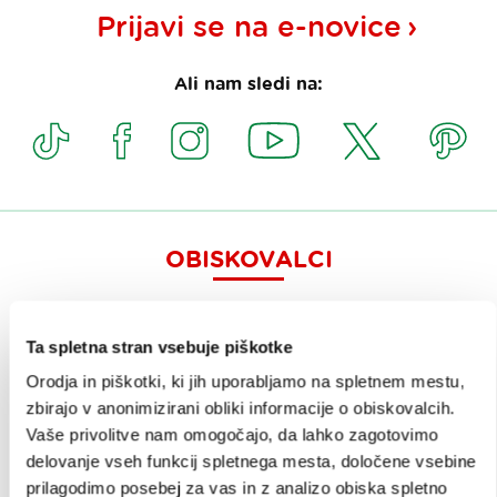
Prijavi se na
e-novice
Ali nam sledi na:
OBISKOVALCI
OGLEDI IN IZLETI
Ta spletna stran vsebuje piškotke
ZNAMENITOSTI IN AKTIVNOSTI
Orodja in piškotki, ki jih uporabljamo na spletnem mestu,
UMETNOST IN KULTURA
zbirajo v anonimizirani obliki informacije o obiskovalcih.
Vaše privolitve nam omogočajo, da lahko zagotovimo
KULINARIKA
delovanje vseh funkcij spletnega mesta, določene vsebine
AKTUALNO
prilagodimo posebej za vas in z analizo obiska spletno