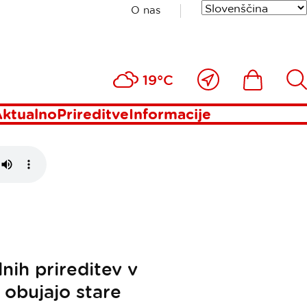
O nas
ditve
Blizu
Ikona
Išči
19°C
mene
ktualno
Prireditve
Informacije
nih prireditev v
, obujajo stare