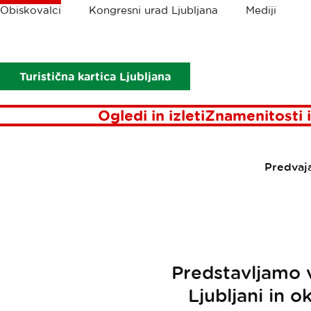
Drobtinice
Obiskovalci
Kongresni urad Ljubljana
Mediji
Obiskovalci
Tradicionalne prireditve
Trad
Turistična kartica Ljubljana
Ogledi in izleti
Znamenitosti i
Predvaj
Predstavljamo v
Ljubljani in o