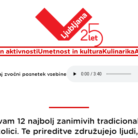
Domov
icionalne prire
n aktivnosti
Umetnost in kultura
Kulinarika
A
aj zvočni posnetek vsebine
am 12 najbolj zanimivih tradicional
kolici. Te prireditve združujejo ljudi