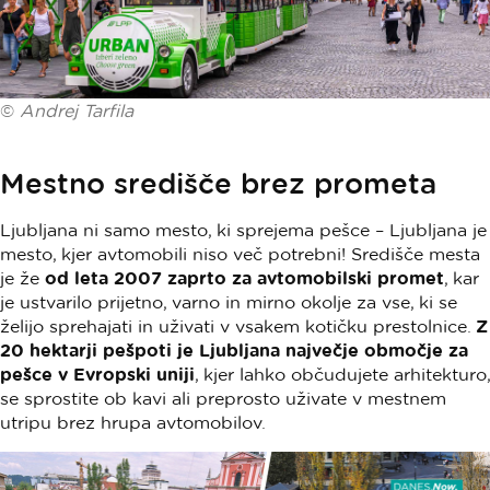
©
Andrej Tarfila
Mestno središče brez prometa
Ljubljana ni samo mesto, ki sprejema pešce – Ljubljana je
mesto, kjer avtomobili niso več potrebni! Središče mesta
je že
od leta 2007 zaprto za avtomobilski promet
, kar
je ustvarilo prijetno, varno in mirno okolje za vse, ki se
želijo sprehajati in uživati v vsakem kotičku prestolnice.
Z
20 hektarji pešpoti je Ljubljana največje območje za
pešce v Evropski uniji
, kjer lahko občudujete arhitekturo,
se sprostite ob kavi ali preprosto uživate v mestnem
utripu brez hrupa avtomobilov.