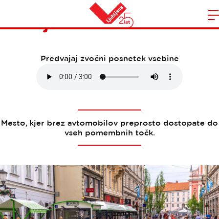
Trajnostna mobilnost
Domov
n
Predvajaj zvočni posnetek vsebine
Mesto, kjer brez avtomobilov preprosto dostopate do
vseh pomembnih točk.