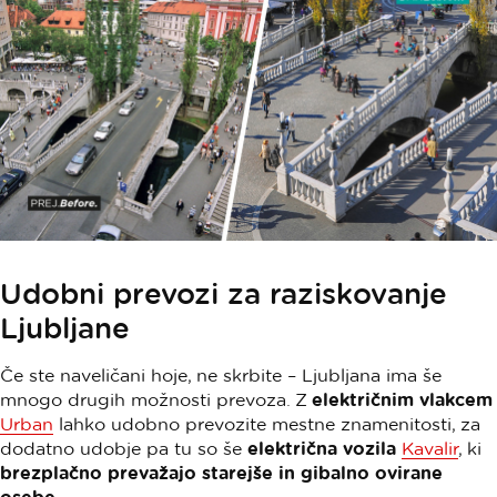
Udobni prevozi za raziskovanje
Ljubljane
Če ste naveličani hoje, ne skrbite – Ljubljana ima še
mnogo drugih možnosti prevoza. Z
električnim vlakcem
Urban
lahko udobno prevozite mestne znamenitosti, za
dodatno udobje pa tu so še
električna vozila
Kavalir
, ki
brezplačno prevažajo starejše in gibalno ovirane
osebe
.