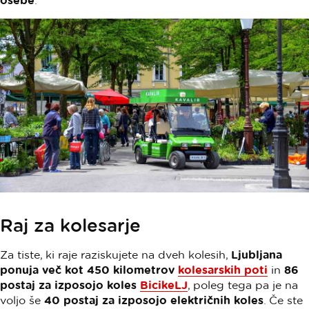
Raj za kolesarje
Za tiste, ki raje raziskujete na dveh kolesih,
Ljubljana
ponuja več kot 450 kilometrov
kolesarskih poti
in
86
postaj za izposojo koles
BicikeLJ
, poleg tega pa je na
voljo še
40 postaj za izposojo električnih koles
. Če ste