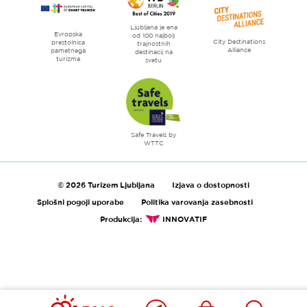
Ljubljana je ena
Evropska
od 100 najbolj
City Destinations
prestolnica
trajnostnih
Alliance
pametnega
destinacij na
turizma
svetu
Safe Travels by
WTTC
© 2026 Turizem Ljubljana
Izjava o dostopnosti
Splošni pogoji uporabe
Politika varovanja zasebnosti
Produkcija:
INNOVATIF
Blizu
Ikona
Išči