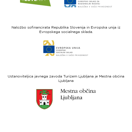
spletne
spletne
strani
strani
I
Evropska
feel
unija
Naložbo sofinancirata Republika Slovenija in Evropska unija iz
Slovenia
-
Evropskega socialnega sklada.
Evropski
Link
sklad
do
za
spletne
regionalni
strani
razvoj
Evropski
socialni
Ustanoviteljica javnega zavoda Turizem Ljubljana je Mestna občina
sklad
Ljubljana
Link
do
spletne
strani