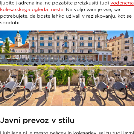
ljubitelj adrenalina, ne pozabite preizkusiti tudi
vodenega
kolesarskega ogleda mesta
. Na voljo vam je vse, kar
potrebujete, da boste lahko uživali v raziskovanju, kot se
spodobi!
Javni prevoz v stilu
Ljubljana ni le mesto pešcev in kolesarjev, saj tu tudi javni