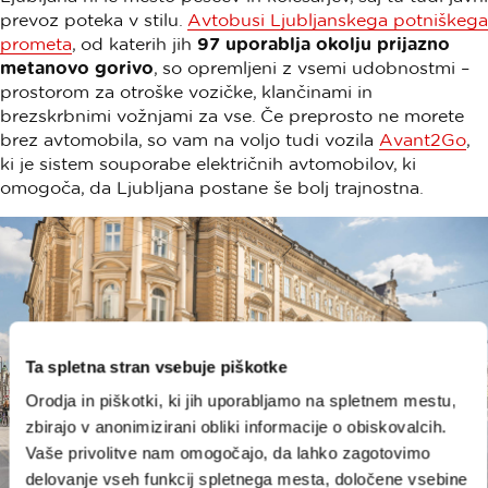
prevoz poteka v stilu.
Avtobusi Ljubljanskega potniškega
prometa
, od katerih jih
97 uporablja okolju prijazno
metanovo gorivo
, so opremljeni z vsemi udobnostmi –
prostorom za otroške vozičke, klančinami in
brezskrbnimi vožnjami za vse. Če preprosto ne morete
brez avtomobila, so vam na voljo tudi vozila
Avant2Go
,
ki je sistem souporabe električnih avtomobilov, ki
omogoča, da Ljubljana postane še bolj trajnostna.
Ta spletna stran vsebuje piškotke
Orodja in piškotki, ki jih uporabljamo na spletnem mestu,
zbirajo v anonimizirani obliki informacije o obiskovalcih.
Vaše privolitve nam omogočajo, da lahko zagotovimo
delovanje vseh funkcij spletnega mesta, določene vsebine