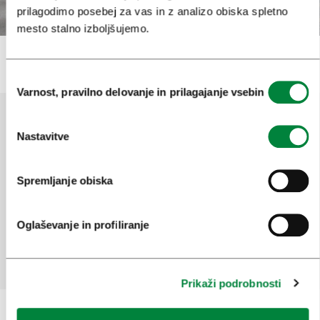
prilagodimo posebej za vas in z analizo obiska spletno
mesto stalno izboljšujemo.
Izbira
Varnost, pravilno delovanje in prilagajanje vsebin
soglasja
Nastavitve
Pomagajte nam izboljšati spletno
mesto
Spremljanje obiska
Ste našli informacije, ki ste jih iskali?
Oglaševanje in profiliranje
Da
Ne
Prikaži podrobnosti