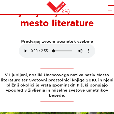
Ljubljana, UNESCO
Domov
mesto literature
n
Predvajaj zvočni posnetek vsebine
V Ljubljani, nosilki Unescovega naziva naziv Mesto
literature ter Svetovni prestolnici knjige 2010, in njeni
bližnji okolici je vrsta spominskih hiš, ki ponujajo
vpogled v življenja in miselne svetove umetnikov
besede.