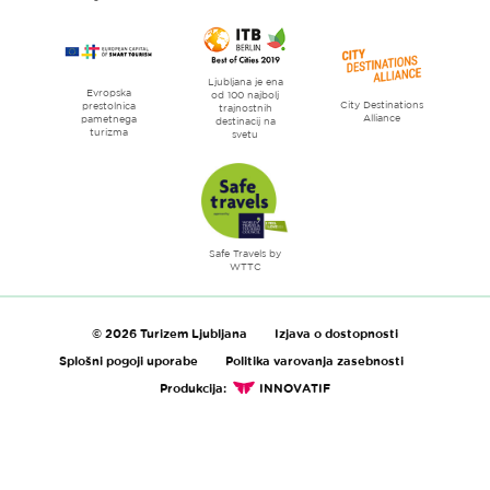
Ljubljana je ena
Evropska
od 100 najbolj
City Destinations
prestolnica
trajnostnih
Alliance
pametnega
destinacij na
turizma
svetu
Safe Travels by
WTTC
© 2026 Turizem Ljubljana
Izjava o dostopnosti
Splošni pogoji uporabe
Politika varovanja zasebnosti
Produkcija:
INNOVATIF