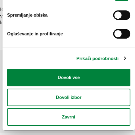
Knjižnica pod krošnjami je priljubljena med obiskovalci
Spremljanje obiska
vseh starosti in predstavlja unikaten način povezovanja
literature, narave in družabnega življenja v Ljubljani.
Oglaševanje in profiliranje
Prikaži podrobnosti
Pomagajte nam izboljšati spletno
Dovoli vse
mesto
Ste našli informacije, ki ste jih iskali?
Dovoli izbor
Da
Ne
Zavrni