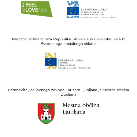
Link
Link
do
do
spletne
spletne
strani
strani
I
Evropska
feel
unija
Naložbo sofinancirata Republika Slovenija in Evropska unija iz
Slovenia
-
Evropskega socialnega sklada.
Evropski
Link
sklad
do
za
spletne
regionalni
strani
razvoj
Evropski
socialni
Ustanoviteljica javnega zavoda Turizem Ljubljana je Mestna občina
sklad
Ljubljana
Link
do