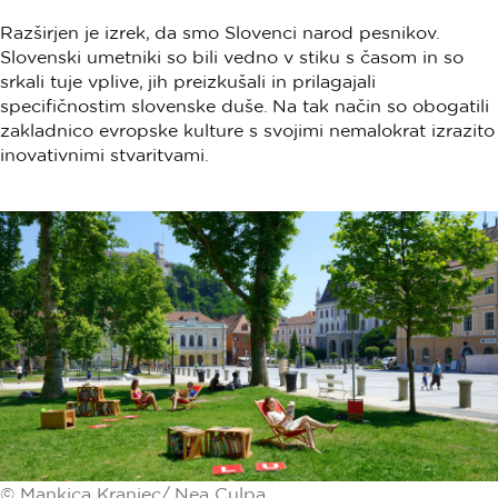
Razširjen je izrek, da smo Slovenci narod pesnikov.
Slovenski umetniki so bili vedno v stiku s časom in so
srkali tuje vplive, jih preizkušali in prilagajali
specifičnostim slovenske duše. Na tak način so obogatili
zakladnico evropske kulture s svojimi nemalokrat izrazito
inovativnimi stvaritvami.
© Mankica Kranjec/ Nea Culpa