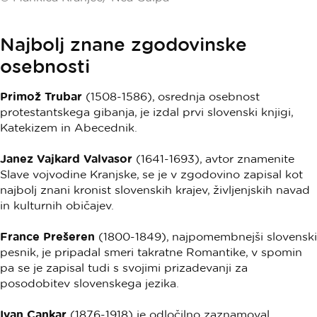
Najbolj znane zgodovinske
osebnosti
Primož Trubar
(1508-1586), osrednja osebnost
protestantskega gibanja, je izdal prvi slovenski knjigi,
Katekizem in Abecednik.
Janez Vajkard Valvasor
(1641-1693), avtor znamenite
Slave vojvodine Kranjske, se je v zgodovino zapisal kot
najbolj znani kronist slovenskih krajev, življenjskih navad
in kulturnih običajev.
France Prešeren
(1800-1849), najpomembnejši slovenski
pesnik, je pripadal smeri takratne Romantike, v spomin
pa se je zapisal tudi s svojimi prizadevanji za
posodobitev slovenskega jezika.
Ivan Cankar
(1876-1918) je odločilno zaznamoval