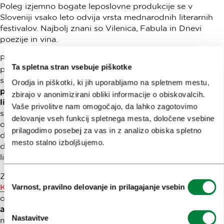
Poleg izjemno bogate leposlovne produkcije se v
Sloveniji vsako leto odvija vrsta mednarodnih literarnih
festivalov. Najbolj znani so Vilenica, Fabula in Dnevi
poezije in vina.
Poleg bogatega festivalskega dogajanja Ljubljana
Ta spletna stran vsebuje piškotke
ponuja tudi stalne literarne bisere, ki jih obiskovalci ne
smejo zamuditi.
Vodnikova domačija v Šiški
,
rojstna hiša
Orodja in piškotki, ki jih uporabljamo na spletnem mestu,
pesnika in publicista Valentina Vodnika
, je danes
hiša
zbirajo v anonimizirani obliki informacije o obiskovalcih.
literature
, kjer se prepletajo zgodovina, umetnost in
Vaše privolitve nam omogočajo, da lahko zagotovimo
sodobna ustvarjalnost. V prenovljenih prostorih se
delovanje vseh funkcij spletnega mesta, določene vsebine
odvijajo
literarni večeri, delavnice, razstave
in drugi
prilagodimo posebej za vas in z analizo obiska spletno
dogodki, ki spodbujajo bralno kulturo in ustvarjalni
mesto stalno izboljšujemo.
dialog. Hiša je prava destinacija za vse, ki želijo okusiti
literarni utrip Ljubljane.
Za ljubitelje branja na prostem pa je prava destinacija
Izbira
Knjižnica pod krošnjami
. Ta inovativna javna knjižnica
Varnost, pravilno delovanje in prilagajanje vsebin
soglasja
omogoča, da si
knjige izposodite kar v zelenem
ambientu mestnih parkov
, kjer lahko ob branju uživate v
Nastavitve
miru in senci dreves.