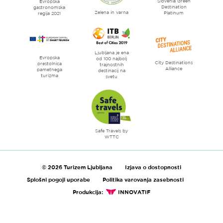
Slovenia Green
literature
Evropska
Destination
gastronomska
Zelena in varna
Platinum
regija 2021
Ljubljana je ena
Evropska
od 100 najbolj
City Destinations
prestolnica
trajnostnih
Alliance
pametnega
destinacij na
turizma
svetu
Safe Travels by
WTTC
© 2026 Turizem Ljubljana
Izjava o dostopnosti
Splošni pogoji uporabe
Politika varovanja zasebnosti
Produkcija:
INNOVATIF