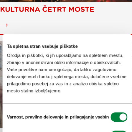
KULTURNA ČETRT MOSTE
Kulturna
četrt
Moste
Ta spletna stran vsebuje piškotke
Orodja in piškotki, ki jih uporabljamo na spletnem mestu,
zbirajo v anonimizirani obliki informacije o obiskovalcih.
Vaše privolitve nam omogočajo, da lahko zagotovimo
delovanje vseh funkcij spletnega mesta, določene vsebine
prilagodimo posebej za vas in z analizo obiska spletno
mesto stalno izboljšujemo.
Izbira
Varnost, pravilno delovanje in prilagajanje vsebin
soglasja