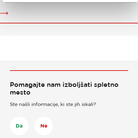
Ustvarjalna
četrt
Gornji
trg
Pomagajte nam izboljšati spletno
mesto
Ste našli informacije, ki ste jih iskali?
Da
Ne