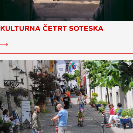
KULTURNA ČETRT SOTESKA
Kulturna
četrt
Soteska