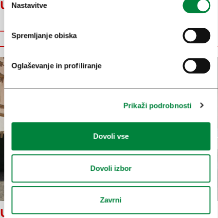
USTVARJALNA ČETRT POLJANE
Nastavitve
Ustvarjalna
Spremljanje obiska
četrt
Poljane
Oglaševanje in profiliranje
Prikaži podrobnosti
Dovoli vse
Dovoli izbor
Zavrni
USTVARJALNA ČETRT GORNJI TRG