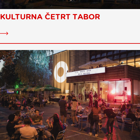
KULTURNA ČETRT TABOR
Kulturna
četrt
Tabor