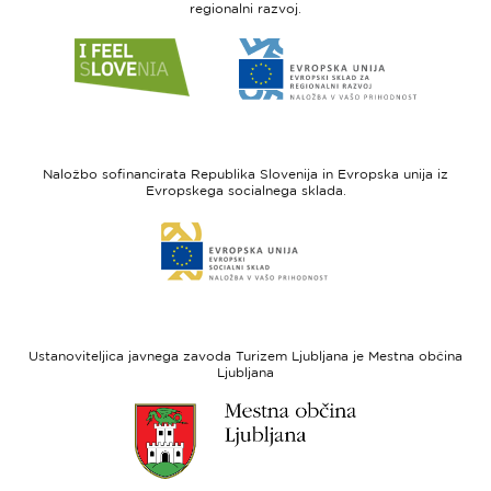
regionalni razvoj.
Link
Link
do
do
spletne
spletne
strani
strani
I
Evropska
feel
unija
Naložbo sofinancirata Republika Slovenija in Evropska unija iz
Slovenia
-
Evropskega socialnega sklada.
Evropski
Link
sklad
do
za
spletne
regionalni
strani
razvoj
Evropski
socialni
Ustanoviteljica javnega zavoda Turizem Ljubljana je Mestna občina
sklad
Ljubljana
Link