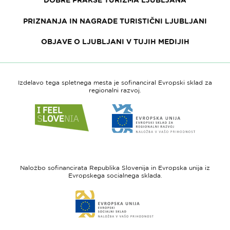
PRIZNANJA IN NAGRADE TURISTIČNI LJUBLJANI
OBJAVE O LJUBLJANI V TUJIH MEDIJIH
Izdelavo tega spletnega mesta je sofinanciral Evropski sklad za
regionalni razvoj.
Link
Link
do
do
spletne
spletne
strani
strani
I
Evropska
feel
unija
Naložbo sofinancirata Republika Slovenija in Evropska unija iz
Slovenia
-
Evropskega socialnega sklada.
Evropski
Link
sklad
do
za
spletne
regionalni
strani
razvoj