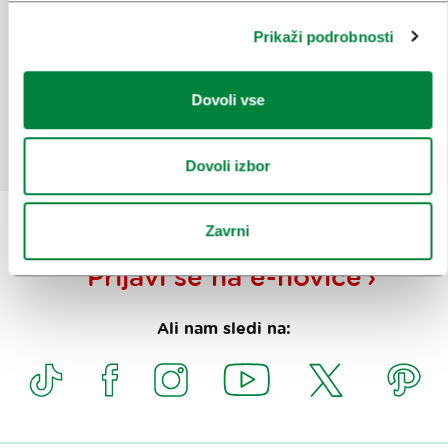
mesto
Prikaži podrobnosti
Ste našli informacije, ki ste jih iskali?
Dovoli vse
Da
Ne
Dovoli izbor
Zavrni
Prijavi se na
e-novice
Ali nam sledi na: