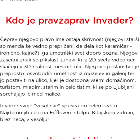
Kdo je pravzaprav Invader?
Čeprav njegovo pravo ime ostaja skrivnost (njegovi starši
so menda še vedno prepričani, da dela kot keramičar -
ironično, kajne?), ga umetniški svet dobro pozna. Njegov
zaščitni znak so pikslasti junaki, ki iz 2D sveta videoiger
skačejo v 3D realnost mestnih ulic. Njegovo poslanstvo je
preprosto: osvoboditi umetnost iz muzejev in galerij ter
jo postaviti na ulico, kjer je dostopna vsem: domačinom,
turistom, mladim, starim in celo tistim, ki se po Ljubljani
sprehajajo le med malico.
Invader svoje "vesoljčke" spušča po celem svetu.
Najdemo jih celo na Eifflovem stolpu, Kitajskem zidu in,
brez heca, v vesolju!