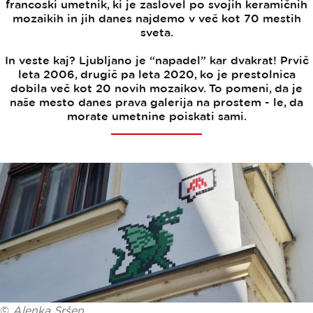
francoski umetnik, ki je zaslovel po svojih keramičnih
mozaikih in jih danes najdemo v več kot 70 mestih
sveta.
In veste kaj? Ljubljano je “napadel” kar dvakrat! Prvič
leta 2006, drugič pa leta 2020, ko je prestolnica
dobila več kot 20 novih mozaikov. To pomeni, da je
naše mesto danes prava galerija na prostem - le, da
morate umetnine poiskati sami.
©
Alenka Sršen