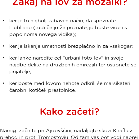
Zakaj na lov za mozaiki?
ker je to najbolj zabaven način, da spoznate
Ljubljano (tudi če jo že poznate, jo boste videli s
popolnoma novega vidika);
ker je iskanje umetnosti brezplačno in za vsakogar;
ker lahko naredite cel “urbani foto-lov” in svoje
najdbe delite na družbenih omrežjih ter osupnete še
prijatelje;
ker boste med lovom nehote odkrili še marsikateri
čarobni kotiček prestolnice.
Kako začeti?
Namig: začnite pri Ajdovščini, nadaljujte skozi Knafljev
prehod in proti Tromostovju. Od tam vas pot vodi naprej