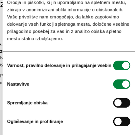
Orodja in piškotki, ki jih uporabljamo na spletnem mestu,
Zmajski most
Roška cesta
zbirajo v anonimizirani obliki informacije o obiskovalcih.
Vaše privolitve nam omogočajo, da lahko zagotovimo
Nasvet za konec
delovanje vseh funkcij spletnega mesta, določene vsebine
prilagodimo posebej za vas in z analizo obiska spletno
mesto stalno izboljšujemo.
Če boste med lovom na Invaderjeve mozaike videti rahlo
zamišljeni in ves čas gledali proti fasadam, ne skrbite.
Niste čudni. Ste samo del ene najbolj zabavnih urbanih
Izbira
iger, ki jih Ljubljana ponuja.
Varnost, pravilno delovanje in prilagajanje vsebin
soglasja
Pridite torej na sprehod, pustite, da vas mesto preseneti
in: poiščite piksle!
Nastavitve
Spremljanje obiska
Oglaševanje in profiliranje
Pomagajte nam izboljšati spletno