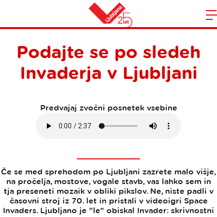
Domov
n
Podajte se po sledeh
Invaderja v Ljubljani
Predvajaj zvočni posnetek vsebine
Če se med sprehodom po Ljubljani zazrete malo višje,
na pročelja, mostove, vogale stavb, vas lahko sem in
tja preseneti mozaik v obliki pikslov. Ne, niste padli v
časovni stroj iz 70. let in pristali v videoigri Space
Invaders. Ljubljano je "le" obiskal Invader: skrivnostni