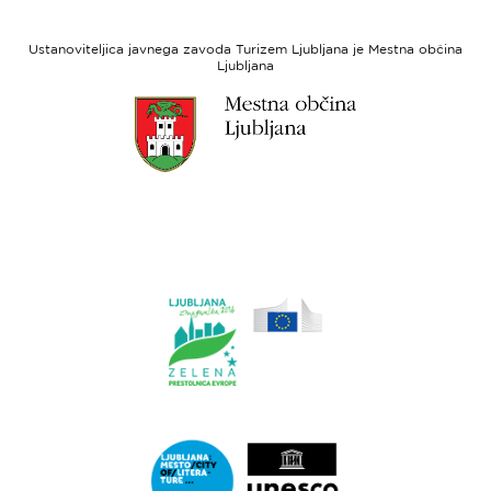
Evropski
socialni
Ustanoviteljica javnega zavoda Turizem Ljubljana je Mestna občina
sklad
Ljubljana
Link
do
spletne
strani
Ljubljana.si
Link
do
spletne
strani
Ljubljana.si