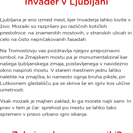
Invader v Ljubljani
Ljubljana je eno izmed mest, kjer Invaderja lahko lovite v
živo. Mozaiki so razpršeni po različnih kotičkih
prestolnice: na znamenitih mostovih, v stranskih ulicah in
celo na čisto nepričakovanih fasadah.
Na Tromostovju vas pozdravlja njegov prepoznavni
simbol, na Zmajskem mostu pa je monumentaliziral kar
našega ljubljanskega zmaja, postavljenega v navidezno
okno nasproti mostu. V starem mestnem jedru lahko
naletite na zmajčka, ki namesto ognja bruha piksle, pri
Lutkovnem gledališču pa se skriva še en igriv kos ulične
umetnosti.
Vsak mozaik je majhen zaklad, ki ga morate najti sami. In
prav v tem je čar: sprehod po mestu se lahko tako
spremeni v pravo urbano igro iskanja.