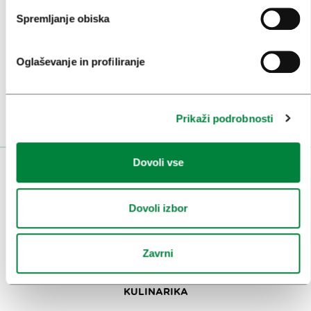
Spremljanje obiska
Prijavi se na
e-novice
Oglaševanje in profiliranje
Ali nam sledi na:
Prikaži podrobnosti
Dovoli vse
OBISKOVALCI
OGLEDI IN IZLETI
Dovoli izbor
ZNAMENITOSTI IN AKTIVNOSTI
Zavrni
UMETNOST IN KULTURA
KULINARIKA