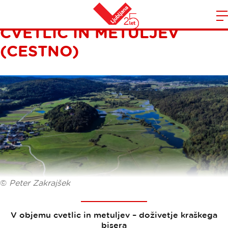
GROSUPLJE: V OBJEMU
CVETLIC IN METULJEV
Domov
n
(CESTNO)
©
Peter Zakrajšek
V objemu cvetlic in metuljev – doživetje kraškega
bisera