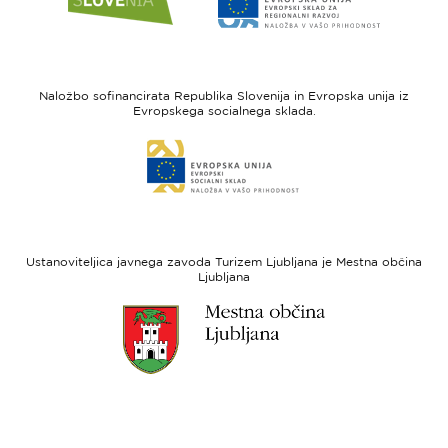
do
do
spletne
spletne
strani
strani
I
Evropska
feel
unija
Naložbo sofinancirata Republika Slovenija in Evropska unija iz
Slovenia
-
Evropskega socialnega sklada.
Evropski
Link
sklad
do
za
spletne
regionalni
strani
razvoj
Evropski
socialni
Ustanoviteljica javnega zavoda Turizem Ljubljana je Mestna občina
sklad
Ljubljana
Link
do
spletne
strani