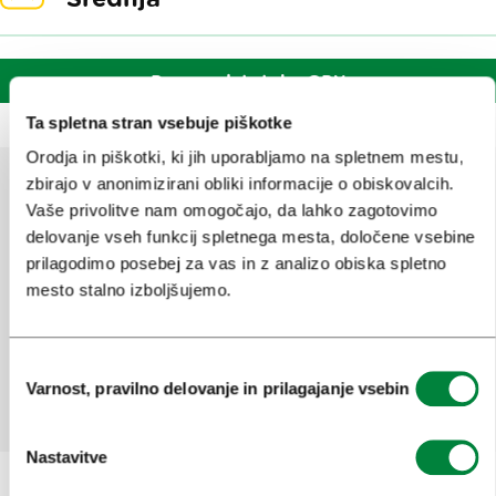
Prenos datoteke GPX
Ta spletna stran vsebuje piškotke
Orodja in piškotki, ki jih uporabljamo na spletnem mestu,
zbirajo v anonimizirani obliki informacije o obiskovalcih.
Vaše privolitve nam omogočajo, da lahko zagotovimo
Pomagajte nam izboljšati spletno
delovanje vseh funkcij spletnega mesta, določene vsebine
mesto
prilagodimo posebej za vas in z analizo obiska spletno
mesto stalno izboljšujemo.
Ste našli informacije, ki ste jih iskali?
Izbira
Da
Ne
Varnost, pravilno delovanje in prilagajanje vsebin
soglasja
Nastavitve