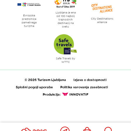
Ljubljana je ena
Evropska
od 100 najbolj
City Destinations
prestolnica
trajnostnih
Alliance
pametnega
destinacij na
turizma
svetu
Safe Travels by
WTTC
© 2026 Turizem Ljubljana
Izjava o dostopnosti
Splošni pogoji uporabe
Politika varovanja zasebnosti
Produkcija:
INNOVATIF
Blizu
Ikona
Išči