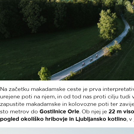
Na začetku makadamske ceste je prva interpretativ
urejene poti na njem, in od tod nas proti cilju tud
zapustite makadamske in kolovozne poti ter zavijete
sto metrov do
Gostilnice Orle
. Ob njej je
22 m viso
pogled okoliško hribovje in Ljubljansko kotlino
, 