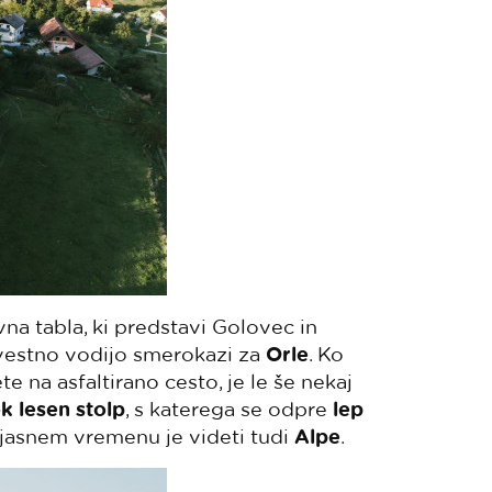
na tabla, ki predstavi Golovec in
i vestno vodijo smerokazi za
Orle
. Ko
 na asfaltirano cesto, je le še nekaj
k lesen stolp
, s katerega se odpre
lep
v jasnem vremenu je videti tudi
Alpe
.