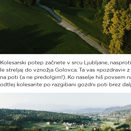
Kolesarski potep začnete v srcu Ljubljane, nasprot
le streljaj do vznožja Golovca. Ta vas »pozdravi« 
na poti (a ne predolgim!). Ko naselje hiš povsem n
odtlej kolesarite po razgibani gozdni poti brez dal