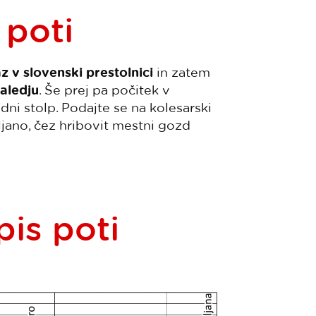
 poti
az v slovenski prestolnici
in zatem
aledju
. Še prej pa počitek v
dni stolp. Podajte se na kolesarski
bljano, čez hribovit mestni gozd
is poti