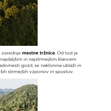
i osrednje
mestne tržnice
. Od tod je
z najdaljšim in najstrmejšim klancem
adomesti gozd, se naklonina ublaži in
jših strmejših vzponov in spustov.