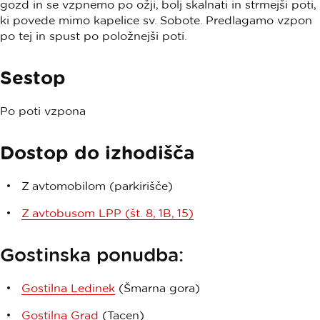
gozd in se vzpnemo po ožji, bolj skalnati in strmejši poti,
ki povede mimo kapelice sv. Sobote. Predlagamo vzpon
po tej in spust po položnejši poti.
Sestop
Po poti vzpona
Dostop do izhodišča
Z avtomobilom (parkirišče)
Z avtobusom LPP (št. 8, 1B, 15)
Gostinska ponudba:
Gostilna Ledinek
(Šmarna gora)
Gostilna Grad
(Tacen)