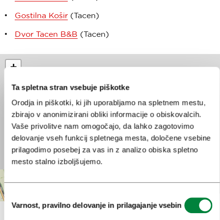
Gostilna Košir
(Tacen)
Dvor Tacen B&B
(Tacen)
+
−
Ta spletna stran vsebuje piškotke
Orodja in piškotki, ki jih uporabljamo na spletnem mestu,
zbirajo v anonimizirani obliki informacije o obiskovalcih.
Vaše privolitve nam omogočajo, da lahko zagotovimo
delovanje vseh funkcij spletnega mesta, določene vsebine
prilagodimo posebej za vas in z analizo obiska spletno
mesto stalno izboljšujemo.
Izbira
Leaflet
| Map data ©
OpenStreetMap
Varnost, pravilno delovanje in prilagajanje vsebin
soglasja