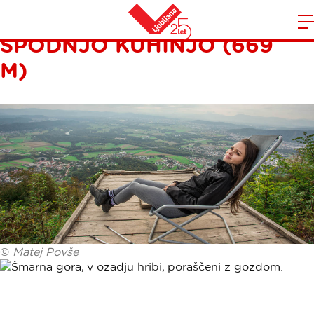
ŠMARNA GORA: POT ČEZ
SPODNJO KUHINJO (669
Domov
n
M)
©
Matej Povše