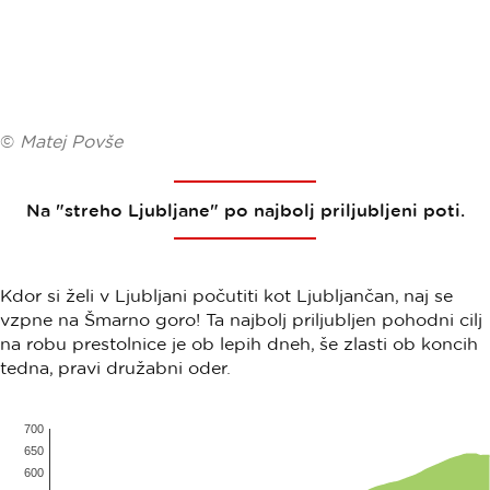
©
Matej Povše
Na "streho Ljubljane" po najbolj priljubljeni poti.
Kdor si želi v Ljubljani počutiti kot Ljubljančan, naj se
vzpne na Šmarno goro! Ta najbolj priljubljen pohodni cilj
na robu prestolnice je ob lepih dneh, še zlasti ob koncih
tedna, pravi družabni oder.
700
650
600