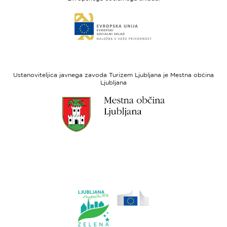
Evropski
Link
sklad
do
za
spletne
regionalni
strani
razvoj
Evropski
socialni
Ustanoviteljica javnega zavoda Turizem Ljubljana je Mestna občina
sklad
Ljubljana
Link
do
spletne
strani
Ljubljana.si