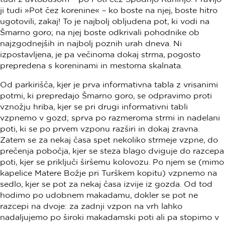
ji tudi »Pot čez korenine« – ko boste na njej, boste hitro
ugotovili, zakaj! To je najbolj obljudena pot, ki vodi na
Šmarno goro; na njej boste odkrivali pohodnike ob
najzgodnejših in najbolj poznih urah dneva. Ni
izpostavljena, je pa večinoma dokaj strma, pogosto
prepredena s koreninami in mestoma skalnata.
Od parkirišča, kjer je prva informativna tabla z vrisanimi
potmi, ki prepredajo Šmarno goro, se odpravimo proti
vznožju hriba, kjer se pri drugi informativni tabli
vzpnemo v gozd; sprva po razmeroma strmi in nadelani
poti, ki se po prvem vzponu razširi in dokaj zravna.
Zatem se za nekaj časa spet nekoliko strmeje vzpne, do
prečenja pobočja, kjer se steza blago dviguje do razcepa
poti, kjer se priključi širšemu kolovozu. Po njem se (mimo
kapelice Matere Božje pri Turškem kopitu) vzpnemo na
sedlo, kjer se pot za nekaj časa izvije iz gozda. Od tod
hodimo po udobnem makadamu, dokler se pot ne
razcepi na dvoje: za zadnji vzpon na vrh lahko
nadaljujemo po široki makadamski poti ali pa stopimo v