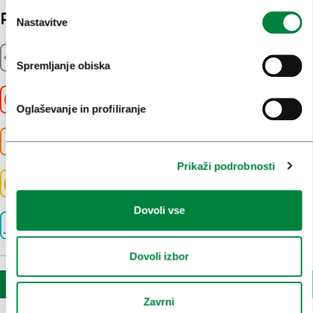
Podrobnost
Nastavitve
Razdalja
1941m
Spremljanje obiska
Trajanje
0:55h
Oglaševanje in profiliranje
Višinska razlika
366m
Prikaži podrobnosti
Težavnost
Lahka
Dovoli vse
Nadmorska višina
669m
Dovoli izbor
Prenos datoteke GPX
Zavrni