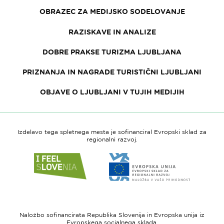
OBRAZEC ZA MEDIJSKO SODELOVANJE
RAZISKAVE IN ANALIZE
DOBRE PRAKSE TURIZMA LJUBLJANA
PRIZNANJA IN NAGRADE TURISTIČNI LJUBLJANI
OBJAVE O LJUBLJANI V TUJIH MEDIJIH
Izdelavo tega spletnega mesta je sofinanciral Evropski sklad za
regionalni razvoj.
Link
Link
do
do
spletne
spletne
strani
strani
I
Evropska
feel
unija
Naložbo sofinancirata Republika Slovenija in Evropska unija iz
Slovenia
-
Evropskega socialnega sklada.