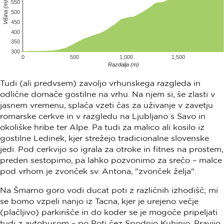
550
Višina (m)
500
450
400
350
300
0
500
1,000
1,500
Razdalja (m)
Tudi (ali predvsem) zavoljo vrhunskega razgleda in
odlične domače gostilne na vrhu. Na njem si, še zlasti v
jasnem vremenu, splača vzeti čas za uživanje v zavetju
romarske cerkve in v razgledu na Ljubljano s Savo in
okoliške hribe ter Alpe. Pa tudi za malico ali kosilo iz
gostilne Ledinek, kjer strežejo tradicionalne slovenske
jedi. Pod cerkvijo so igrala za otroke in fitnes na prostem,
preden sestopimo, pa lahko pozvonimo za srečo – malce
pod vrhom je zvonček sv. Antona, "zvonček želja".
Na Šmarno goro vodi ducat poti z različnih izhodišč; mi
se bomo vzpeli nanjo iz Tacna, kjer je urejeno večje
(plačljivo) parkirišče in do koder se je mogoče pripeljati
tudi z avtobusom – po Poti čez Spodnjo Kuhinjo. Pravijo