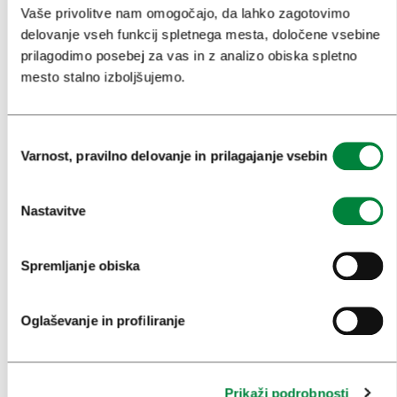
KOLEDAR KONGRESOV
Vaše privolitve nam omogočajo, da lahko zagotovimo
delovanje vseh funkcij spletnega mesta, določene vsebine
NOVICE
prilagodimo posebej za vas in z analizo obiska spletno
OBRAZCI
mesto stalno izboljšujemo.
MEDIJI
Izbira
Varnost, pravilno delovanje in prilagajanje vsebin
soglasja
SPOROČILA ZA JAVNOST
FOTOTEKA
Nastavitve
OBRAZEC ZA MEDIJSKO SODELOVANJE
Spremljanje obiska
RAZISKAVE IN ANALIZE
DOBRE PRAKSE TURIZMA LJUBLJANA
Oglaševanje in profiliranje
PRIZNANJA IN NAGRADE TURISTIČNI LJUBLJANI
OBJAVE O LJUBLJANI V TUJIH MEDIJIH
Prikaži podrobnosti