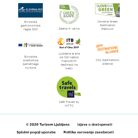
strani
Ljubljana
mesto
Slovenia Green
literature
Evropska
Destination
gastronomska
Zelena in varna
Platinum
regija 2021
Ljubljana je ena
Evropska
od 100 najbolj
City Destinations
prestolnica
trajnostnih
Alliance
pametnega
destinacij na
turizma
svetu
Safe Travels by
WTTC
© 2026 Turizem Ljubljana
Izjava o dostopnosti
Splošni pogoji uporabe
Politika varovanja zasebnosti