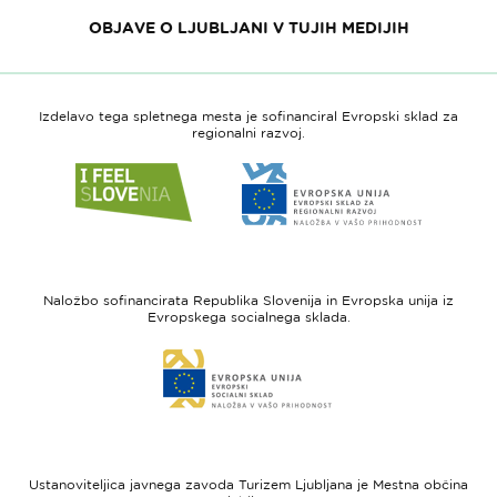
OBJAVE O LJUBLJANI V TUJIH MEDIJIH
Izdelavo tega spletnega mesta je sofinanciral Evropski sklad za
regionalni razvoj.
Link
Link
do
do
spletne
spletne
strani
strani
I
Evropska
feel
unija
Naložbo sofinancirata Republika Slovenija in Evropska unija iz
Slovenia
-
Evropskega socialnega sklada.
Evropski
Link
sklad
do
za
spletne
regionalni
strani
razvoj
Evropski
socialni
Ustanoviteljica javnega zavoda Turizem Ljubljana je Mestna občina