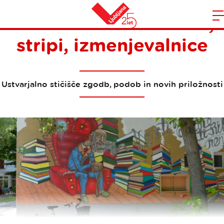
Umetnost in literatura,
Domov
stripi, izmenjevalnice
n
Ustvarjalno stičišče zgodb, podob in novih priložnosti