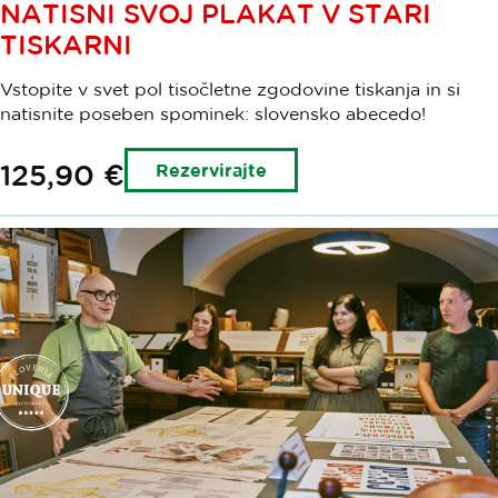
NATISNI SVOJ PLAKAT V STARI
TISKARNI
Vstopite v svet pol tisočletne zgodovine tiskanja in si
natisnite poseben spominek: slovensko abecedo!
125,90 €
Rezervirajte