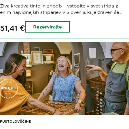
Živa kreativa tinte in zgodb – vstopite v svet stripa z
enim najvidnejših striparjev v Sloveniji, ki je zraven še…
51,41 €
Rezervirajte
PUSTOLOVŠČINE