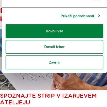
Doživite Ljubljano z njenimi
Prikaži podrobnosti
kreativci
Dovoli vse
Dovoli izbor
Zavrni
SPOZNAJTE STRIP V IZARJEVEM
ATELJEJU