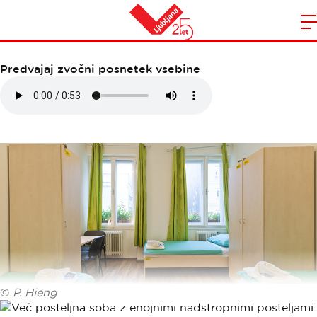
ANA HOSTEL
Domov
n
Predvajaj zvočni posnetek vsebine
©
P. Hieng