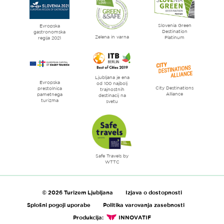
Ljubljana
mesto
Slovenia Green
literature
Evropska
Destination
gastronomska
Zelena in varna
Platinum
regija 2021
Ljubljana je ena
Evropska
od 100 najbolj
City Destinations
prestolnica
trajnostnih
Alliance
pametnega
destinacij na
turizma
svetu
Safe Travels by
WTTC
© 2026 Turizem Ljubljana
Izjava o dostopnosti
Splošni pogoji uporabe
Politika varovanja zasebnosti
Produkcija:
INNOVATIF