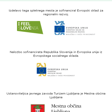
Izdelavo tega spletnega mesta je sofinanciral Evropski sklad za
regionalni razvoj.
Link
Link
do
do
spletne
spletne
strani
strani
I
Evropska
feel
unija
Naložbo sofinancirata Republika Slovenija in Evropska unija iz
Slovenia
-
Evropskega socialnega sklada.
Evropski
Link
sklad
do
za
spletne
regionalni
strani
razvoj
Evropski
socialni
Ustanoviteljica javnega zavoda Turizem Ljubljana je Mestna občina
sklad
Ljubljana