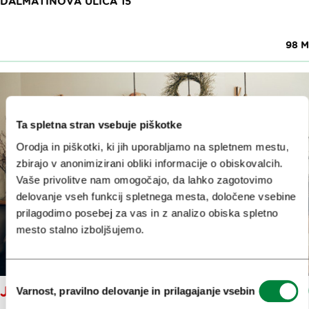
DALMATINOVA ULICA 15
98 M
Ta spletna stran vsebuje piškotke
Orodja in piškotki, ki jih uporabljamo na spletnem mestu,
zbirajo v anonimizirani obliki informacije o obiskovalcih.
Vaše privolitve nam omogočajo, da lahko zagotovimo
delovanje vseh funkcij spletnega mesta, določene vsebine
prilagodimo posebej za vas in z analizo obiska spletno
mesto stalno izboljšujemo.
Izbira
JUHA KERAMIKA
Varnost, pravilno delovanje in prilagajanje vsebin
soglasja