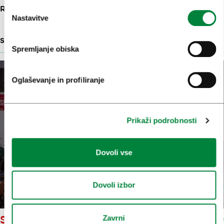
RESLJEVA CESTA 10
Nastavitve
SLOVENSKI OBLIKOVALSKI IZDELKI
102 M
Spremljanje obiska
Oglaševanje in profiliranje
Prikaži podrobnosti
Dovoli vse
Dovoli izbor
Zavrni
SITAR 1920