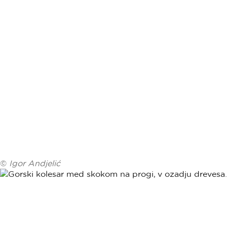
©
Igor Andjelić