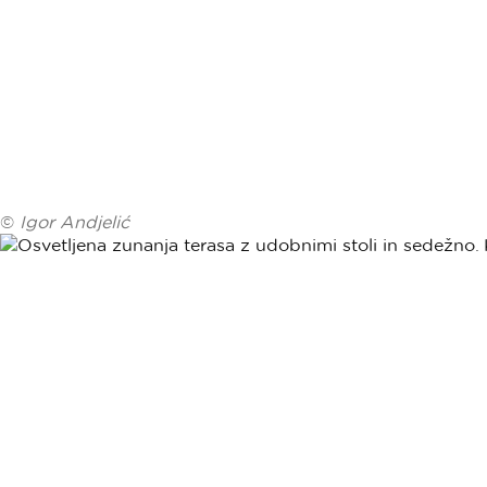
©
Igor Andjelić