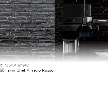
©
Igor Andjelić