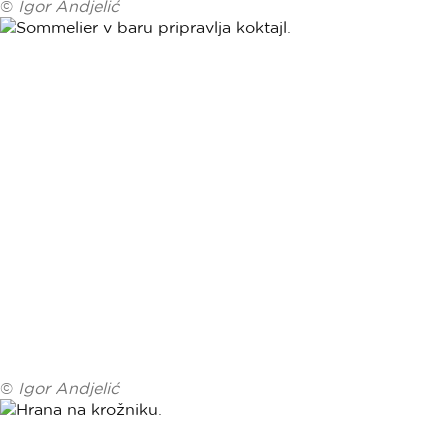
©
Igor Andjelić
©
Igor Andjelić