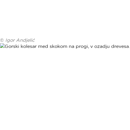
©
Igor Andjelić