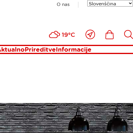
O nas
Blizu
Ikona
Išči
19°C
mene
ktualno
Prireditve
Informacije