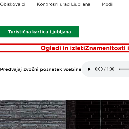
Drobtinice
Obiskovalci
Kongresni urad Ljubljana
Mediji
Točke interesa
B-restavracija&bar
B-RESTAVRAC
Turistična kartica Ljubljana
Ogledi in izleti
Znamenitosti i
Predvajaj zvočni posnetek vsebine