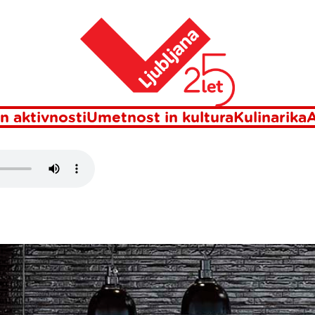
Domov
IJA&BAR
n aktivnosti
Umetnost in kultura
Kulinarika
A