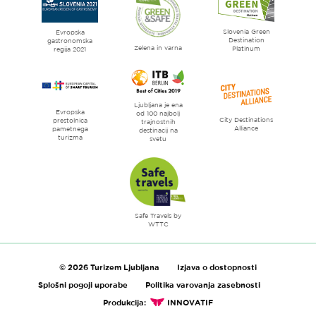
Ljubljana
mesto
Slovenia Green
literature
Evropska
Destination
gastronomska
Zelena in varna
Platinum
regija 2021
Ljubljana je ena
Evropska
od 100 najbolj
City Destinations
prestolnica
trajnostnih
Alliance
pametnega
destinacij na
turizma
svetu
Safe Travels by
WTTC
© 2026 Turizem Ljubljana
Izjava o dostopnosti
Splošni pogoji uporabe
Politika varovanja zasebnosti
Produkcija:
INNOVATIF