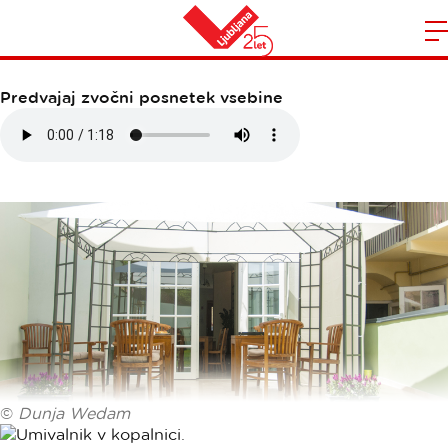
BLOOM HOTEL
Domov
n
Predvajaj zvočni posnetek vsebine
©
Dunja Wedam