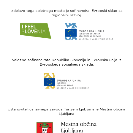
Izdelavo tega spletnega mesta je sofinanciral Evropski sklad za
regionalni razvoj.
Link
Link
do
do
spletne
spletne
strani
strani
I
Evropska
feel
unija
Naložbo sofinancirata Republika Slovenija in Evropska unija iz
Slovenia
-
Evropskega socialnega sklada.
Evropski
Link
sklad
do
za
spletne
regionalni
strani
razvoj
Evropski
socialni
Ustanoviteljica javnega zavoda Turizem Ljubljana je Mestna občina
sklad
Ljubljana