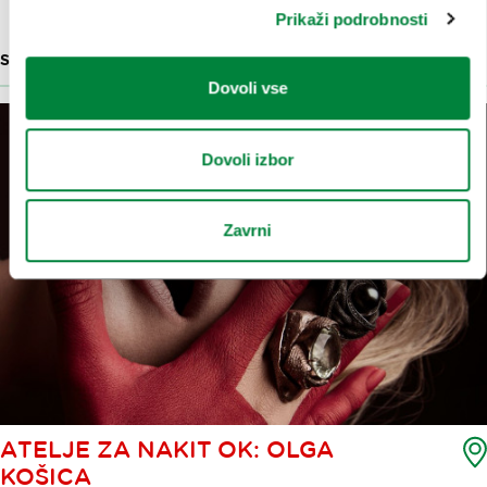
Prikaži podrobnosti
SLOVENSKI OBLIKOVALSKI IZDELKI
44 M
Dovoli vse
Dovoli izbor
Zavrni
ATELJE ZA NAKIT OK: OLGA
KOŠICA