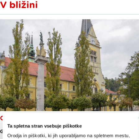
V bližini
CERKEV SV. JAKOBA
Ta spletna stran vsebuje piškotke
GORNJI TRG 18
Orodja in piškotki, ki jih uporabljamo na spletnem mestu,