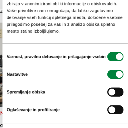
zbirajo v anonimizirani obliki informacije o obiskovalcih.
Vaše privolitve nam omogočajo, da lahko zagotovimo
ZNAMENITOSTI
43 M
delovanje vseh funkcij spletnega mesta, določene vsebine
prilagodimo posebej za vas in z analizo obiska spletno
mesto stalno izboljšujemo.
Izbira
Varnost, pravilno delovanje in prilagajanje vsebin
soglasja
Nastavitve
Spremljanje obiska
Oglaševanje in profiliranje
MARTINA OBID MLAKAR
GORNJI TRG 24