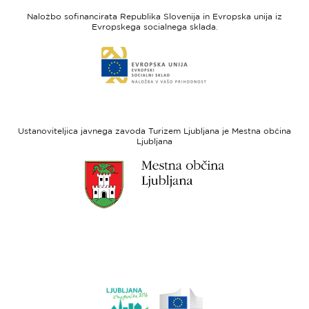
feel
unija
Naložbo sofinancirata Republika Slovenija in Evropska unija iz
Slovenia
-
Evropskega socialnega sklada.
Evropski
Link
sklad
do
za
spletne
regionalni
strani
razvoj
Evropski
socialni
Ustanoviteljica javnega zavoda Turizem Ljubljana je Mestna občina
sklad
Ljubljana
Link
do
spletne
strani
Ljubljana.si