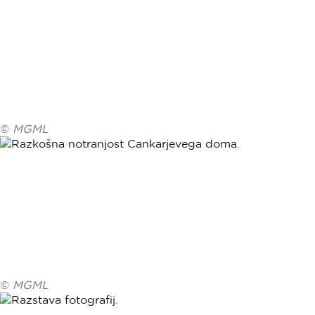
©
MGML
©
MGML