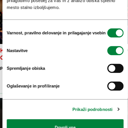
prilagodimo posebej za vas in z analizo obiska spletno
mesto stalno izboljšujemo.
Izbira
Varnost, pravilno delovanje in prilagajanje vsebin
soglasja
KULTURNI IN KONGRESNI
Nastavitve
CENTER CANKARJEV DOM
Spremljanje obiska
PREŠERNOVA CESTA 10
Oglaševanje in profiliranje
31 M
Prikaži podrobnosti
Dovoli vse