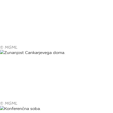
©
MGML
©
MGML