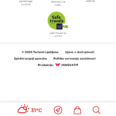
Alliance
pametnega
destinacij na
turizma
svetu
Safe Travels by
WTTC
© 2026 Turizem Ljubljana
Izjava o dostopnosti
Splošni pogoji uporabe
Politika varovanja zasebnosti
Produkcija:
INNOVATIF
Blizu
Ikona
Išči
31°C
mene