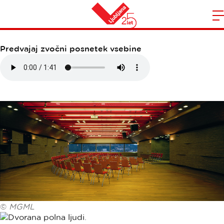
CANKARJEV DOM
Domov
n
Predvajaj zvočni posnetek vsebine
©
MGML