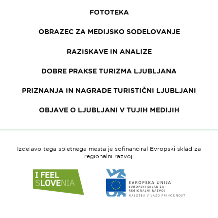
FOTOTEKA
OBRAZEC ZA MEDIJSKO SODELOVANJE
RAZISKAVE IN ANALIZE
DOBRE PRAKSE TURIZMA LJUBLJANA
PRIZNANJA IN NAGRADE TURISTIČNI LJUBLJANI
OBJAVE O LJUBLJANI V TUJIH MEDIJIH
Izdelavo tega spletnega mesta je sofinanciral Evropski sklad za
regionalni razvoj.
Link
Link
do
do
spletne
spletne
strani
strani
I
Evropska