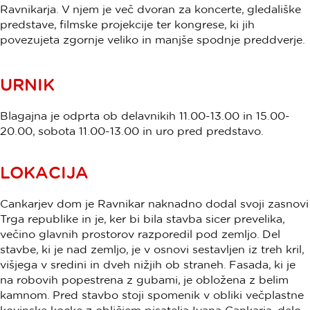
Ravnikarja. V njem je več dvoran za koncerte, gledališke
predstave, filmske projekcije ter kongrese, ki jih
povezujeta zgornje veliko in manjše spodnje preddverje.
URNIK
Blagajna je odprta ob delavnikih 11.00-13.00 in 15.00-
20.00, sobota 11.00-13.00 in uro pred predstavo.
LOKACIJA
Cankarjev dom je Ravnikar naknadno dodal svoji zasnovi
Trga republike in je, ker bi bila stavba sicer prevelika,
večino glavnih prostorov razporedil pod zemljo. Del
stavbe, ki je nad zemljo, je v osnovi sestavljen iz treh kril,
višjega v sredini in dveh nižjih ob straneh. Fasada, ki je
na robovih popestrena z gubami, je obložena z belim
kamnom. Pred stavbo stoji spomenik v obliki večplastne