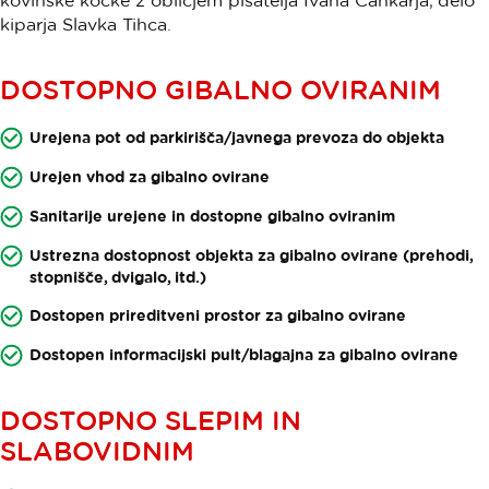
kovinske kocke z obličjem pisatelja Ivana Cankarja, delo
kiparja Slavka Tihca.
DOSTOPNO GIBALNO OVIRANIM
Urejena pot od parkirišča/javnega prevoza do objekta
Urejen vhod za gibalno ovirane
Sanitarije urejene in dostopne gibalno oviranim
Ustrezna dostopnost objekta za gibalno ovirane (prehodi,
stopnišče, dvigalo, itd.)
Dostopen prireditveni prostor za gibalno ovirane
Dostopen informacijski pult/blagajna za gibalno ovirane
DOSTOPNO SLEPIM IN
SLABOVIDNIM