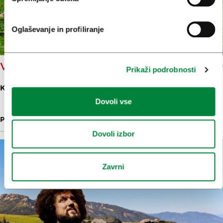
Oglaševanje in profiliranje
VELIKA PLANINA
Prikaži podrobnosti
KAMNIŠKA BISTRICA-KOKRSKO 2
Dovoli vse
PARKI IN NARAVA
2.9 KM
Dovoli izbor
Zavrni