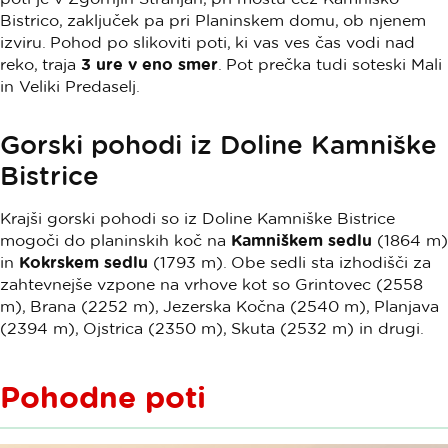
Bistrico, zaključek pa pri Planinskem domu, ob njenem
izviru. Pohod po slikoviti poti, ki vas ves čas vodi nad
reko, traja
3 ure v eno smer
. Pot prečka tudi soteski Mali
in Veliki Predaselj.
Gorski pohodi iz Doline Kamniške
Bistrice
Krajši gorski pohodi so iz Doline Kamniške Bistrice
mogoči do planinskih koč na
Kamniškem sedlu
(1864 m)
in
Kokrskem sedlu
(1793 m). Obe sedli sta izhodišči za
zahtevnejše vzpone na vrhove kot so Grintovec (2558
m), Brana (2252 m), Jezerska Kočna (2540 m), Planjava
(2394 m), Ojstrica (2350 m), Skuta (2532 m) in drugi.
Pohodne poti