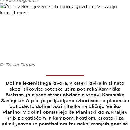
©
Blaž Pogačnik
©
Travel Dudes
Dolina ledeniškega izvora, v kateri izvira in si nato
skozi slikovite soteske utira pot reka Kamniška
Bistrica, je z vseh strani obdana z vrhovi Kamniško
Savinjskih Alp in je priljubljeno izhodišče za planinske
pohode. Iz doline vozi nihalka na bližnjo Veliko
Planino. V dolini obratujejo še Planinski dom, Kraljev
hrib z gostiščem in kampom, hostlom, prostori za
piknik, savno in paintballom ter nekaj manjših gostišč.