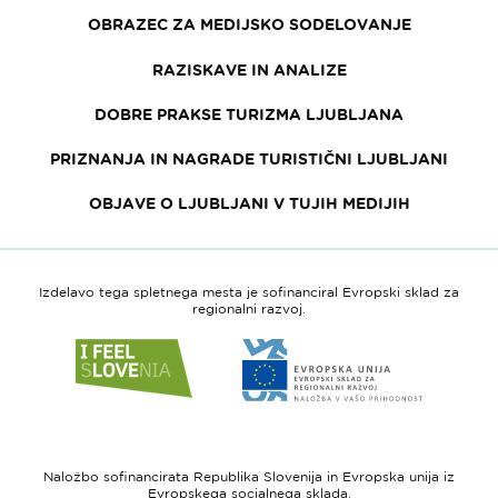
OBRAZEC ZA MEDIJSKO SODELOVANJE
RAZISKAVE IN ANALIZE
DOBRE PRAKSE TURIZMA LJUBLJANA
PRIZNANJA IN NAGRADE TURISTIČNI LJUBLJANI
OBJAVE O LJUBLJANI V TUJIH MEDIJIH
Izdelavo tega spletnega mesta je sofinanciral Evropski sklad za
regionalni razvoj.
Link
Link
do
do
spletne
spletne
strani
strani
I
Evropska
feel
unija
Naložbo sofinancirata Republika Slovenija in Evropska unija iz
Slovenia
-
Evropskega socialnega sklada.