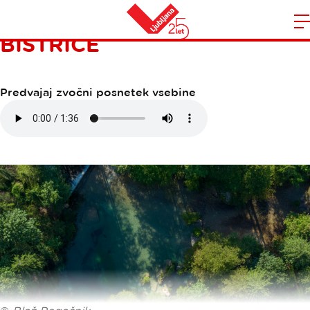
DOLINA KAMNIŠKE
BISTRICE
Domov
n
Predvajaj zvočni posnetek vsebine