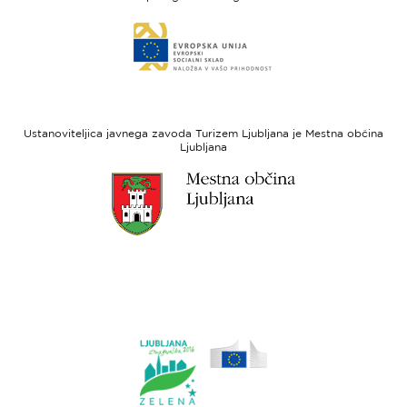
Evropski
Link
sklad
do
za
spletne
regionalni
strani
razvoj
Evropski
socialni
Ustanoviteljica javnega zavoda Turizem Ljubljana je Mestna občina
sklad
Ljubljana
Link
do
spletne
strani
Ljubljana.si