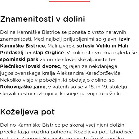
Znamenitosti v dolini
Dolina Kamniške Bistrice se ponaša z vrsto naravnih
znamenitosti. Med najbolj priljubljenimi so glavni
izvir
Kamniške Bistrice
, Mali izvirek,
soteski Veliki in Mali
Predaselj
ter
slap Orglice
. V dolini sta vredna ogleda še
spominski park
za umrle slovenske alpiniste ter
Plečnikov lovski dvorec
, zgrajen za nekdanjega
jugoslovanskega kralja Aleksandra Karađorđevića.
Nekoliko višje v pobočjih, ki obdajajo dolino, so
Rokovnjaške jame
, v katerih so se v 18. in 19. stoletju
skrivali cestni razbojniki, kasneje pa vojni ubežniki.
Koželjeva pot
Dolino Kamniške Bistrice po skoraj vsej njeni dolžini
prečka lažja gozdna pohodna Koželjeva pot. Izhodišče
poti je v Zgornjih Stranjah, pri mostu čez Kamniško