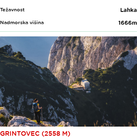
Težavnost
Lahka
Nadmorska višina
1666m
GRINTOVEC (2558 M)