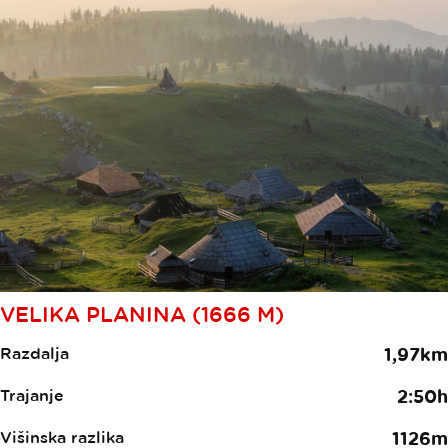
VELIKA PLANINA (1666 M)
Razdalja
1,97km
Trajanje
2:50h
Višinska razlika
1126m