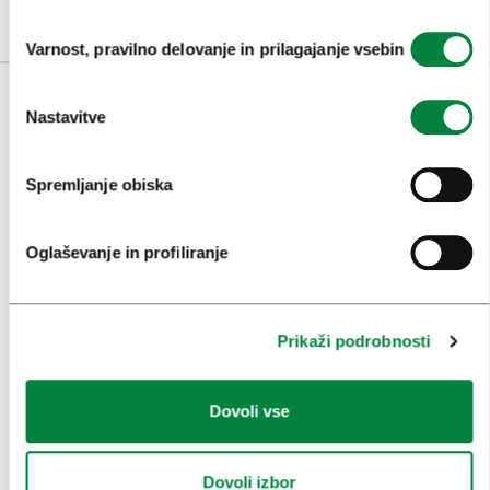
Izbira
Varnost, pravilno delovanje in prilagajanje vsebin
soglasja
OBISKOVALCI
Nastavitve
OGLEDI IN IZLETI
Spremljanje obiska
ZNAMENITOSTI IN AKTIVNOSTI
UMETNOST IN KULTURA
Oglaševanje in profiliranje
KULINARIKA
AKTUALNO
Prikaži podrobnosti
PRIREDITVE
Dovoli vse
INFORMACIJE
Dovoli izbor
KONGRESNI URAD LJUBLJANA