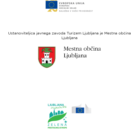
do
za
spletne
regionalni
strani
razvoj
Evropski
socialni
Ustanoviteljica javnega zavoda Turizem Ljubljana je Mestna občina
sklad
Ljubljana
Link
do
spletne
strani
Ljubljana.si
Link
do