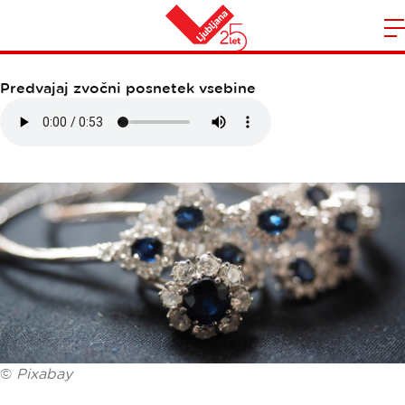
EHO STUDIO
Domov
n
Predvajaj zvočni posnetek vsebine
©
Pixabay