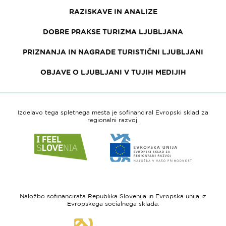
RAZISKAVE IN ANALIZE
DOBRE PRAKSE TURIZMA LJUBLJANA
PRIZNANJA IN NAGRADE TURISTIČNI LJUBLJANI
OBJAVE O LJUBLJANI V TUJIH MEDIJIH
Izdelavo tega spletnega mesta je sofinanciral Evropski sklad za
regionalni razvoj.
Link
Link
do
do
spletne
spletne
strani
strani
I
Evropska
feel
unija
Naložbo sofinancirata Republika Slovenija in Evropska unija iz
Slovenia
-
Evropskega socialnega sklada.
Evropski
Link
sklad