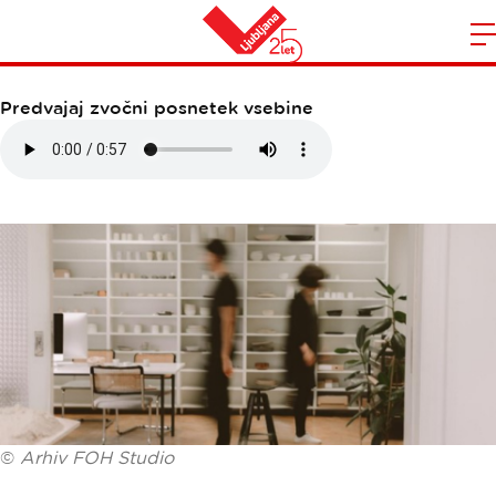
FOH STUDIO
Domov
n
Predvajaj zvočni posnetek vsebine
©
Arhiv FOH Studio