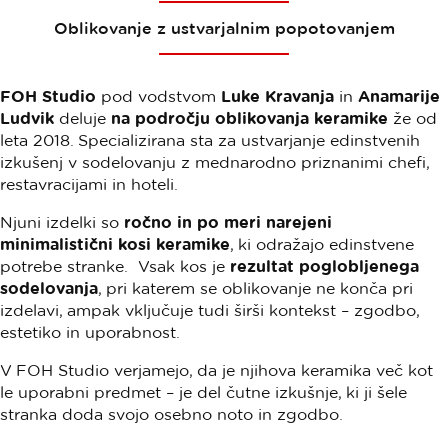
Oblikovanje z ustvarjalnim popotovanjem
FOH Studio
pod vodstvom
Luke Kravanja
in
Anamarije
Ludvik
deluje
na področju oblikovanja keramike
že od
leta 2018. Specializirana sta za ustvarjanje edinstvenih
izkušenj v sodelovanju z mednarodno priznanimi chefi,
restavracijami in hoteli.
Njuni izdelki so
ročno in po meri narejeni
minimalistični kosi keramike
, ki odražajo edinstvene
potrebe stranke. Vsak kos je
rezultat poglobljenega
sodelovanja
, pri katerem se oblikovanje ne konča pri
izdelavi, ampak vključuje tudi širši kontekst – zgodbo,
estetiko in uporabnost.
V FOH Studio verjamejo, da je njihova keramika več kot
le uporabni predmet – je del čutne izkušnje, ki ji šele
stranka doda svojo osebno noto in zgodbo.