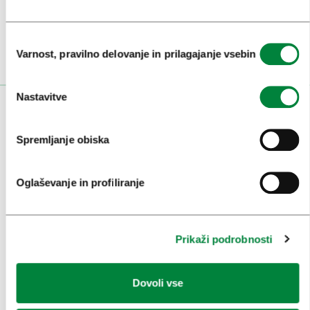
Ali nam sledi na:
Izbira
Varnost, pravilno delovanje in prilagajanje vsebin
soglasja
Nastavitve
OBISKOVALCI
Spremljanje obiska
OGLEDI IN IZLETI
ZNAMENITOSTI IN AKTIVNOSTI
Oglaševanje in profiliranje
UMETNOST IN KULTURA
KULINARIKA
Prikaži podrobnosti
AKTUALNO
Dovoli vse
PRIREDITVE