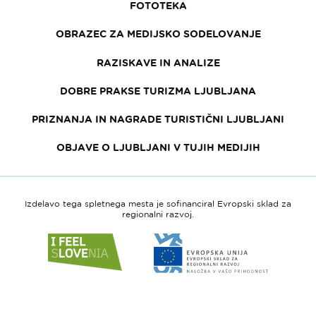
FOTOTEKA
OBRAZEC ZA MEDIJSKO SODELOVANJE
RAZISKAVE IN ANALIZE
DOBRE PRAKSE TURIZMA LJUBLJANA
PRIZNANJA IN NAGRADE TURISTIČNI LJUBLJANI
OBJAVE O LJUBLJANI V TUJIH MEDIJIH
Izdelavo tega spletnega mesta je sofinanciral Evropski sklad za
regionalni razvoj.
Link
Link
do
do
spletne
spletne
strani
strani
I
Evropska
feel
unija