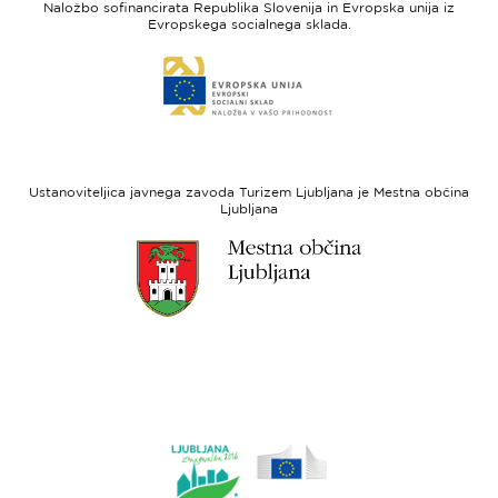
Naložbo sofinancirata Republika Slovenija in Evropska unija iz
Slovenia
-
Evropskega socialnega sklada.
Evropski
Link
sklad
do
za
spletne
regionalni
strani
razvoj
Evropski
socialni
Ustanoviteljica javnega zavoda Turizem Ljubljana je Mestna občina
sklad
Ljubljana
Link
do
spletne
strani
Ljubljana.si