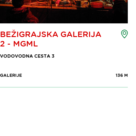
Zem
BEŽIGRAJSKA GALERIJA
toč
2 - MGML
int
VODOVODNA CESTA 3
GALERIJE
136 M