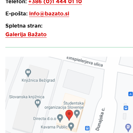
Telefon:
+386 (0)1 444 01 10
E-pošta:
info@bazato.si
Spletna stran:
Galerija Bažato