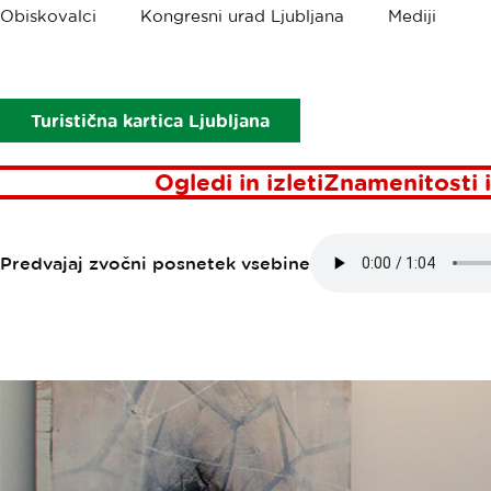
Drobtinice
Obiskovalci
Kongresni urad Ljubljana
Mediji
Točke interesa
Galerija Bažato
GALERIJA BA
Turistična kartica Ljubljana
Ogledi in izleti
Znamenitosti i
Predvajaj zvočni posnetek vsebine