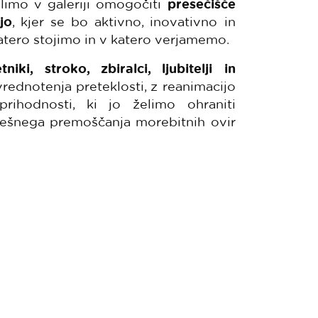
elimo v galeriji omogočiti
presečišče
jo
, kjer se bo aktivno, inovativno in
katero stojimo in v katero verjamemo.
i, stroko, zbiralci, ljubitelji in
rednotenja preteklosti, z reanimacijo
rihodnosti, ki jo želimo ohraniti
pešnega premoščanja morebitnih ovir