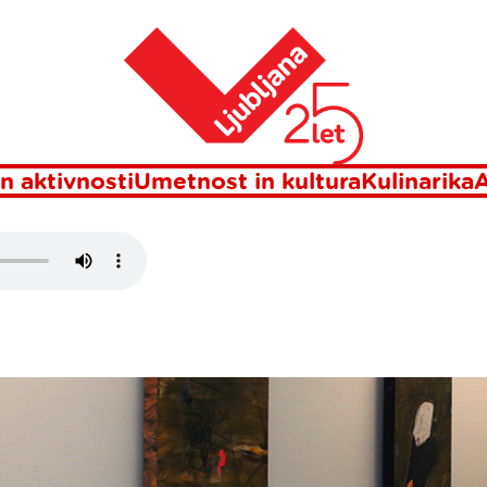
Domov
ŽATO
n aktivnosti
Umetnost in kultura
Kulinarika
A