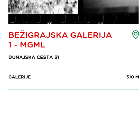
emljevid
BEŽIGRAJSKA GALERIJA
očke
1 - MGML
nteresa
DUNAJSKA CESTA 31
GALERIJE
310 M