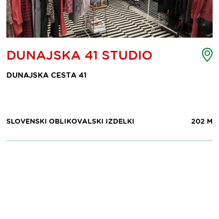
ljevid
Z
DUNAJSKA 41 STUDIO
ke
t
eresa
i
DUNAJSKA CESTA 41
SLOVENSKI OBLIKOVALSKI IZDELKI
202 M