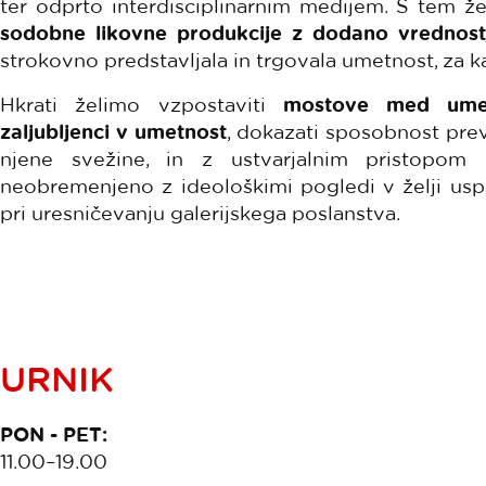
ter odprto interdisciplinarnim medijem. S tem ž
sodobne likovne produkcije z dodano vrednost
strokovno predstavljala in trgovala umetnost, za 
Hkrati želimo vzpostaviti
mostove med umetnik
zaljubljenci v umetnost
, dokazati sposobnost prev
njene svežine, in z ustvarjalnim pristopom p
neobremenjeno z ideološkimi pogledi v želji us
pri uresničevanju galerijskega poslanstva.
URNIK
PON - PET:
11.00–19.00