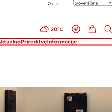
O nas
Blizu
Ikona
Išči
20°C
mene
ktualno
Prireditve
Informacije