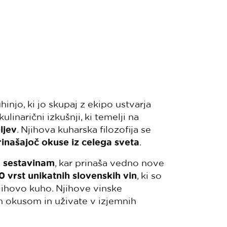
njo, ki jo skupaj z ekipo ustvarja
kulinarični izkušnji, ki temelji na
ljev
. Njihova kuharska filozofija se
 prinašajoč okuse iz celega sveta
.
m sestavinam
, kar prinaša vedno nove
 vrst unikatnih slovenskih vin
, ki so
jihovo kuho. Njihove vinske
m okusom in uživate v izjemnih