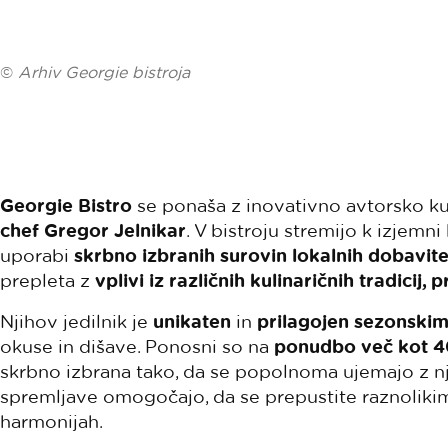
©
Arhiv Georgie bistroja
Georgie Bistro
se ponaša z inovativno avtorsko kuhi
chef Gregor Jelnikar
. V bistroju stremijo k izjemni 
uporabi
skrbno izbranih surovin lokalnih dobavite
prepleta z
vplivi iz različnih kulinaričnih tradicij,
Njihov jedilnik je
unikaten
in
prilagojen sezonski
okuse in dišave. Ponosni so na
ponudbo več kot 40
skrbno izbrana tako, da se popolnoma ujemajo z n
spremljave omogočajo, da se prepustite raznoliki
harmonijah.