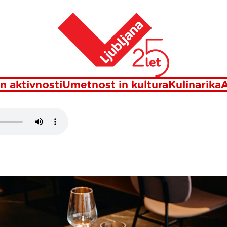
Domov
TRO
n aktivnosti
Umetnost in kultura
Kulinarika
A