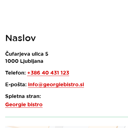
Naslov
Čufarjeva ulica 5
1000
Ljubljana
Telefon:
+386 40 431 123
E-pošta:
info@georgiebistro.si
Spletna stran:
Georgie bistro