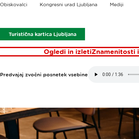
Drobtinice
Obiskovalci
Kongresni urad Ljubljana
Mediji
Točke interesa
Georgie bistro
GEORGIE BIS
Turistična kartica Ljubljana
Ogledi in izleti
Znamenitosti i
Predvajaj zvočni posnetek vsebine