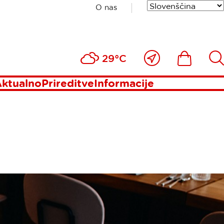
O nas
Blizu
Ikona
Išči
29°C
mene
ktualno
Prireditve
Informacije