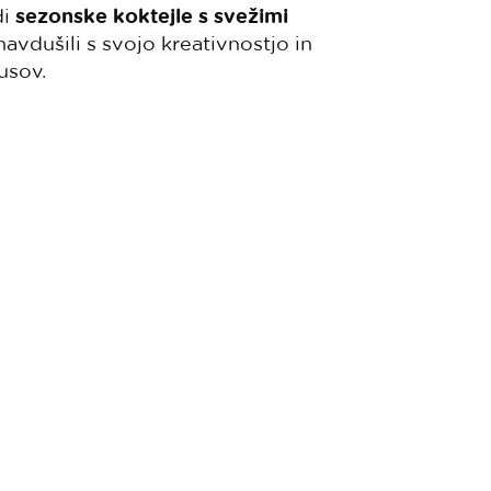
di
sezonske koktejle s svežimi
avdušili s svojo kreativnostjo in
usov.