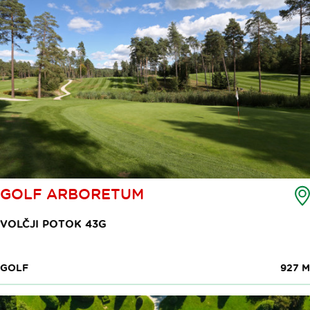
GOLF ARBORETUM
VOLČJI POTOK 43G
GOLF
927 M