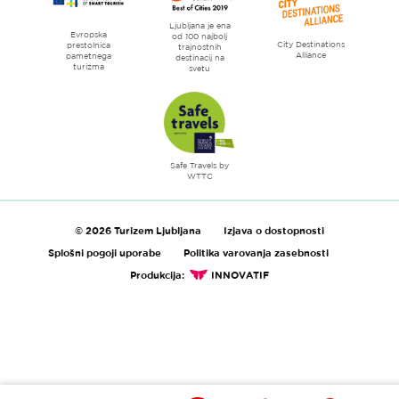
Ljubljana je ena
Evropska
od 100 najbolj
City Destinations
prestolnica
trajnostnih
Alliance
pametnega
destinacij na
turizma
svetu
Safe Travels by
WTTC
© 2026 Turizem Ljubljana
Izjava o dostopnosti
Splošni pogoji uporabe
Politika varovanja zasebnosti
Produkcija:
INNOVATIF