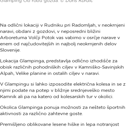
Glamping Ob robu gozda. ©
Doris Kordič
Na odlični lokaciji v Rudniku pri Radomljah, v neokrnjeni
naravi, obdani z gozdovi, v neposredni bližini
Arboretuma Volčji Potok vas vabimo v osrčje narave v
enem od najčudovitejših in najbolj neokrnjenih delov
Slovenije.
Lokacija Glampinga, predstavlja odlično izhodišče za
obisk različnih pohodniških ciljev v Kamniško-Savinjskih
Alpah, Velike planine in ostalih ciljev v naravi.
V Glampingu si lahko izposodite električna kolesa in se z
njimi podate na potep v bližnje srednjeveško mesto
Kamnik ali pa na katero od kolesarskih tur v okolici.
Okolica Glampinga ponuja možnosti za nešteto športnih
aktivnosti za različno zahtevne goste.
Premišljeno oblikovane lesene hiške in lepa notranjost