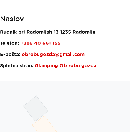
Naslov
Rudnik pri Radomljah 13
1235
Radomlje
Telefon:
+386 40 661 155
E-pošta:
obrobugozda@gmail.com
Spletna stran:
Glamping Ob robu gozda