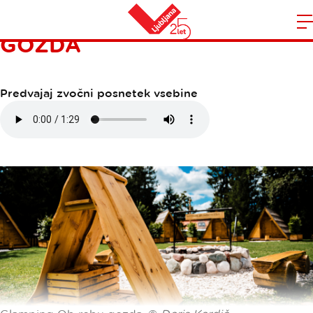
GLAMPING OB ROBU
GOZDA
Domov
n
Predvajaj zvočni posnetek vsebine