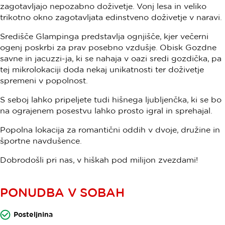
zagotavljajo nepozabno doživetje. Vonj lesa in veliko
trikotno okno zagotavljata edinstveno doživetje v naravi.
Središče Glampinga predstavlja ognjišče, kjer večerni
ogenj poskrbi za prav posebno vzdušje. Obisk Gozdne
savne in jacuzzi-ja, ki se nahaja v oazi sredi gozdička, pa
tej mikrolokaciji doda nekaj unikatnosti ter doživetje
spremeni v popolnost.
S seboj lahko pripeljete tudi hišnega ljubljenčka, ki se bo
na ograjenem posestvu lahko prosto igral in sprehajal.
Popolna lokacija za romantični oddih v dvoje, družine in
športne navdušence.
Dobrodošli pri nas, v hiškah pod milijon zvezdami!
PONUDBA V SOBAH
Posteljnina