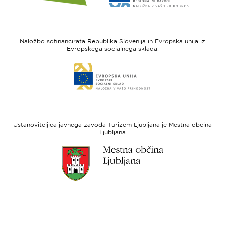
spletne
spletne
strani
strani
I
Evropska
feel
unija
Naložbo sofinancirata Republika Slovenija in Evropska unija iz
Slovenia
-
Evropskega socialnega sklada.
Evropski
Link
sklad
do
za
spletne
regionalni
strani
razvoj
Evropski
socialni
Ustanoviteljica javnega zavoda Turizem Ljubljana je Mestna občina
sklad
Ljubljana
Link
do
spletne
strani