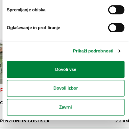
Spremljanje obiska
Oglaševanje in profiliranje
Prikaži podrobnosti
Dovoli vse
Dovoli izbor
PRI ŠPORNU
CESTA RADOMELJSKE ČETE 1
Zavrni
PENZIONI IN GOSTIŠČA
2.2 KM