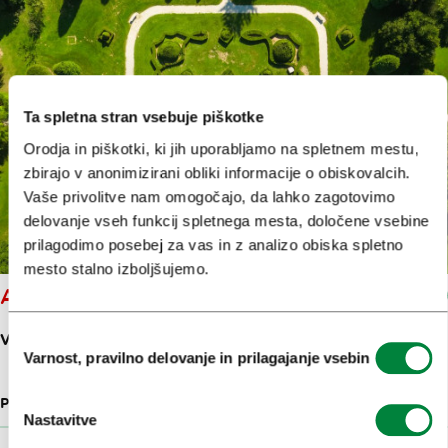
Ta spletna stran vsebuje piškotke
Orodja in piškotki, ki jih uporabljamo na spletnem mestu,
zbirajo v anonimizirani obliki informacije o obiskovalcih.
Vaše privolitve nam omogočajo, da lahko zagotovimo
delovanje vseh funkcij spletnega mesta, določene vsebine
prilagodimo posebej za vas in z analizo obiska spletno
mesto stalno izboljšujemo.
ARBORETUM VOLČJI POTOK
Izbira
VOLČJI POTOK 3
Varnost, pravilno delovanje in prilagajanje vsebin
soglasja
PARKI IN NARAVA
1.4 KM
Nastavitve