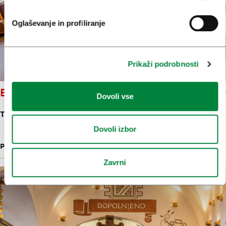
Oglaševanje in profiliranje
Prikaži podrobnosti
B&B PRI CESARJU
Dovoli vse
TUNJIŠKA CESTA 1
Dovoli izbor
PENZIONI IN GOSTIŠČA
932 M
Zavrni