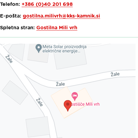
Telefon:
+386 (0)40 201 698
E-pošta:
gostilna.milivrh@kks-kamnik.si
Spletna stran:
Gostilna Mili vrh