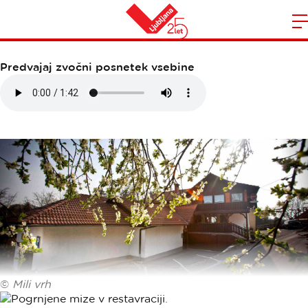
GOSTILNA MILI VRH
Domov
n
Predvajaj zvočni posnetek vsebine
©
Mili vrh