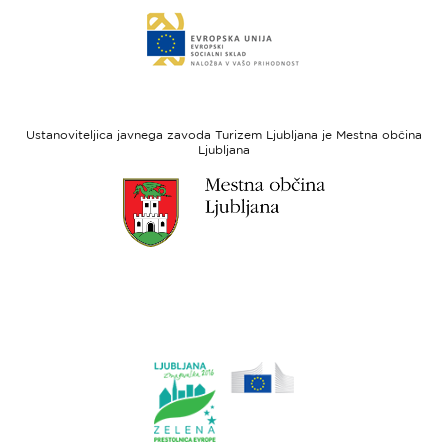
Evropski
Link
sklad
do
za
spletne
regionalni
strani
razvoj
Evropski
socialni
Ustanoviteljica javnega zavoda Turizem Ljubljana je Mestna občina
sklad
Ljubljana
Link
do
spletne
strani
Ljubljana.si