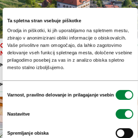
Ta spletna stran vsebuje piškotke
Orodja in piškotki, ki jih uporabljamo na spletnem mestu,
zbirajo v anonimizirani obliki informacije o obiskovalcih.
GRAD ZAPRICE: MEDOBČINSKI
Vaše privolitve nam omogočajo, da lahko zagotovimo
MUZEJ KAMNIK
delovanje vseh funkcij spletnega mesta, določene vsebine
prilagodimo posebej za vas in z analizo obiska spletno
MUZEJSKA POT 3
mesto stalno izboljšujemo.
MUZEJI
824 M
Izbira
Varnost, pravilno delovanje in prilagajanje vsebin
soglasja
Nastavitve
Spremljanje obiska