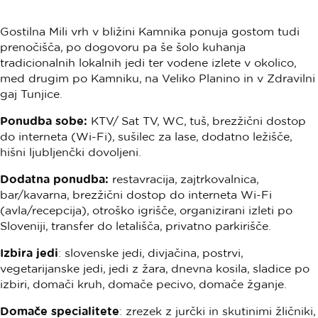
Gostilna Mili vrh v bližini Kamnika ponuja gostom tudi
prenočišča, po dogovoru pa še šolo kuhanja
tradicionalnih lokalnih jedi ter vodene izlete v okolico,
med drugim po Kamniku, na Veliko Planino in v Zdravilni
gaj Tunjice.
Ponudba sobe:
KTV/ Sat TV, WC, tuš, brezžični dostop
do interneta (Wi-Fi), sušilec za lase, dodatno ležišče,
hišni ljubljenčki dovoljeni.
Dodatna ponudba:
restavracija, zajtrkovalnica,
bar/kavarna, brezžični dostop do interneta Wi-Fi
(avla/recepcija), otroško igrišče, organizirani izleti po
Sloveniji, transfer do letališča, privatno parkirišče.
Izbira jedi
: slovenske jedi, divjačina, postrvi,
vegetarijanske jedi, jedi z žara, dnevna kosila, sladice po
izbiri, domači kruh, domače pecivo, domače žganje.
Domače specialitete
: zrezek z jurčki in skutinimi žličniki,