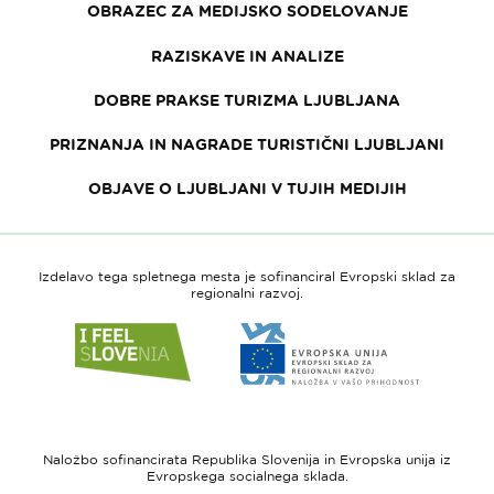
OBRAZEC ZA MEDIJSKO SODELOVANJE
RAZISKAVE IN ANALIZE
DOBRE PRAKSE TURIZMA LJUBLJANA
PRIZNANJA IN NAGRADE TURISTIČNI LJUBLJANI
OBJAVE O LJUBLJANI V TUJIH MEDIJIH
Izdelavo tega spletnega mesta je sofinanciral Evropski sklad za
regionalni razvoj.
Link
Link
do
do
spletne
spletne
strani
strani
I
Evropska
feel
unija
Naložbo sofinancirata Republika Slovenija in Evropska unija iz
Slovenia
-
Evropskega socialnega sklada.