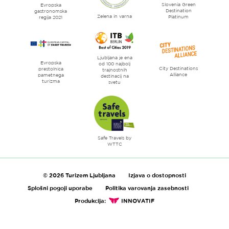
Slovenia Green
literature
Evropska
Destination
gastronomska
Zelena in varna
Platinum
regija 2021
Ljubljana je ena
Evropska
od 100 najbolj
City Destinations
prestolnica
trajnostnih
Alliance
pametnega
destinacij na
turizma
svetu
Safe Travels by
WTTC
© 2026 Turizem Ljubljana
Izjava o dostopnosti
Splošni pogoji uporabe
Politika varovanja zasebnosti
Produkcija:
INNOVATIF