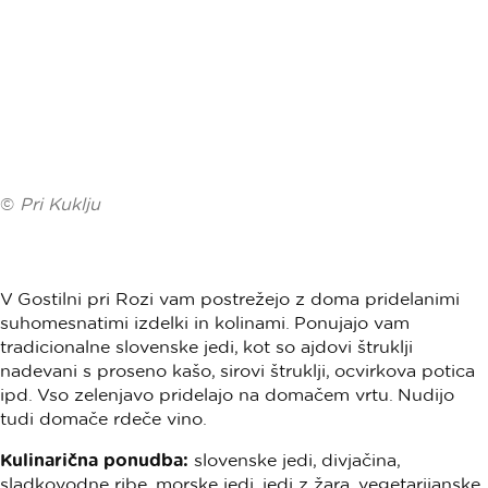
©
Pri Kuklju
V Gostilni pri Rozi vam postrežejo z doma pridelanimi
suhomesnatimi izdelki in kolinami. Ponujajo vam
tradicionalne slovenske jedi, kot so ajdovi štruklji
nadevani s proseno kašo, sirovi štruklji, ocvirkova potica
ipd. Vso zelenjavo pridelajo na domačem vrtu. Nudijo
tudi domače rdeče vino.
Kulinarična ponudba:
slovenske jedi, divjačina,
sladkovodne ribe, morske jedi, jedi z žara, vegetarijanske