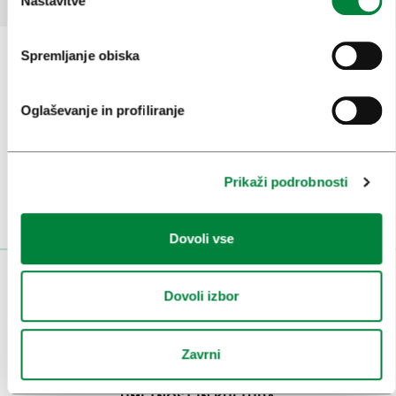
Nastavitve
Spremljanje obiska
Prijavi se na
e-novice
Oglaševanje in profiliranje
Ali nam sledi na:
Prikaži podrobnosti
Dovoli vse
OBISKOVALCI
Dovoli izbor
OGLEDI IN IZLETI
Zavrni
ZNAMENITOSTI IN AKTIVNOSTI