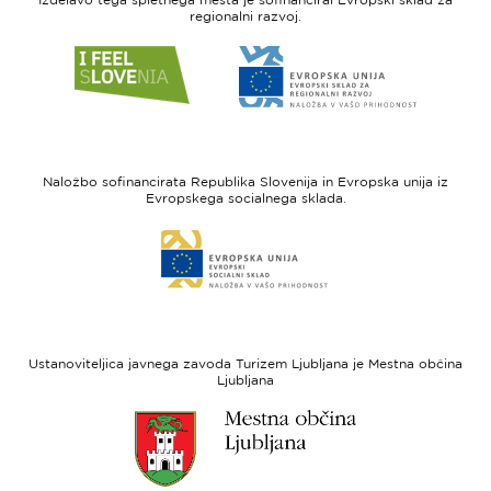
regionalni razvoj.
Link
Link
do
do
spletne
spletne
strani
strani
I
Evropska
feel
unija
Naložbo sofinancirata Republika Slovenija in Evropska unija iz
Slovenia
-
Evropskega socialnega sklada.
Evropski
Link
sklad
do
za
spletne
regionalni
strani
razvoj
Evropski
socialni
Ustanoviteljica javnega zavoda Turizem Ljubljana je Mestna občina
sklad
Ljubljana