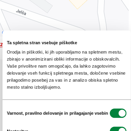
Ta spletna stran vsebuje piškotke
Zemljevid
Orodja in piškotki, ki jih uporabljamo na spletnem mestu,
zbirajo v anonimizirani obliki informacije o obiskovalcih.
Vaše privolitve nam omogočajo, da lahko zagotovimo
delovanje vseh funkcij spletnega mesta, določene vsebine
prilagodimo posebej za vas in z analizo obiska spletno
Pomagajte nam izboljšati spletno
mesto stalno izboljšujemo.
mesto
Ste našli informacije, ki ste jih iskali?
Izbira
Varnost, pravilno delovanje in prilagajanje vsebin
soglasja
Da
Ne