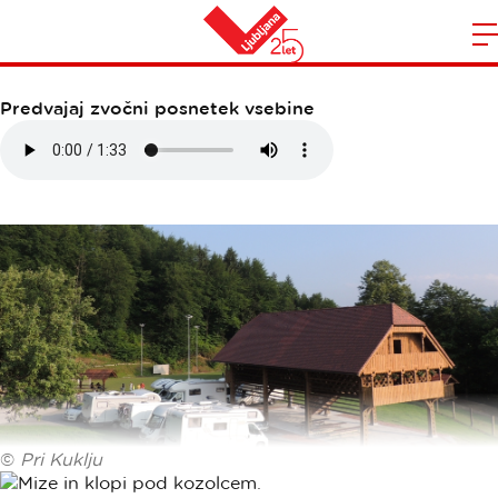
GOSTILNA PRI ROZI
Domov
n
Predvajaj zvočni posnetek vsebine
©
Pri Kuklju