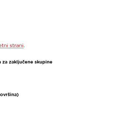
etni strani
.
a za zaključene skupine
površina)