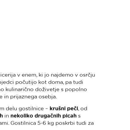
icerija v enem, ki jo najdemo v osrčju
sojedci počutijo kot doma, pa tudi
no kulinarično doživetje s popolno
e in prijaznega osebja.
m delu gostilnice –
krušni peči
, od
h
in
nekoliko drugačnih picah
s
mi. Gostilnica 5-6 kg poskrbi tudi za