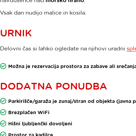
navdušence nad
morsko hrano
.
Vsak dan nudijo malice in kosila.
URNIK
Delovni čas si lahko ogledate na njihovi uradni
spl
Možna je rezervacija prostora za zabave ali srečanj
DODATNA PONUDBA
Parkirišče/garaža je zunaj/stran od objekta (javna 
Brezplačen WiFi
Hišni ljubljenčki dovoljeni
Prostor za kadilce