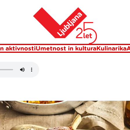
Domov
-6 KG
n aktivnosti
Umetnost in kultura
Kulinarika
A