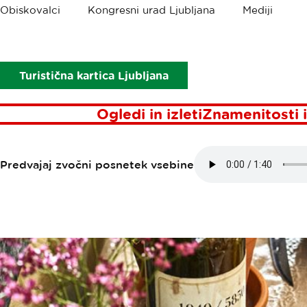
Drobtinice
Obiskovalci
Kongresni urad Ljubljana
Mediji
Točke interesa
Gostilnica 5-6 kg
GOSTILNICA 5
Turistična kartica Ljubljana
Ogledi in izleti
Znamenitosti i
Predvajaj zvočni posnetek vsebine