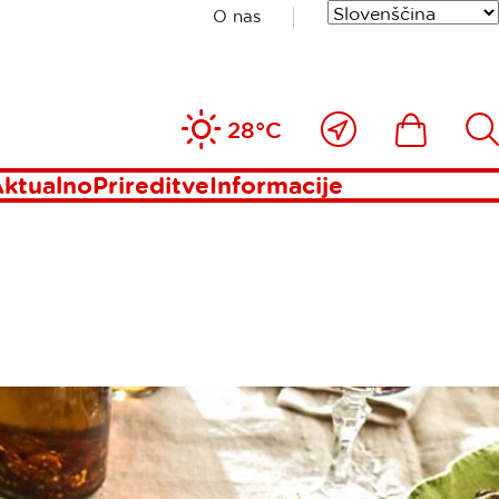
O nas
Blizu
Ikona
Išči
28°C
mene
ktualno
Prireditve
Informacije