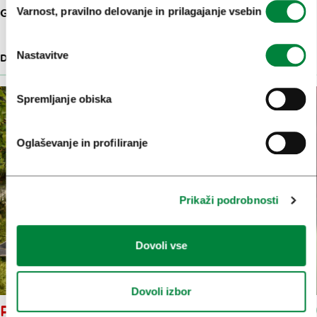
Varnost, pravilno delovanje in prilagajanje vsebin
GRAJSKA PLANOTA 1
soglasja
Nastavitve
DOŽIVETJA ZA DRUŽINE
29 M
Spremljanje obiska
Oglaševanje in profiliranje
Prikaži podrobnosti
Dovoli vse
Dovoli izbor
PIKNIK MED GRAJSKIMI TRTAMI