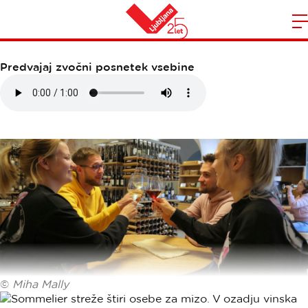
GRAJSKA VINOTEKA
Domov
n
Predvajaj zvočni posnetek vsebine
©
Miha Mally