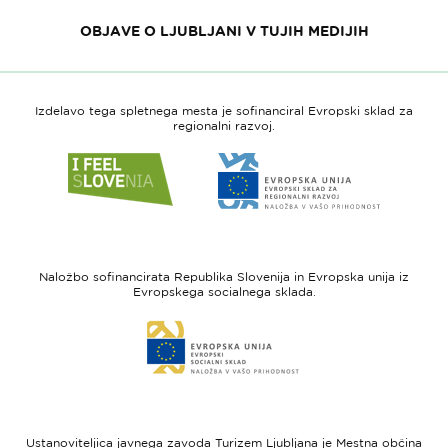
OBJAVE O LJUBLJANI V TUJIH MEDIJIH
Izdelavo tega spletnega mesta je sofinanciral Evropski sklad za
regionalni razvoj.
Link
Link
do
do
spletne
spletne
strani
strani
I
Evropska
feel
unija
Naložbo sofinancirata Republika Slovenija in Evropska unija iz
Slovenia
-
Evropskega socialnega sklada.
Evropski
Link
sklad
do
za
spletne
regionalni
strani
razvoj
Evropski
socialni
Ustanoviteljica javnega zavoda Turizem Ljubljana je Mestna občina