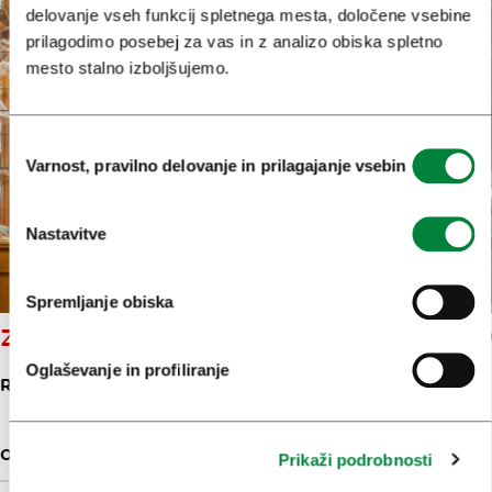
delovanje vseh funkcij spletnega mesta, določene vsebine
prilagodimo posebej za vas in z analizo obiska spletno
mesto stalno izboljšujemo.
Izbira
Varnost, pravilno delovanje in prilagajanje vsebin
soglasja
Nastavitve
Spremljanje obiska
ZLATO RUNO
Oglaševanje in profiliranje
RIMSKA CESTA 6
OBLIKOVANJE
60 M
Prikaži podrobnosti