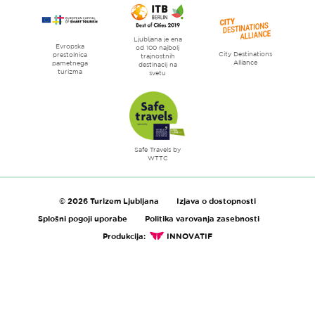
Ljubljana je ena
Evropska
od 100 najbolj
City Destinations
prestolnica
trajnostnih
Alliance
pametnega
destinacij na
turizma
svetu
Safe Travels by
WTTC
© 2026 Turizem Ljubljana
Izjava o dostopnosti
Splošni pogoji uporabe
Politika varovanja zasebnosti
Produkcija:
INNOVATIF