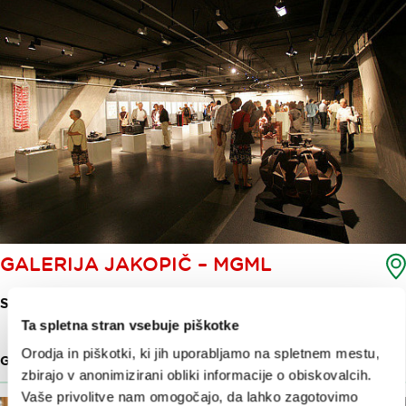
GALERIJA JAKOPIČ – MGML
SLOVENSKA CESTA 9
Ta spletna stran vsebuje piškotke
Orodja in piškotki, ki jih uporabljamo na spletnem mestu,
GALERIJE
34 M
zbirajo v anonimizirani obliki informacije o obiskovalcih.
Vaše privolitve nam omogočajo, da lahko zagotovimo