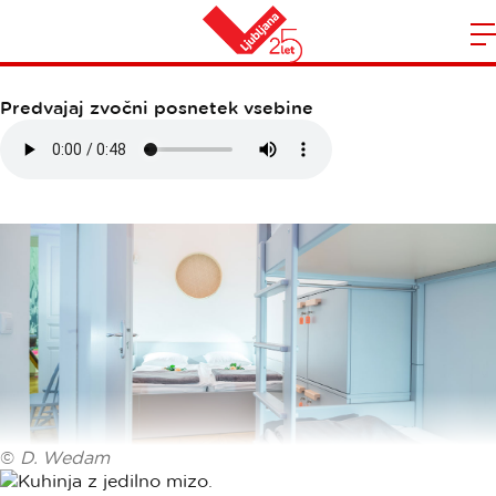
HIŠA MUNDA
Domov
n
Predvajaj zvočni posnetek vsebine
©
D. Wedam