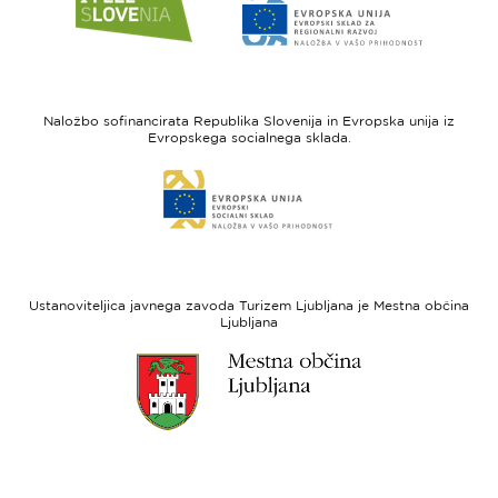
do
do
spletne
spletne
strani
strani
I
Evropska
feel
unija
Naložbo sofinancirata Republika Slovenija in Evropska unija iz
Slovenia
-
Evropskega socialnega sklada.
Evropski
Link
sklad
do
za
spletne
regionalni
strani
razvoj
Evropski
socialni
Ustanoviteljica javnega zavoda Turizem Ljubljana je Mestna občina
sklad
Ljubljana
Link
do
spletne