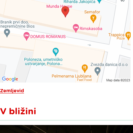
Zemljevid
V bližini