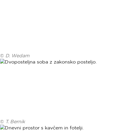
©
D. Wedam
©
T. Bernik