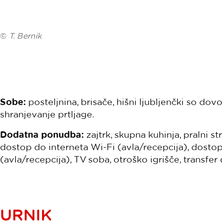
©
T. Bernik
Sobe:
posteljnina, brisače, hišni ljubljenčki so dov
shranjevanje prtljage.
Dodatna ponudba:
zajtrk, skupna kuhinja, pralni st
dostop do interneta Wi-Fi (avla/recepcija), dostop
(avla/recepcija), TV soba, otroško igrišče, transfer 
URNIK