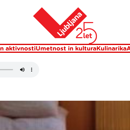
Domov
JANEZU
n aktivnosti
Umetnost in kultura
Kulinarika
A