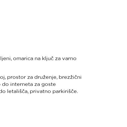
oljeni, omarica na ključ za varno
roj, prostor za druženje, brezžični
 do interneta za goste
do letališča, privatno parkirišče.