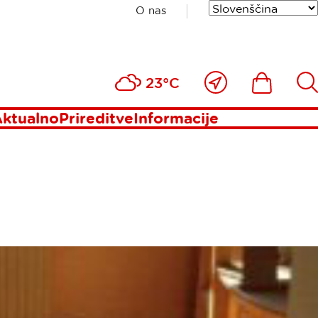
O nas
Blizu
Ikona
Išči
23°C
mene
ktualno
Prireditve
Informacije