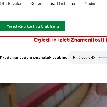
Drobtinice
Obiskovalci
Kongresni urad Ljubljana
Mediji
Točke interesa
Hostel pri Janezu
HOSTEL PRI 
Turistična kartica Ljubljana
Ogledi in izleti
Znamenitosti i
Predvajaj zvočni posnetek vsebine