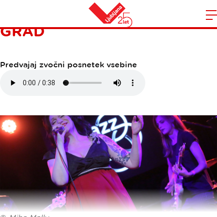
JAZZ CLUB LJUBLJANSKI
GRAD
Domov
n
Predvajaj zvočni posnetek vsebine