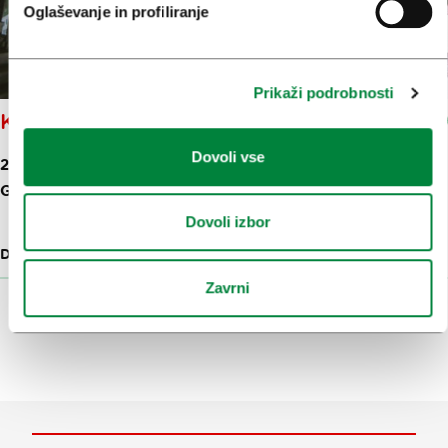
Oglaševanje in profiliranje
Prikaži podrobnosti
KO ILUSTRACIJE OŽIVIJO
Dovoli vse
20. 11. 2025 - 10. 1. 2027, 09:00-18:00
GRAJSKA PLANOTA 1
Dovoli izbor
DOGODEK
30 M
Zavrni
Prikaži več