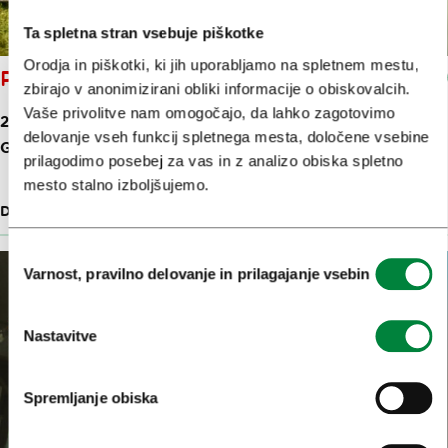
Ta spletna stran vsebuje piškotke
Orodja in piškotki, ki jih uporabljamo na spletnem mestu,
PIKNIK MED GRAJSKIMI TRTAMI
zbirajo v anonimizirani obliki informacije o obiskovalcih.
Vaše privolitve nam omogočajo, da lahko zagotovimo
26. 9. 2026, 15:00-17:00
delovanje vseh funkcij spletnega mesta, določene vsebine
GRAJSKA PLANOTA 1
prilagodimo posebej za vas in z analizo obiska spletno
mesto stalno izboljšujemo.
DOGODEK
30 M
Izbira
Varnost, pravilno delovanje in prilagajanje vsebin
soglasja
Nastavitve
Spremljanje obiska