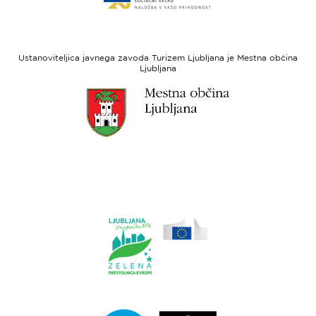
spletne
regionalni
strani
razvoj
Evropski
socialni
Ustanoviteljica javnega zavoda Turizem Ljubljana je Mestna občina
sklad
Ljubljana
Link
do
spletne
strani
Ljubljana.si
Link
do
spletne