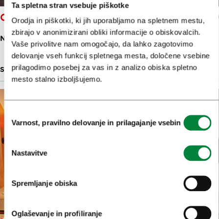
Ta spletna stran vsebuje piškotke
CLICHÉ
Orodja in piškotki, ki jih uporabljamo na spletnem mestu,
zbirajo v anonimizirani obliki informacije o obiskovalcih.
NOVI TRG 6
Vaše privolitve nam omogočajo, da lahko zagotovimo
delovanje vseh funkcij spletnega mesta, določene vsebine
prilagodimo posebej za vas in z analizo obiska spletno
SLOVENSKI OBLIKOVALSKI IZDELKI
54 M
mesto stalno izboljšujemo.
Izbira
Varnost, pravilno delovanje in prilagajanje vsebin
soglasja
Nastavitve
Spremljanje obiska
Oglaševanje in profiliranje