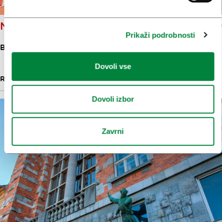
NAMASTÉ
Prikaži podrobnosti
BREG 8
Dovoli vse
RESTAVRACIJE IN GOSTILNE
56 M
Dovoli izbor
Zavrni