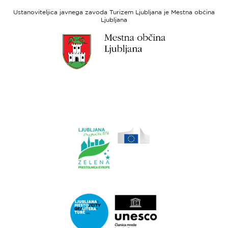
socialni
Ustanoviteljica javnega zavoda Turizem Ljubljana je Mestna občina
sklad
Ljubljana
Link
do
spletne
strani
Ljubljana.si
Link
do
spletne
strani
Ljubljana.si
-