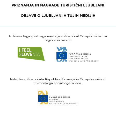
PRIZNANJA IN NAGRADE TURISTIČNI LJUBLJANI
OBJAVE O LJUBLJANI V TUJIH MEDIJIH
Izdelavo tega spletnega mesta je sofinanciral Evropski sklad za
regionalni razvoj.
Link
Link
do
do
spletne
spletne
strani
strani
I
Evropska
feel
unija
Naložbo sofinancirata Republika Slovenija in Evropska unija iz
Slovenia
-
Evropskega socialnega sklada.
Evropski
Link
sklad
do
za
spletne
regionalni
strani
razvoj
Evropski