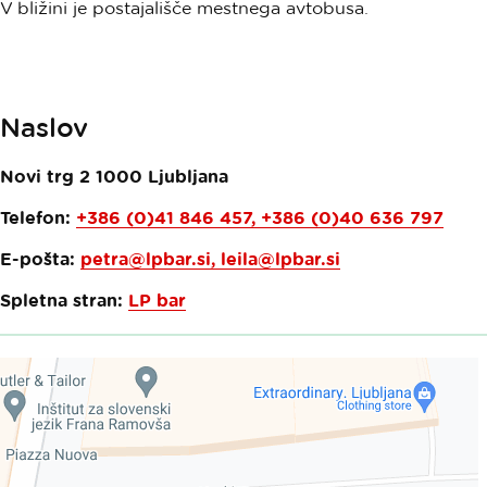
V bližini je postajališče mestnega avtobusa.
Naslov
Novi trg 2
1000
Ljubljana
Telefon:
+386 (0)41 846 457, +386 (0)40 636 797
E-pošta:
petra@lpbar.si
,
leila@lpbar.si
Spletna stran:
LP bar