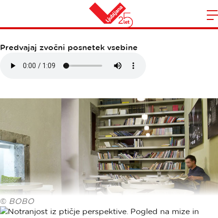
LP BAR
Domov
n
Predvajaj zvočni posnetek vsebine
©
BOBO